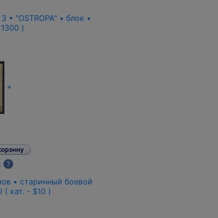
 3 • "OSTROPA" • блок •
 €1300 )
+
с
?
анов • старинный боевой
( кат. - $10 )