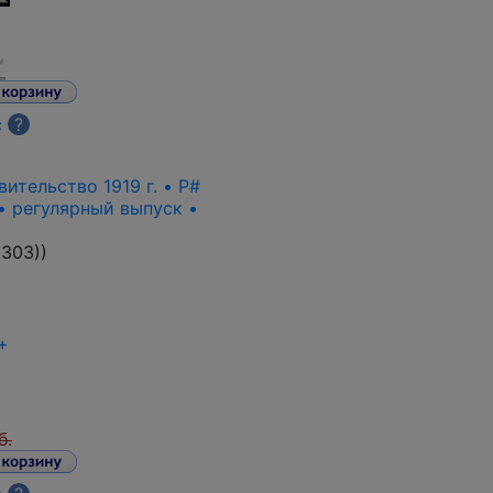
с
?
ительство 1919 г. • P#
• регулярный выпуск •
303)
)
+
б.