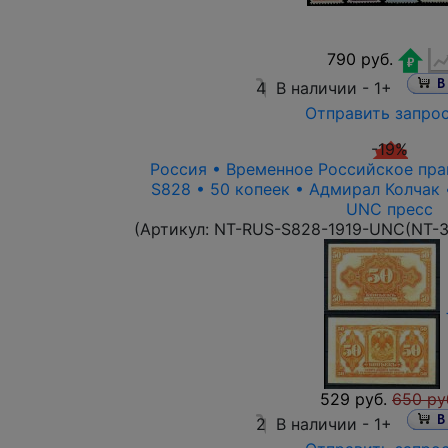
790 руб.
4
В наличии -
1+
Отправить запро
-19%
Россия • Временное Российское прав
S828 • 50 копеек • Адмирал Колчак 
UNC пресс
(Артикул:
NT-RUS-S828-1919-UNC(NT-3
529 руб.
650 ру
2
В наличии -
1+