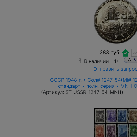
383 руб.
1
В наличии -
1+
Отправить запро
СССР 1948 г. •
Сол#
1247-54(
Mi#
12
стандарт • полн. серия •
MNH 
(Артикул:
ST-USSR-1247-54-MNH
)