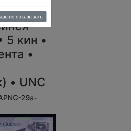
ьше не показывать
винея
• 5 кин •
ента •
) • UNC
APNG-29a-