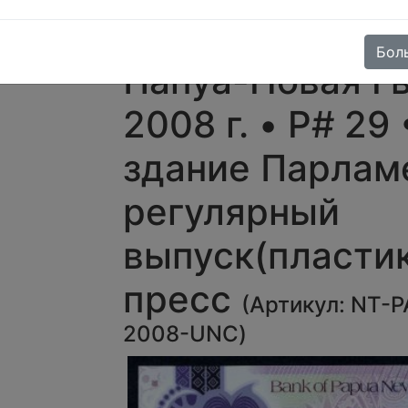
Папуа Новая
Гвинея ♦♦
-25%
Бол
Папуа-Новая Г
2008 г. • P# 29 
здание Парлам
регулярный
выпуск(пластик
пресс
(
Артикул:
NT-P
2008-UNC
)