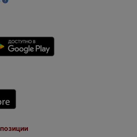
с
?
 позиции