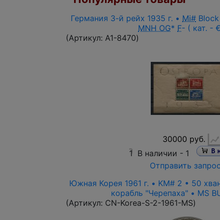
Германия 3-й рейх 1935 г. •
Mi#
Block
MNH OG
*
F
- ( кат. -
(Артикул:
A1-8470
)
30000 руб.
1
В наличии -
1
Отправить запро
Южная Корея 1961 г. • KM# 2 • 50 хв
корабль "Черепаха" • MS BU 
(Артикул:
CN-Korea-S-2-1961-MS
)