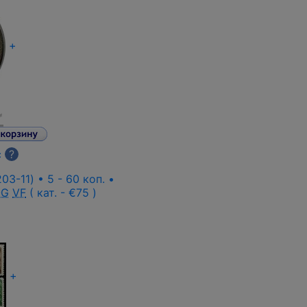
+
с
?
03-11) • 5 - 60 коп. •
OG
VF
( кат. - €75 )
+