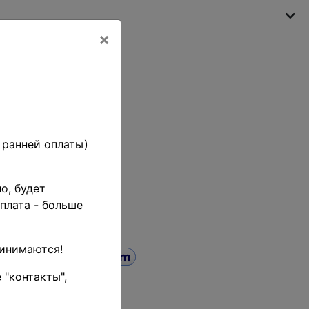
×
Моя корзина
(пусто)
 ранней оплаты)
о, будет
плата - больше
ринимаются!
 "контакты",