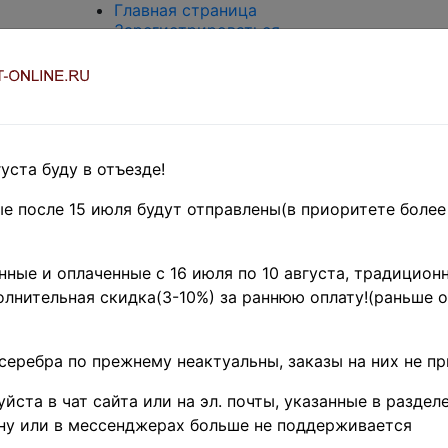
Главная страница
Зарегистрироваться
Вход с паролем
О проекте
Контакты
Доставка и возврат
Оплата
Оценка и покупка
уста буду в отъезде!
Термины и сокращения
Поиск по магазину
е после 15 июля будут отправлены(в приоритете более
Предварительные заказы!
Главная
»
ные и оплаченные с 16 июля по 10 августа, традиционн
Нумизматика
лнительная скидка(3-10%) за раннюю оплату!(раньше о
»
Боны и
банкноты
»
Иностранные
серебра по прежнему неактуальны, заказы на них не п
боны
»
Австралия,
йста в чат сайта или на эл. почты, указанные в разделе
Новая
Зеландия и
ну или в мессенджерах больше не поддерживается
Океания
»