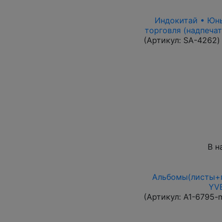
Индокитай • Юньн
торговля (надпечат
(Артикул:
SA-4262
)
В н
Альбомы(листы+п
YVE
(Артикул:
A1-6795-