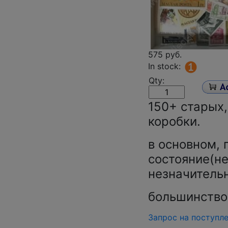
575 руб.
In stock:
Qty:
150+ старых
коробки.
в основном,
состояние(не
незначитель
большинство
Запрос на поступл