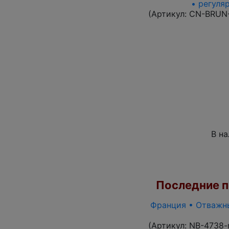
• регуля
(Артикул:
CN-BRUN
В н
Последние по
Франция • Отважны
(Артикул:
NB-4738-