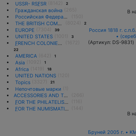
(8142)
USSR- RS
F
SR
2
(265)
Гражданская война
В н
(150)
Российская Федерация(1992 г.-н.д.)
(8024)
THE BRITISH COMMONWEALTH
2
(7304)
EUROPE
Россия 1818 г. с.п.
39
(1001)
• (сере
UNITED STATES
3
(Артикул:
DS-9831
)
(1672)
F
RENCH COLONIES AND THE TERRITORIES
22
(642)
AMERICA
1
(1092)
Asia
1
(1419)
Africa
18
(120)
UNITED NATIONS
(3327)
Topics
21
(1)
Непочтовые марки
(266)
ACCESSORIES AND THE LITERATURE
(116)
F
OR THE PHILATELISTS
(144)
F
OR THE NUMISMATISTS
В н
Бруней 2005 г. • K