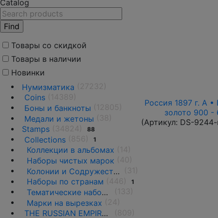
Catalog
Товары со скидкой
Товары в наличии
Новинки
(27232)
Нумизматика
(14389)
Coins
Россия 1897 г. А • 
(12805)
Боны и банкноты
золото 900 - 
(38)
Медали и жетоны
(Артикул:
DS-9244-
(34824)
Stamps
88
(856)
Collections
1
(14)
Коллекции в альбомах
(40)
Наборы чистых марок
(31)
Колонии и Содружества
(446)
Наборы по странам
1
(133)
Тематические наборы и коллекции •
(24)
Марки на вырезках
(809)
THE RUSSIAN EMPIRE UNTIL 1917.