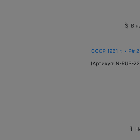
3
В н
СССР 1961 г. • P# 2
(Артикул:
N-RUS-22
1
Н