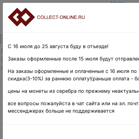
Home
Create acc
Login
About Colle
Contacts
DELIVERY
Payment
С 16 июля до 25 августа буду в отъезде!
Товары со скидкой
Оценка и п
TERMS AN
Заказы оформленные после 15 июля будут отправлен
Товары в наличии
EASY SEA
Новинки
Предварите
На заказы оформленные и оплаченные с 16 июля по 
скидка(3-10%) за раннюю оплату!(раньше оплата - б
Home
»
Stamps
»
цены на монеты из серебра по прежнему неактуальн
Collections
150+ ст
все вопросы пожалуйста в чат сайта или на эл. поч
мессенджерах больше не поддерживается
иностр
коробки