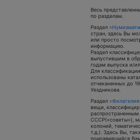
Весь представленн
по разделам.
Раздел
«Нумизмати
стран, здесь Вы м
или просто посмот
информацию.
Раздел классифици
выпустившим в обр
годам выпуска и/ил
Для классификации
использованы катал
отчеканенных до 19
Уездникова.
Раздел
«Филателия
вещи, классифицир
распространенным
СССР(«советы»), м
колоний, тематиче
т.д.). Здесь Вы, т
понравившийся Вам