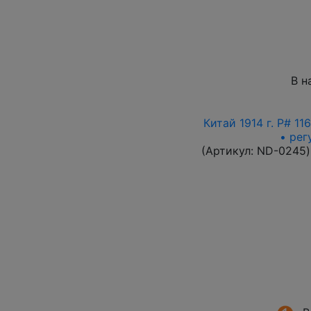
В н
Китай 1914 г. P# 1
• рег
(Артикул:
ND-0245
)