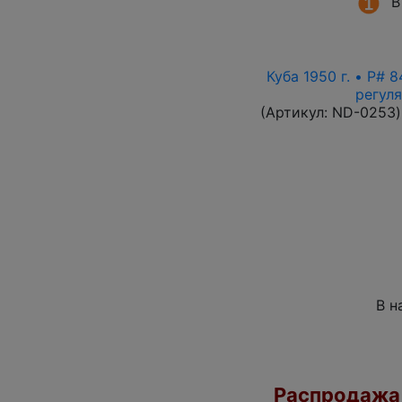
В
Куба 1950 г. • P# 
регул
(Артикул:
ND-0253
)
В н
Распродажа