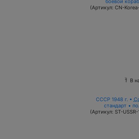
боевой корабл
(Артикул:
CN-Korea
1
В н
СССР 1948 г. •
С
стандарт • по
(Артикул:
ST-USSR-