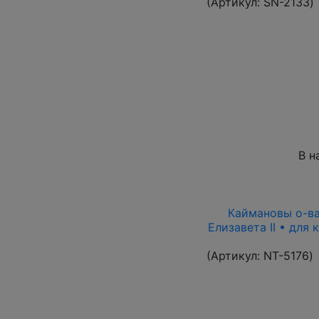
(Артикул:
SN-2133
)
В н
Каймановы о-ва 
Елизавета II • для
(Артикул:
NT-5176
)