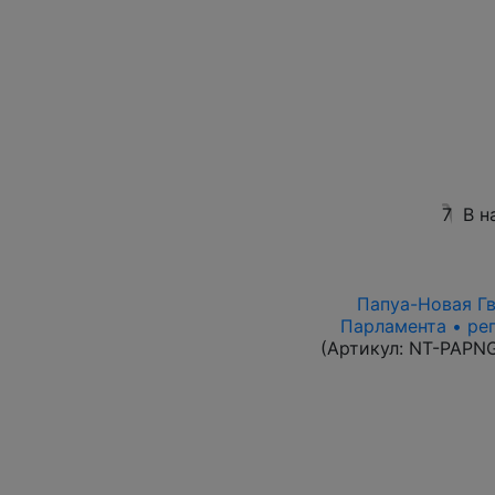
7
В н
Папуа-Новая Гви
Парламента • ре
(Артикул:
NT-PAPN