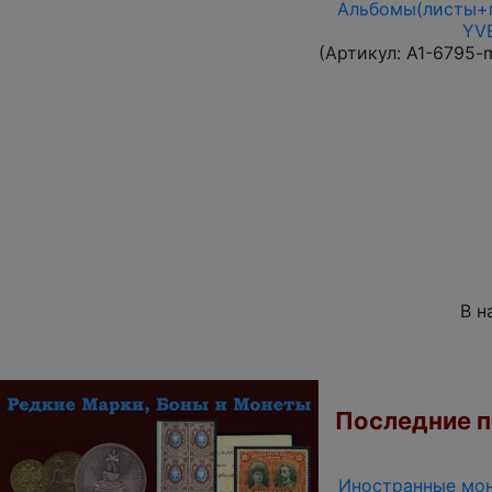
Альбомы(листы+п
YVE
(Артикул:
A1-6795-
В н
Последние по
Иностранные мон