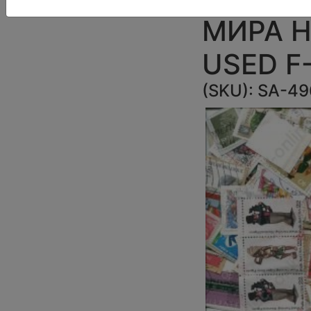
МИРА Н
USED F
(SKU):
SA-49