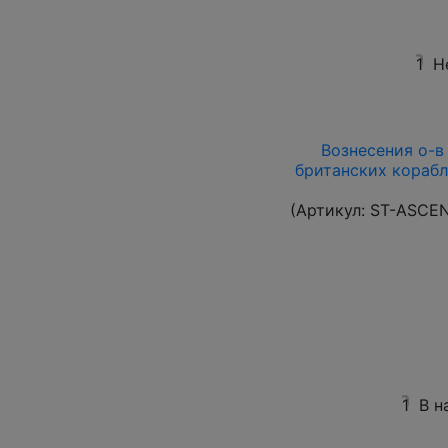
1
Н
Вознесения о-в 1
британских корабл
(Артикул:
ST-ASCE
1
В н