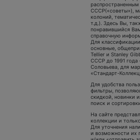
распространенным
СССР(«советы»), м
колоний, тематиче
т.д.). Здесь Вы, т
понравившийся Вам
справочную инфор
Для классификации
основные, общепризн
Tellier и Stanley G
СССР до 1991 года 
Соловьева, для ма
«Стандарт-Коллекц
Для удобства поль
фильтры, позволяю
скидкой, новинки и
поиск и сортировк
На сайте представл
коллекции и только
Для уточнения нал
и возможности их 
и/или «отправить з