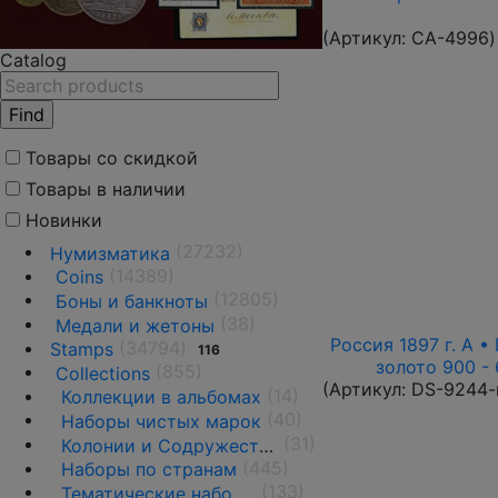
(Артикул:
CA-4996
)
Catalog
Товары со скидкой
Товары в наличии
Новинки
(27232)
Нумизматика
(14389)
Coins
(12805)
Боны и банкноты
(38)
Медали и жетоны
Россия 1897 г. А • 
(34794)
Stamps
116
золото 900 - 
(855)
Collections
(Артикул:
DS-9244-
(14)
Коллекции в альбомах
(40)
Наборы чистых марок
(31)
Колонии и Содружества
(445)
Наборы по странам
(133)
Тематические наборы и коллекции •