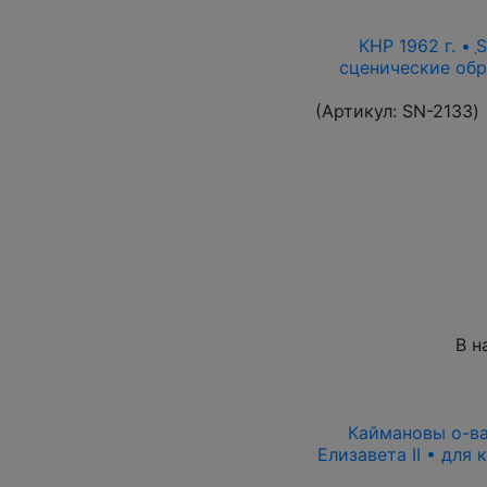
КНР 1962 г. •
сценические обр
(Артикул:
SN-2133
)
В н
Каймановы о-ва 
Елизавета II • для