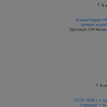
1
В 
Южная Корея 196
боевой корабл
(Артикул:
CN-Korea
1
В н
СССР 1948 г. •
С
стандарт • по