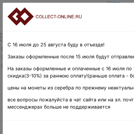
Home
Create acc
Login
About Colle
Contacts
DELIVERY
Payment
С 16 июля до 25 августа буду в отъезде!
Товары со скидкой
Оценка и п
TERMS AN
Заказы оформленные после 15 июля будут отправлен
Товары в наличии
EASY SEA
Новинки
Предварите
На заказы оформленные и оплаченные с 16 июля по 
скидка(3-10%) за раннюю оплату!(раньше оплата - б
Home
»
Stamps
»
цены на монеты из серебра по прежнему неактуальн
Collections
»
Марки
все вопросы пожалуйста в чат сайта или на эл. поч
на
мессенджерах больше не поддерживается
вырезках
190+ 
МАРОК