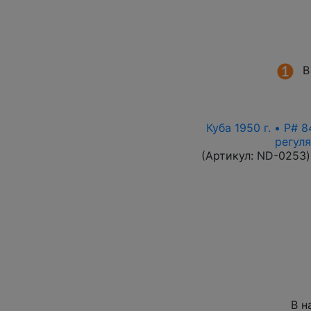
В
Куба 1950 г. • P# 
регул
(Артикул:
ND-0253
)
В н