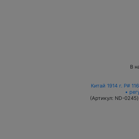
В н
Китай 1914 г. P# 1
• рег
(Артикул:
ND-0245
)