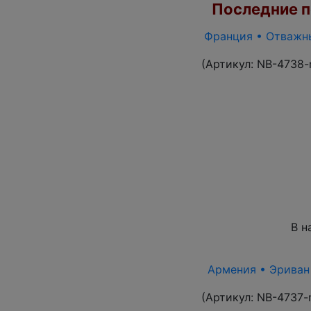
Последние по
Франция • Отважны
(Артикул:
NB-4738-
В н
Армения • Эриван 1
(Артикул:
NB-4737-