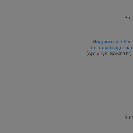
В н
Индокитай • Юньн
торговля (надпечат
(Артикул:
SA-4262
)
В н