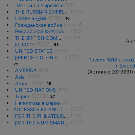
(24)
Марки на вырезках
(809)
THE RUSSIAN EMPIRE UNTIL 1917.
(8142)
USSR- RS
F
SR
10
(265)
Гражданская война
3
(150)
Российская Федерация(1992 г.-н.д.)
(8022)
THE BRITISH COMMONWEALTH
В н
(7287)
EUROPE
63
(998)
UNITED STATES
(1672)
F
RENCH COLONIES AND THE TERRITORIES
Россия 1818 г. с.п.
22
• (сере
(641)
AMERICA
(Артикул:
DS-9831
)
(1091)
Asia
(1419)
Africa
18
(120)
UNITED NATIONS
(3322)
Topics
27
(1)
Непочтовые марки
(266)
ACCESSORIES AND THE LITERATURE
(116)
F
OR THE PHILATELISTS
(144)
F
OR THE NUMISMATISTS