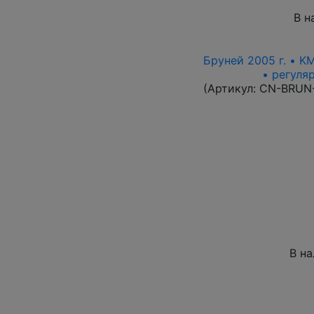
В н
Бруней 2005 г. • K
• регуля
(Артикул:
CN-BRUN
В н