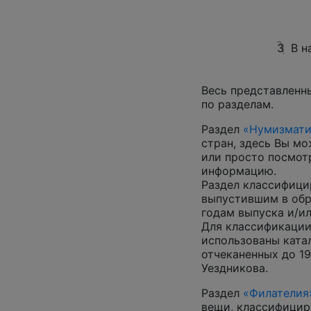
3
В н
Весь представленн
по разделам.
Раздел
«Нумизмати
стран, здесь Вы м
или просто посмот
информацию.
Раздел классифици
выпустившим в обр
годам выпуска и/ил
Для классификации
использованы катал
отчеканенных до 19
Уездникова.
Раздел
«Филателия
вещи, классифицир