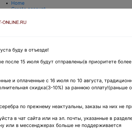
Home
Create account
Login
About Collect-Online
Contacts
DELIVERY
Payment
Оценка и покупка
уста буду в отъезде!
TERMS AND WORDS REDUCTIONS
EASY SEARCH
е после 15 июля будут отправлены(в приоритете более
Предварительные заказы!
HE BRITISH COMMONWEALTH
»
ные и оплаченные с 16 июля по 10 августа, традиционн
и и наборы ♦♦
лнительная скидка(3-10%) за раннюю оплату!(раньше о
 196x-8x гг. • тематика
а 11 полн. серий (47 м
серебра по прежнему неактуальны, заказы на них не п
 VF
йста в чат сайта или на эл. почты, указанные в разделе
(
Product code (SKU):
A1-9188
)
ну или в мессенджерах больше не поддерживается