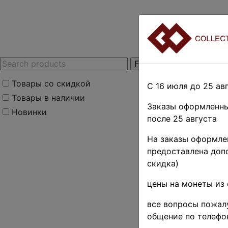
Товары со скидкой
С 16 июля до 25 авг
Товары в наличии
Заказы оформленны
Новинки
после 25 августа
Home
»
Stamps
»
T
На заказы оформлен
Антигуа
»
Коллекци
предоставлена допо
Антигуа
скидка)
подборк
цены на монеты из 
MLH OG
все вопросы пожалу
общение по телефо