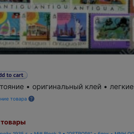
тояние • оригинальный клей • легки
ение товара
?
товары
рейх 1935 г. •
Mi#
Block 3 • "OSTROPA" • блок •
MNH O