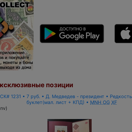
ксклюзивные позиции
 СК# 1231 • 7 руб. • Д. Медведев - президент • Редкост
буклет(мал. лист + КПД) •
MNH OG
XF
inv
)