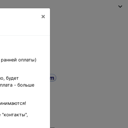
×
My shopping cart
(empty)
 ранней оплаты)
о, будет
плата - больше
 •
арок) •
ринимаются!
 "контакты",