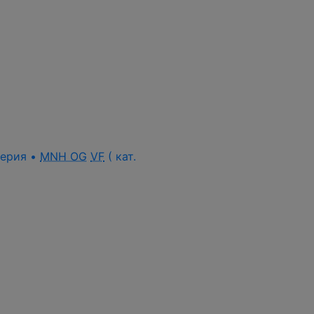
 серия •
MNH OG
VF
( кат.