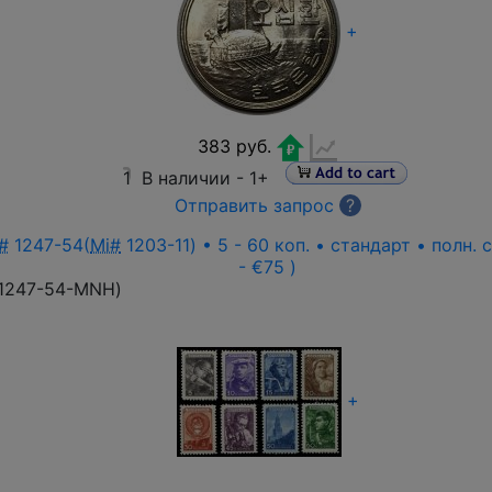
+
383 руб.
1
В наличии -
1+
Отправить запрос
?
#
1247-54(
Mi#
1203-11) • 5 - 60 коп. • стандарт • полн.
- €75 )
1247-54-MNH
)
+