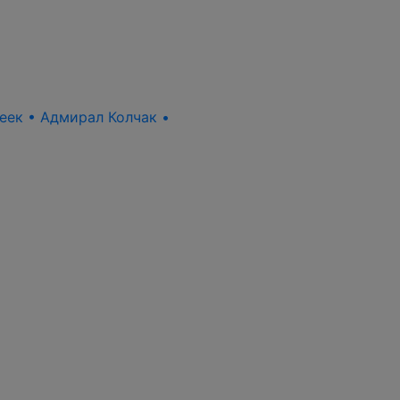
пеек • Адмирал Колчак •