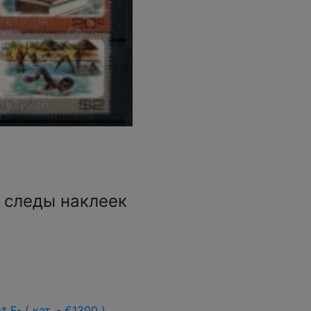
е следы наклеек
G
*
F
- ( кат. - €1300 )