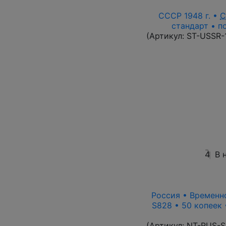
СССР 1948 г. •
С
стандарт • п
(Артикул:
ST-USSR-
4
В 
Россия • Временно
S828 • 50 копеек
(Артикул:
NT-RUS-S