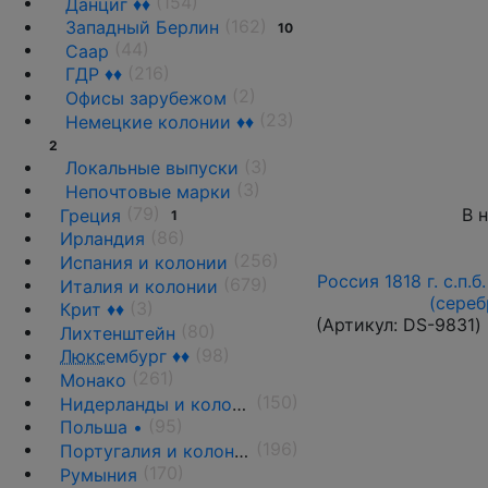
(154)
Данциг ♦♦
(162)
Западный Берлин
10
(44)
Саар
(216)
ГДР ♦♦
(2)
Офисы зарубежом
(23)
Немецкие колонии ♦♦
2
(3)
Локальные выпуски
(3)
Непочтовые марки
(79)
В 
Греция
1
(86)
Ирландия
(256)
Испания и колонии
Россия 1818 г. с.п.б
(679)
Италия и колонии
(сереб
(3)
Крит ♦♦
(Артикул:
DS-9831
)
(80)
Лихтенштейн
(98)
Люкс
ембург ♦♦
(261)
Монако
(150)
Нидерланды и колонии
(95)
Польша •
(196)
Португалия и колонии
(170)
Румыния