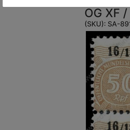
OG XF /
(SKU):
SA-89