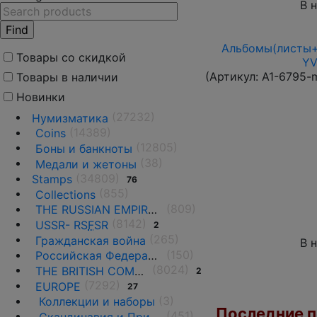
В 
Альбомы(листы+
Товары со скидкой
YV
(Артикул:
A1-6795-
Товары в наличии
Новинки
(27232)
Нумизматика
(14389)
Coins
(12805)
Боны и банкноты
(38)
Медали и жетоны
(34809)
Stamps
76
(855)
Collections
(809)
THE RUSSIAN EMPIRE UNTIL 1917.
(8142)
USSR- RS
F
SR
2
(265)
Гражданская война
В 
(150)
Российская Федерация(1992 г.-н.д.)
(8024)
THE BRITISH COMMONWEALTH
2
(7292)
EUROPE
27
(3)
Коллекции и наборы
Последние по
(451)
Скандинавия и Прибалтика