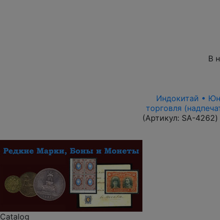
В 
Индокитай • Юньн
торговля (надпеча
(Артикул:
SA-4262
)
Catalog