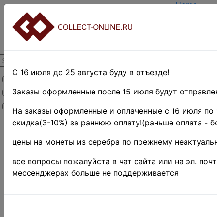
Home
Create acc
Login
About Coll
Contacts
DELIVERY
Payment
С 16 июля до 25 августа буду в отъезде!
Товары со скидкой
Оценка и 
TERMS AN
Заказы оформленные после 15 июля будут отправлен
Товары в наличии
EASY SEA
Новинки
Предварит
На заказы оформленные и оплаченные с 16 июля по 
скидка(3-10%) за раннюю оплату!(раньше оплата - б
Home
»
Stamps
»
цены на монеты из серебра по прежнему неактуальн
EUROPE
»
Германия
»
все вопросы пожалуйста в чат сайта или на эл. поч
Непочтовые
мессенджерах больше не поддерживается
марки
Германи
Сберка