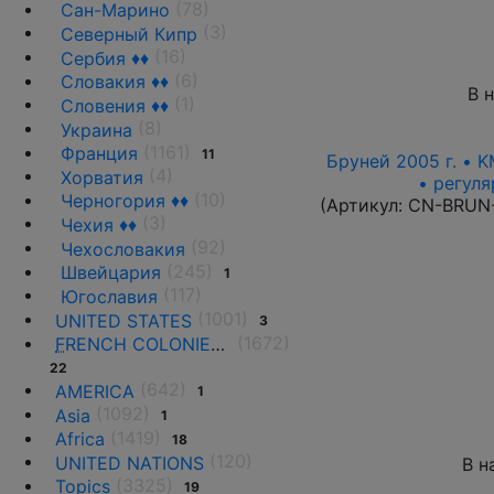
(78)
Сан-Марино
(3)
Северный Кипр
(16)
Сербия ♦♦
(6)
Словакия ♦♦
В 
(1)
Словения ♦♦
(8)
Украина
(1161)
Франция
11
Бруней 2005 г. • K
(4)
Хорватия
• регул
(10)
Черногория ♦♦
(Артикул:
CN-BRUN
(3)
Чехия ♦♦
(92)
Чехословакия
(245)
Швейцария
1
(117)
Югославия
(1001)
UNITED STATES
3
(1672)
F
RENCH COLONIES AND THE TERRITORIES
22
(642)
AMERICA
1
(1092)
Asia
1
(1419)
Africa
18
(120)
UNITED NATIONS
В н
(3325)
Topics
19