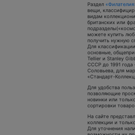
Раздел
«Филателия
вещи, классифицир
видам коллекциони
британских или фр
подразделы(«космос
можете купить люб
получить нужную 
Для классификации
основные, общепризн
Tellier и Stanley G
СССР до 1991 года 
Соловьева, для ма
«Стандарт-Коллекц
Для удобства польз
позволяющие просм
новинки или только
сортировки товаро
На сайте представл
коллекции и только
Для уточнения нал
возможности их по