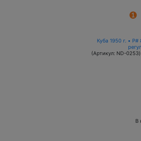
Куба 1950 г. • P
регу
(Артикул:
ND-0253
)
В 