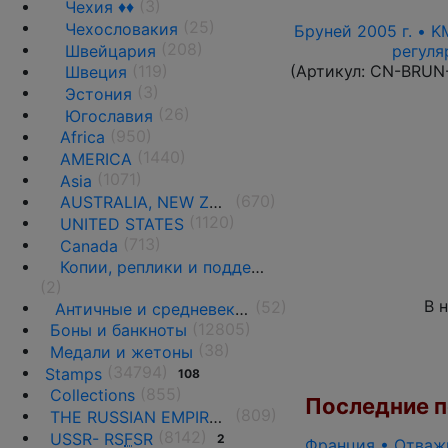
(3)
Чехия ♦♦
(25)
Чехословакия
Бруней 2005 г. • K
(208)
Швейцария
регуля
(119)
(Артикул:
CN-BRUN
Швеция
(3)
Эстония
(26)
Югославия
(950)
Africa
(1440)
AMERICA
(1071)
Asia
(670)
AUSTRALIA, NEW ZEALAND AND OCEANIA
(1120)
UNITED STATES
(713)
Canada
Копии, реплики и подделки
(2)
В 
(52)
Античные и средневековые государства
(12805)
Боны и банкноты
(38)
Медали и жетоны
(34794)
Stamps
108
(855)
Collections
Последние по
(809)
THE RUSSIAN EMPIRE UNTIL 1917.
(8142)
USSR- RS
F
SR
2
Франция • Отважн