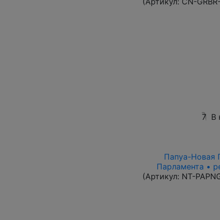
(Артикул:
CN-GRBR-
7
В 
Папуа-Новая Г
Парламента • р
(Артикул:
NT-PAPN