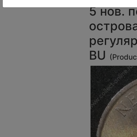
5 нов. 
острова
регуля
BU
(
Produc