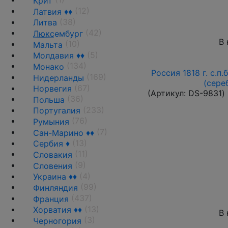
Крит
(12)
Латвия ♦♦
(38)
Литва
(42)
Люкс
ембург
В 
(10)
Мальта
(5)
Молдавия ♦♦
(134)
Монако
Россия 1818 г. с.п.
(169)
Нидерланды
(сере
(67)
Норвегия
(Артикул:
DS-9831
)
(36)
Польша
(233)
Португалия
(76)
Румыния
(7)
Сан-Марино ♦♦
(13)
Сербия ♦
(11)
Словакия
(9)
Словения
(4)
Украина ♦♦
(99)
Финляндия
(437)
Франция
(13)
Хорватия ♦♦
В 
(3)
Черногория