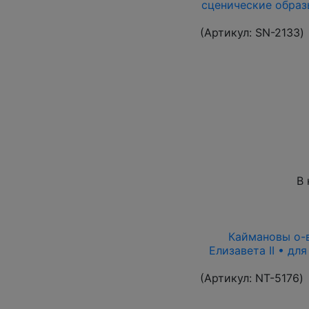
сценические образ
(Артикул:
SN-2133
)
В 
Каймановы о-ва
Елизавета II • дл
(Артикул:
NT-5176
)