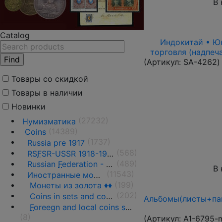
В 
Catalog
Индокитай • Юнь
торговля (надпеч
(Артикул:
SA-4262
)
Товары со скидкой
Товары в наличии
Новинки
(27232)
Нумизматика
(14389)
Coins
(1737)
Russia pre 1917
(568)
RS
F
SR-USSR 1918-1991
(489)
Russian
F
ederation - 1991 - n.d.
В 
(11543)
Иностранные монеты
(199)
Монеты из золота ♦♦
(202)
Coins in sets and coins collections
Альбомы(листы+пап
F
oreegn and local coins sold in by weight
(8)
(Артикул:
A1-6795-