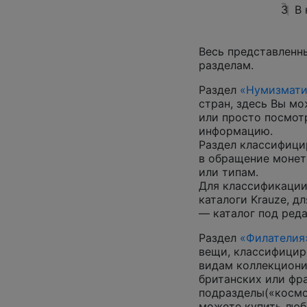
3
В
Весь представленн
разделам.
Раздел
«Нумизмати
стран, здесь Вы м
или просто посмот
информацию.
Раздел классифици
в обращение монеты
или типам.
Для классификации
каталоги Krauze, д
— каталог под ред
Раздел
«Филателия
вещи, классифицир
видам коллекциони
британских или фр
подразделы(«космос
можете купить люб