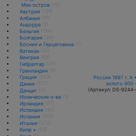
(15)
Мэн остров
(131)
Австрия
(11)
Албания
(1)
Андорра
(156)
Бельгия
(36)
Болгария
(1)
Босния и Герцеговина
(12)
Ватикан
(69)
Венгрия
(28)
Гибралтар
(0)
Гренландия
(259)
Греция
Россия 1897 г. А 
(127)
золото 900 
Дания
(Артикул:
DS-9244-
(2)
Данциг
(1)
Ионические о-ва
(97)
Ирландия
(42)
Исландия
(251)
Испания
(272)
Италия
(63)
Кипр •
(1)