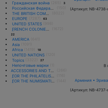
(265)
Гражданская война
3
(150)
Российская Федерация(1992 г.-н.д.)
(Артикул:
NB-4738-
(8022)
THE BRITISH COMMONWEALTH
(7287)
EUROPE
63
(998)
UNITED STATES
(1672)
F
RENCH COLONIES AND THE TERRITORIES
22
(641)
AMERICA
(1091)
Asia
(1419)
Africa
18
(120)
UNITED NATIONS
(3322)
Topics
27
(1)
Непочтовые марки
В 
(266)
ACCESSORIES AND THE LITERATURE
(116)
F
OR THE PHILATELISTS
Армения • Эриван
(144)
F
OR THE NUMISMATISTS
(Артикул:
NB-4737-