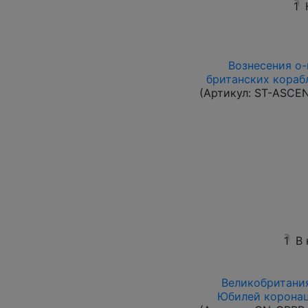
1
Вознесения о-в
британских корабл
(Артикул:
ST-ASCE
1
В
Великобритания
Юбилей коронац