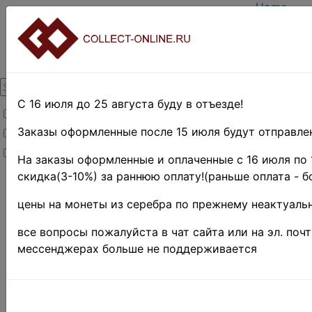
Home
Create ac
Login
About Coll
Contacts
DELIVERY
Payment
С 16 июля до 25 августа буду в отъезде!
Товары со скидкой
Оценка и 
TERMS A
Заказы оформленные после 15 июля будут отправлен
Товары в наличии
EASY SE
Новинки
Предвари
На заказы оформленные и оплаченные с 16 июля по 
скидка(3-10%) за раннюю оплату!(раньше оплата - б
Home
»
Нумизматика
цены на монеты из серебра по прежнему неактуальн
»
Coins
»
Иностранные
все вопросы пожалуйста в чат сайта или на эл. поч
монеты
»
мессенджерах больше не поддерживается
Europe
»
Great Britain
»
Гернси
Гернси 