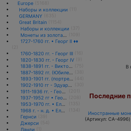
(5168)
Europe
(11)
Наборы и коллекции
(635)
GERMANY
(1154)
Great Britain
(37)
Наборы и коллекции
(109)
Монеты из золота ♦♦
1727-1760 гг. • Георг II ♦♦
(2)
(16)
1760-1820 гг. - Георг III
(9)
1820-1830 гг. - Георг IV
(75)
1838-1891 гг. - Виктория
В 
(38)
1887-1892 гг. (Юбилейный портрет) ♦♦
(44)
1893-1901 гг. (портрет вдовы) ♦♦
(30)
1902-1910 гг - Эдуард VII ♦♦
(201)
1911-1936 гг. - Георг V ♦♦
Последние по
(208)
1937-1952 гг • Георг VI
(135)
1953-1970 гг. • Елизавета II
(134)
1968 г. - н. д. • Елизавета II
Иностранные моне
(39)
Гернси
(Артикул:
CA-4996
)
(54)
Джерси
(1)
Ланди