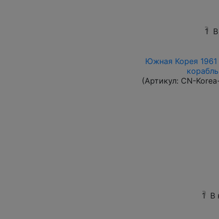
1
В
Южная Корея 1961 
корабль 
(Артикул:
CN-Korea
1
В