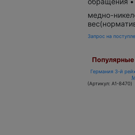
обращения •
медно-никел
вес(нормативн
Запрос на поступл
Популярные 
Германия 3-й рейх
(Артикул:
A1-8470
)