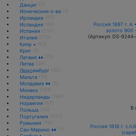
(2)
Данциг
(1)
Ионические о-ва
(97)
Ирландия
(42)
Россия 1897 г. А 
Исландия
золото 900 
(251)
Испания
(Артикул:
DS-9244-
(272)
Италия
(63)
Кипр •
(1)
Крит
(12)
Латвия ♦♦
(38)
Литва
(42)
Люкс
ембург
(10)
Мальта
(5)
Молдавия ♦♦
(134)
Монако
(169)
Нидерланды
(67)
Норвегия
В 
(36)
Польша
(233)
Португалия
(76)
Румыния
Россия 1818 г. с.п.
(7)
Сан-Марино ♦♦
(сере
(13)