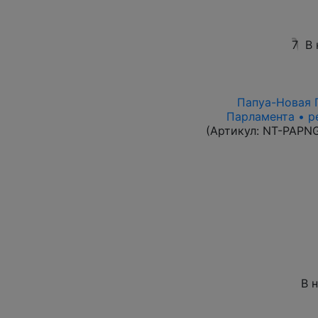
7
В 
Папуа-Новая Г
Парламента • р
(Артикул:
NT-PAPN
В 