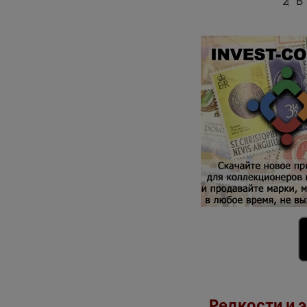
2
В
Редкости и э