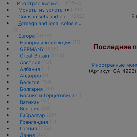
(11543)
Иностранные монеты
(199)
Монеты из золота ♦♦
(202)
В 
Coins in sets and coins collections
F
oreegn and local coins sold in by weight
(8)
(5168)
Europe
(11)
Наборы и коллекции
Последние по
(635)
GERMANY
(1154)
Great Britain
(131)
Австрия
Иностранные моне
(11)
Албания
(Артикул:
CA-4996
)
(1)
Андорра
(156)
Бельгия
(36)
Болгария
(1)
Босния и Герцеговина
(12)
Ватикан
(69)
Венгрия
(28)
Гибралтар
(0)
Гренландия
(259)
Греция
(127)
Дания