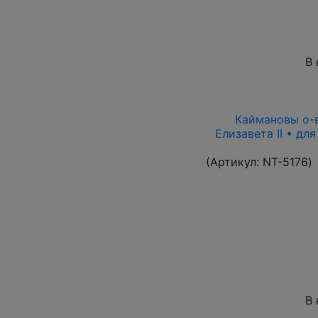
В 
Каймановы о-ва
Елизавета II • дл
(Артикул:
NT-5176
)
В 