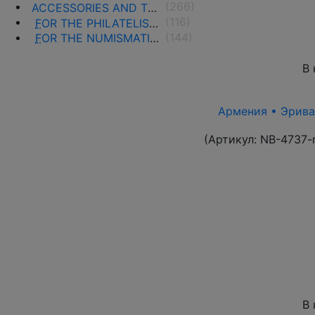
(266)
ACCESSORIES AND THE LITERATURE
(116)
F
OR THE PHILATELISTS
(144)
F
OR THE NUMISMATISTS
В 
Армения • Эриван
(Артикул:
NB-4737-
В 