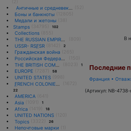
(2)
(52)
Античные и средневековые государства
(12805)
Боны и банкноты
(38)
Медали и жетоны
(34795)
Stamps
102
(855)
Collections
В 
(809)
THE RUSSIAN EMPIRE UNTIL 1917.
(8142)
USSR- RS
F
SR
2
(265)
Гражданская война
(150)
Российская Федерация(1992 г.-н.д.)
(8023)
THE BRITISH COMMONWEALTH
1
Последние по
(7287)
EUROPE
58
(998)
UNITED STATES
Франция • Отважн
(1672)
F
RENCH COLONIES AND THE TERRITORIES
(Артикул:
NB-4738-
22
(641)
AMERICA
(1091)
Asia
1
(1419)
Africa
18
(120)
UNITED NATIONS
(3322)
Topics
26
(1)
Непочтовые марки