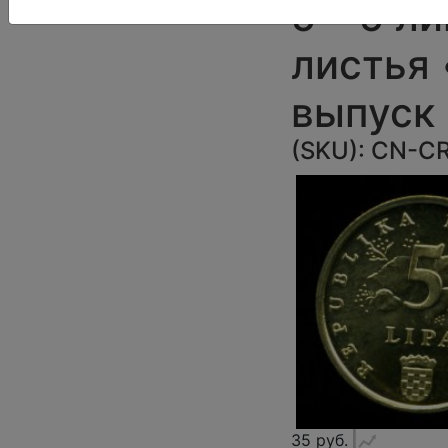
5 • 5 л
листья 
выпуск
(SKU):
CN-CR
35 руб.