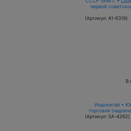
СССР 1946 г. •
Сол
первой советской
(Артикул:
A1-6319
)
В 
Индокитай • Юнь
торговля (надпеч
(Артикул:
SA-4262
)