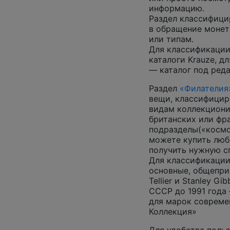
информацию.
Раздел классифици
в обращение монеты
или типам.
Для классификации
каталоги Krauze, д
— каталог под ред
Раздел
«Филателия
вещи, классифицир
видам коллекциони
британских или фр
подразделы(«космос
можете купить люб
получить нужную 
Для классификации
основные, общепризн
Tellier и Stanley G
СССР до 1991 года 
для марок совреме
Коллекция»