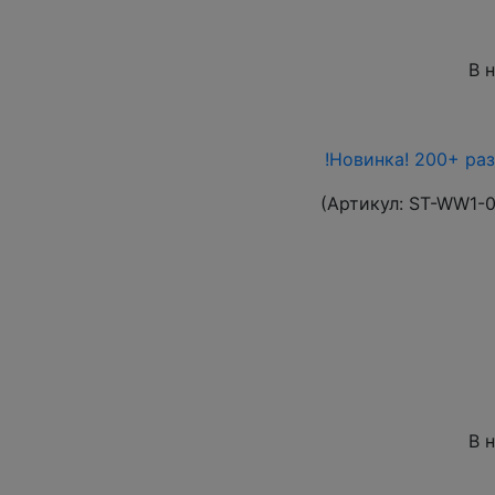
В 
!Новинка! 200+ ра
(Артикул:
ST-WW1-
В 