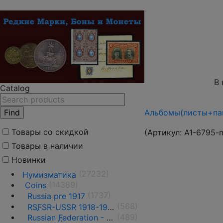
В 
Catalog
Альбомы(листы+пап
Товары со скидкой
(Артикул:
A1-6795-
Товары в наличии
Новинки
(27232)
Нумизматика
(14389)
Coins
(1737)
Russia pre 1917
(568)
RS
F
SR-USSR 1918-1991
(489)
Russian
F
ederation - 1991 - n.d.