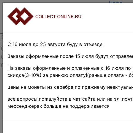
Home
Create ac
Login
About Coll
Contacts
DELIVERY
Payment
С 16 июля до 25 августа буду в отъезде!
Товары со скидкой
Оценка и 
TERMS A
Заказы оформленные после 15 июля будут отправлен
Товары в наличии
EASY SE
Новинки
Предвари
На заказы оформленные и оплаченные с 16 июля по 
скидка(3-10%) за раннюю оплату!(раньше оплата - б
Home
»
Нумизматика
цены на монеты из серебра по прежнему неактуальн
»
Coins
»
Иностранные
все вопросы пожалуйста в чат сайта или на эл. поч
монеты
»
мессенджерах больше не поддерживается
Europe
»
Хорватия ♦♦
Хорвати