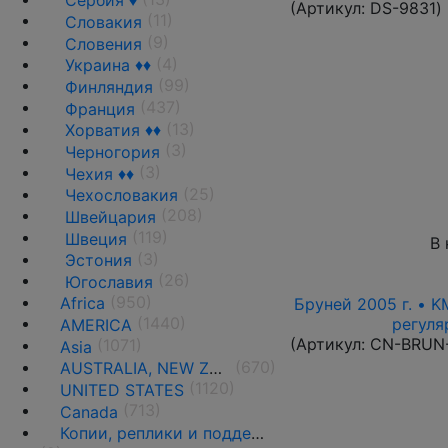
Сербия ♦
(Артикул:
DS-9831
)
(11)
Словакия
(9)
Словения
(4)
Украина ♦♦
(99)
Финляндия
(437)
Франция
(13)
Хорватия ♦♦
(3)
Черногория
(3)
Чехия ♦♦
(25)
Чехословакия
(208)
Швейцария
(119)
Швеция
В 
(3)
Эстония
(26)
Югославия
(950)
Africa
Бруней 2005 г. • K
(1440)
регуля
AMERICA
(Артикул:
CN-BRUN
(1071)
Asia
(670)
AUSTRALIA, NEW ZEALAND AND OCEANIA
(1120)
UNITED STATES
(713)
Canada
Копии, реплики и подделки