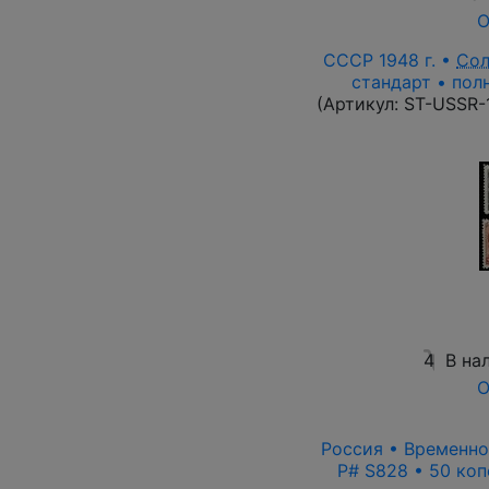
О
СССР 1948 г. •
Со
стандарт • пол
(Артикул:
ST-USSR-
4
В на
О
Россия • Временно
P# S828 • 50 коп