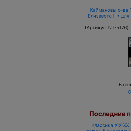
Каймановы о-ва 19
Елизавета II • для
(Артикул:
NT-5176
)
В на
О
Последние по
Классика XIX-XX
разных!! иностран