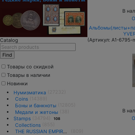
В на
О
Альбомы(листы+па
YVER
(Артикул:
A1-6795-
Catalog
Товары со скидкой
Товары в наличии
Новинки
(27232)
Нумизматика
(14389)
Coins
(12805)
Боны и банкноты
В на
(38)
Медали и жетоны
(34794)
О
Stamps
108
(855)
Collections
(809)
THE RUSSIAN EMPIRE UNTIL 1917.