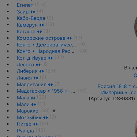
(514)
Египет
(4)
Заир ♦♦
(3)
Кабо-Верде
(18)
Камерун ♦♦
(3)
Катанга ♦♦
(10)
Коморские острова ♦♦
(10)
Конго • Демократическая Республика
(40)
Конго • Народная Республика ♦♦
(32)
Кот-д'Ивуар ♦♦
(6)
Лесото ♦♦
В на
(29)
Либерия ♦♦
О
(6)
Ливия ♦♦
(7)
Мавритания ♦♦
Россия 1818 г. с.
(31)
Мадагаскар • 1958 г. - н.д.
Империи • (се
(33)
Малави
(Артикул:
DS-9831
)
(11)
Мали ♦♦
(33)
Марокко
9
(9)
Мозамбик ♦♦
(15)
Нигер ♦♦
(45)
Руанда
(2)