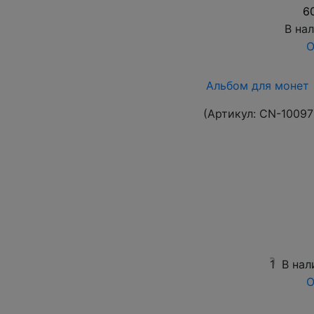
6
В на
О
Альбом для монет 
(Артикул:
CN-10097
1
В нал
О