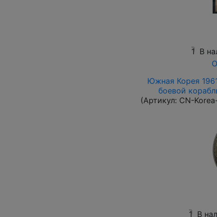
1
В на
О
Южная Корея 1961
боевой корабль
(Артикул:
CN-Korea
1
В на