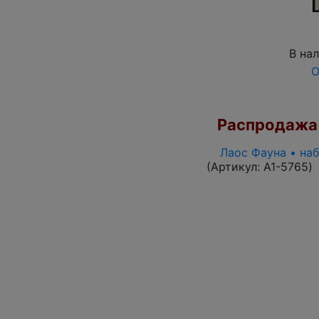
В на
О
Распродажа
Лаос Фауна • на
(Артикул:
A1-5765
)