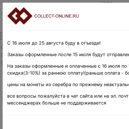
Home
Create accou
Login
About Collec
Contacts
DELIVERY
Payment
С 16 июля до 25 августа буду в отъезде!
Товары со скидкой
Оценка и по
TERMS AND
Заказы оформленные после 15 июля будут отправлен
Товары в наличии
EASY SEAR
Новинки
Предварител
На заказы оформленные и оплаченные с 16 июля по 
скидка(3-10%) за раннюю оплату!(раньше оплата - б
Home
»
Stamps
цены на монеты из серебра по прежнему неактуальн
»
Africa
»
все вопросы пожалуйста в чат сайта или на эл. поч
Малави
мессенджерах больше не поддерживается
Малави 
Дикие 