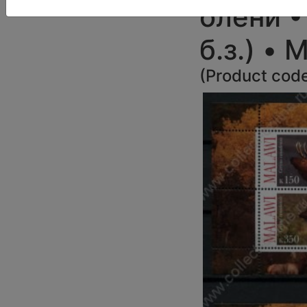
олени •
б.з.) •
(
Product cod