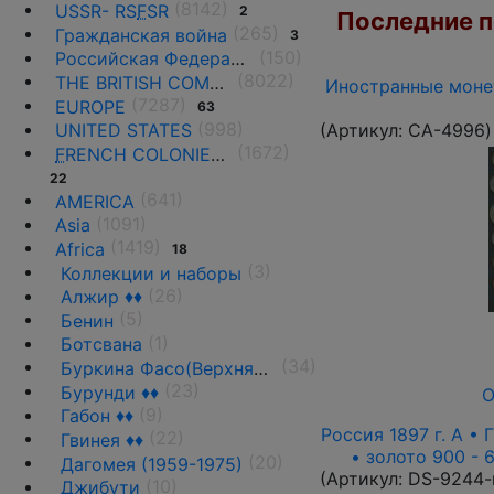
(8142)
USSR- RS
F
SR
2
Последние по
(265)
Гражданская война
3
(150)
Российская Федерация(1992 г.-н.д.)
(8022)
THE BRITISH COMMONWEALTH
Иностранные монет
(7287)
EUROPE
63
(998)
(Артикул:
CA-4996
)
UNITED STATES
(1672)
F
RENCH COLONIES AND THE TERRITORIES
22
(641)
AMERICA
(1091)
Asia
(1419)
Africa
18
(3)
Коллекции и наборы
(26)
Алжир ♦♦
(5)
Бенин
(1)
Ботсвана
(34)
Буркина Фасо(Верхняя Вольта)
(23)
Бурунди ♦♦
О
(9)
Габон ♦♦
Россия 1897 г. А • 
(22)
Гвинея ♦♦
• золото 900 - 
(20)
Дагомея (1959-1975)
(Артикул:
DS-9244-
(10)
Джибути