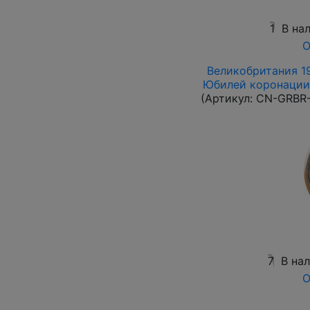
1
В на
О
Великобритания 19
Юбилей коронации 
(Артикул:
CN-GRBR-
7
В на
О