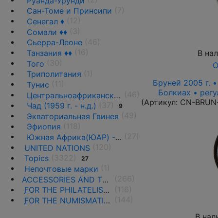
Руанда-Урунди
(7)
Сан-Томе и Принсипи
(12)
Сенегал ♦
(3)
Сомали ♦♦
(46)
Сьерра-Леоне
(16)
В на
Танзания ♦♦
(30)
Того
О
(1)
Триполитания
Бруней 2005 г. •
(11)
Тунис
Болкиах • регу
(46)
Центральноафриканская Республика ♦♦
(Артикул:
CN-BRUN
(37)
Чад (1959 г. - н.д.)
9
(49)
Экваториальная Гвинея
(118)
Эфиопия
(27)
Южная Африка(ЮАР) - 1961 г. -н.д.
(120)
UNITED NATIONS
(3322)
Topics
27
(1)
Непочтовые марки
(266)
ACCESSORIES AND THE LITERATURE
(116)
F
OR THE PHILATELISTS
(144)
F
OR THE NUMISMATISTS
В нал