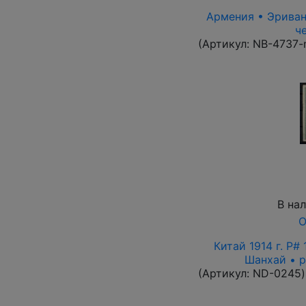
Армения • Эриван 
ч
(Артикул:
NB-4737-
В на
О
Китай 1914 г. P#
Шанхай • р
(Артикул:
ND-0245
)