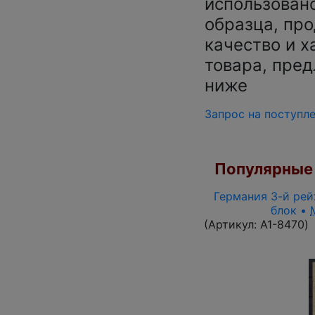
использован
образца, про
качество и х
товара, пред
ниже
Запрос на поступл
Популярные 
Германия 3-й рейх
блок •
(Артикул:
A1-8470
)