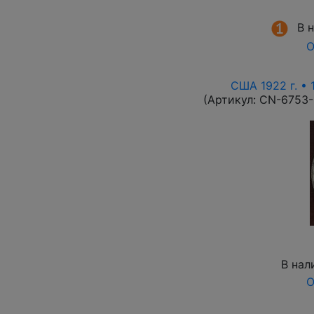
В 
О
США 1922 г. • 
(Артикул:
CN-6753
В нал
О