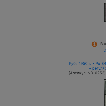
В 
О
Куба 1950 г. • P# 
• регуля
(Артикул:
ND-0253
)