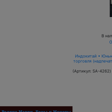
В на
О
Индокитай • Юньнан
торговля (надпечат
(Артикул:
SA-4262
)