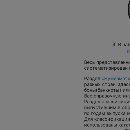
3
В на
О
Весь представленн
систематизирован 
Раздел
«Нумизмати
разных стран, зде
боны(банкноты) ил
Вас справочную и
Раздел классифици
выпустившим в обр
по годам выпуска и
Для классификации
использованы катал