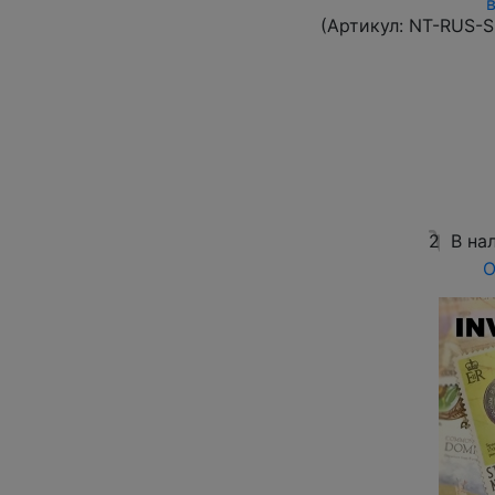
(Артикул:
NT-RUS-S
2
В на
О