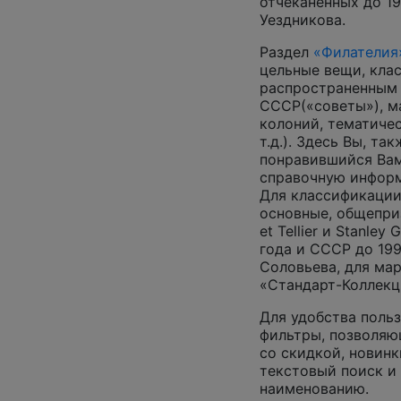
отчеканенных до 19
Уездникова.
Раздел
«Филателия
цельные вещи, кла
распространенным
СССР(«советы»), м
колоний, тематиче
т.д.). Здесь Вы, т
понравившийся Вам
справочную инфор
Для классификации
основные, общеприз
et Tellier и Stanley
года и СССР до 199
Соловьева, для ма
«Стандарт-Коллекц
Для удобства поль
фильтры, позволяю
со скидкой, новинк
текстовый поиск и
наименованию.