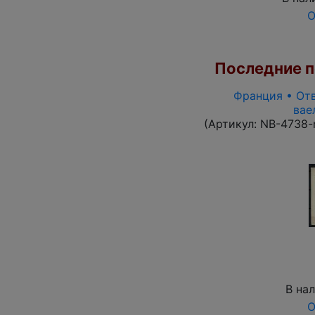
О
Последние по
Франция • Отв
вае
(Артикул:
NB-4738-
В на
О