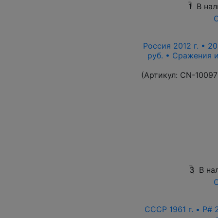
1
В на
О
Россия 2012 г. • 20
руб. • Сражения 
(Артикул:
CN-10097
3
В на
О
СССР 1961 г. • P# 