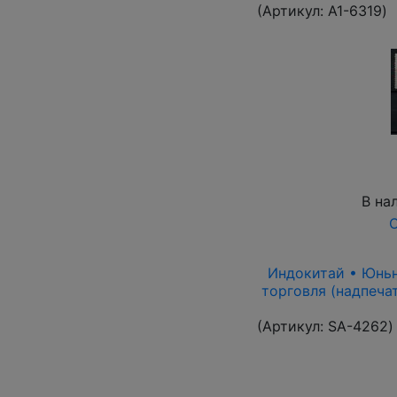
(Артикул:
A1-6319
)
В на
О
Индокитай • Юньнан
торговля (надпеча
(Артикул:
SA-4262
)