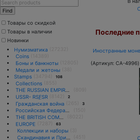
В на
О
Товары со скидкой
Последние по
Товары в наличии
Новинки
(27232)
Нумизматика
Иностранные монет
(14389)
Coins
(12805)
(Артикул:
CA-4996
)
Боны и банкноты
(38)
Медали и жетоны
(34794)
Stamps
108
(855)
Collections
(809)
THE RUSSIAN EMPIRE UNTIL 1917.
(8142)
USSR- RS
F
SR
2
(265)
Гражданская война
3
(150)
Российская Федерация(1992 г.-н.д.)
(8022)
THE BRITISH COMMONWEALTH
(7287)
EUROPE
63
(3)
Коллекции и наборы
(451)
Скандинавия и Прибалтика
О