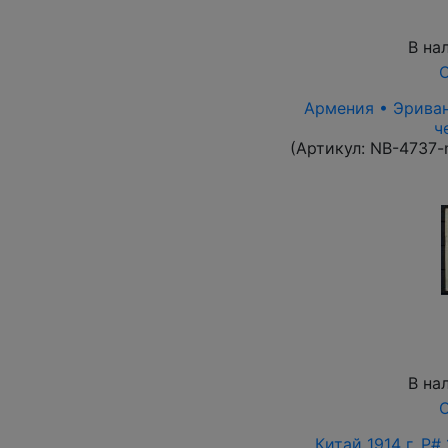
В на
О
Армения • Эриван 
ч
(Артикул:
NB-4737-
В на
О
Китай 1914 г. P#