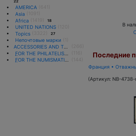
22
(641)
AMERICA
(1091)
Asia
(1419)
Africa
18
В нал
(120)
UNITED NATIONS
О
(3322)
Topics
27
(1)
Непочтовые марки
(266)
ACCESSORIES AND THE LITERATURE
(116)
F
OR THE PHILATELISTS
Последние по
(144)
F
OR THE NUMISMATISTS
Франция • Отважные
(Артикул:
NB-4738-