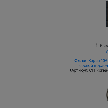
1
В н
О
Южная Корея 1961
боевой корабль
(Артикул:
CN-Korea