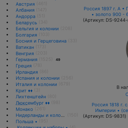
(461)
Австрия
Россия 1897 г. А • 
(147)
Албания
• золото 900 - 
(51)
Андорра
(Артикул:
DS-9244-
(34)
Беларусь
(208)
Бельгия и колонии
(103)
Болгария
(33)
Босния и Герцеговина
(173)
Ватикан
(203)
Венгрия
(1525)
Германия
49
(78)
Греция
(86)
Ирландия
(256)
Испания и колонии
(679)
Италия и колонии
В на
(3)
Крит ♦♦
О
(80)
Лихтенштейн
(98)
Люкс
ембург ♦♦
Россия 1818 г. с
(261)
Монако
Империи • (се
(150)
Нидерланды и колонии
(Артикул:
DS-9831
)
(95)
Польша •
(4)
Коллекции и наборы •