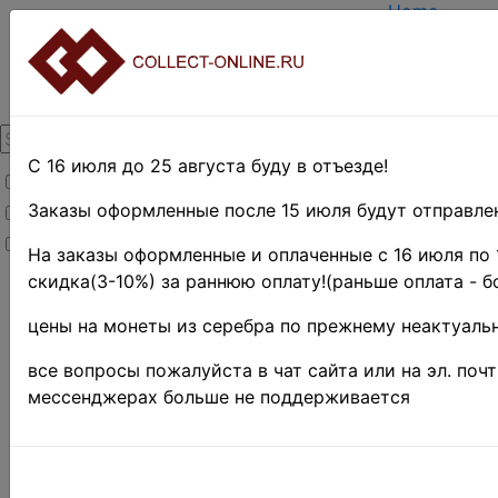
Home
Create acco
Login
About Collec
Contacts
DELIVERY
Payment
С 16 июля до 25 августа буду в отъезде!
Товары со скидкой
Оценка и по
TERMS AND
Заказы оформленные после 15 июля будут отправлен
Товары в наличии
EASY SEAR
Новинки
Предварите
На заказы оформленные и оплаченные с 16 июля по 
скидка(3-10%) за раннюю оплату!(раньше оплата - б
Home
»
Stamps
цены на монеты из серебра по прежнему неактуальн
»
EUROPE
все вопросы пожалуйста в чат сайта или на эл. поч
»
мессенджерах больше не поддерживается
Польша
•
Польша 