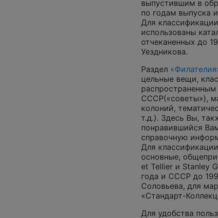
выпустившим в обр
по годам выпуска и
Для классификации
использованы катал
отчеканенных до 19
Уездникова.
Раздел
«Филателия
цельные вещи, кла
распространенным
СССР(«советы»), м
колоний, тематиче
т.д.). Здесь Вы, т
понравившийся Вам
справочную инфор
Для классификации
основные, общеприз
et Tellier и Stanley
года и СССР до 199
Соловьева, для ма
«Стандарт-Коллекц
Для удобства поль