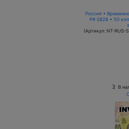
Россия • Временно
P# S828 • 50 ко
(Артикул:
NT-RUS-S
2
В на
О