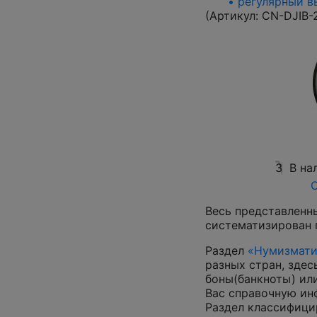
• регулярный вы
(Артикул:
CN-DJIB-
3
В на
О
Весь представленн
систематизирован 
Раздел
«Нумизмати
разных стран, зде
боны(банкноты) ил
Вас справочную и
Раздел классифици