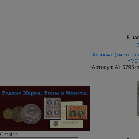
В на
О
Альбомы(листы+па
YVER
(Артикул:
A1-6795-
Catalog