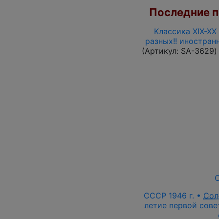
Последние по
Классика XIX-XX
разных!! иностран
(Артикул:
SA-3629
)
О
СССР 1946 г. •
Сол
летие первой сове