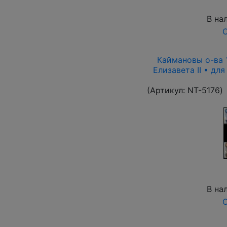
В на
О
Каймановы о-ва 1
Елизавета II • дл
(Артикул:
NT-5176
)
В на
О