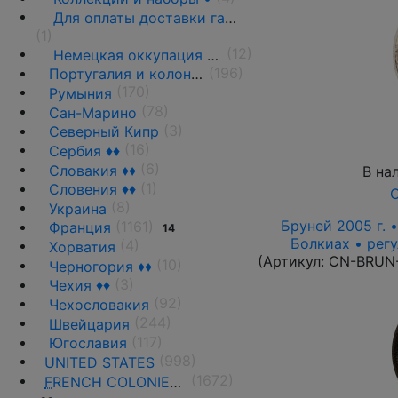
Для оплаты доставки газет
(1)
(12)
Немецкая оккупация 1939-1944 гг.
(196)
Португалия и колонии
(170)
Румыния
(78)
Сан-Марино
(3)
Северный Кипр
(16)
Сербия ♦♦
(6)
Словакия ♦♦
В на
(1)
Словения ♦♦
О
(8)
Украина
Бруней 2005 г. 
(1161)
Франция
14
Болкиах • рег
(4)
Хорватия
(Артикул:
CN-BRUN
(10)
Черногория ♦♦
(3)
Чехия ♦♦
(92)
Чехословакия
(244)
Швейцария
(117)
Югославия
(998)
UNITED STATES
(1672)
F
RENCH COLONIES AND THE TERRITORIES