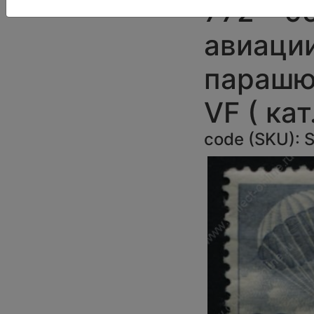
772 • 95
авиации
парашю
VF ( кат
code (SKU):