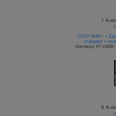
1
В на
О
СССР 1948 г. •
Со
стандарт • пол
(Артикул:
ST-USSR-
4
В на
О