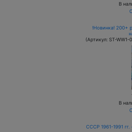
В нал
О
!Новинка! 200+ 
н
(Артикул:
ST-WW1-
В нал
О
СССР 1961-1991 гг. 