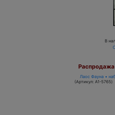
В на
О
Распродажа
Лаос Фауна • на
(Артикул:
A1-5765
)