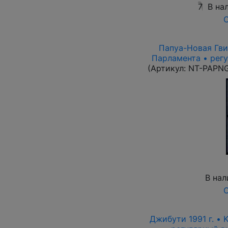
7
В на
О
Папуа-Новая Гвин
Парламента • рег
(Артикул:
NT-PAPN
В нал
О
Джибути 1991 г. • 