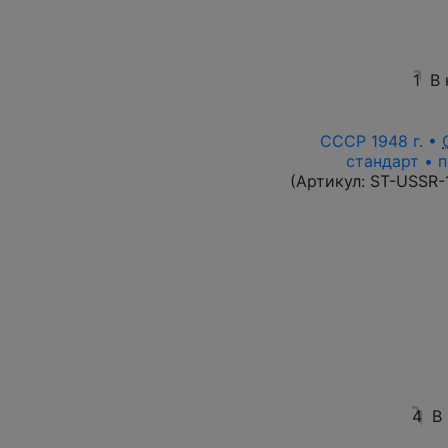
1
В
СССР 1948 г. •
стандарт • п
(Артикул:
ST-USSR-
4
В