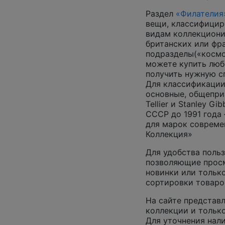
Раздел
«Филателия
вещи, классифицир
видам коллекциони
британских или фр
подразделы(«космос
можете купить люб
получить нужную 
Для классификации
основные, общепризн
Tellier и Stanley G
СССР до 1991 года 
для марок совреме
Коллекция»
Для удобства польз
позволяющие просм
новинки или только
сортировки товаро
На сайте представл
коллекции и только
Для уточнения нал