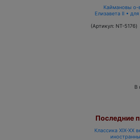
Каймановы о-ва
Елизавета II • дл
(Артикул:
NT-5176
)
В 
Последние по
Классика XIX-XX в
иностранны