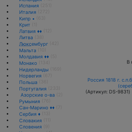
(251)
Испания
(272)
Италия
(63)
Кипр •
(1)
Крит
(12)
Латвия ♦♦
(38)
Литва
(42)
Люкс
ембург
(10)
Мальта
(5)
Молдавия ♦♦
В 
(134)
Монако
(169)
Нидерланды
(67)
Норвегия
Россия 1818 г. с.п.
(36)
Польша
(сере
(233)
Португалия
(Артикул:
DS-9831
)
(2)
Азорские о-ва
(76)
Румыния
(7)
Сан-Марино ♦♦
(13)
Сербия ♦
(11)
Словакия
(9)
Словения