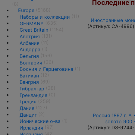
Последние по
(8)
(5168)
Europe
(11)
Наборы и коллекции
Иностранные моне
(635)
GERMANY
(Артикул:
CA-4996
)
(1154)
Great Britain
(131)
Австрия
(11)
Албания
(1)
Андорра
(156)
Бельгия
(36)
Болгария
(1)
Босния и Герцеговина
(12)
Ватикан
(69)
Венгрия
(28)
Гибралтар
(0)
Гренландия
(259)
Греция
(127)
Дания
(2)
Данциг
Россия 1897 г. А 
(1)
Ионические о-ва
золото 900 
(97)
(Артикул:
DS-9244-
Ирландия
(42)
Исландия