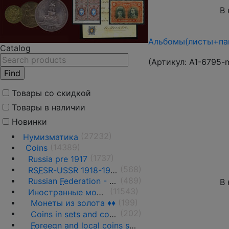
В 
Альбомы(листы+пап
Catalog
(Артикул:
A1-6795-
Товары со скидкой
Товары в наличии
Новинки
(27232)
Нумизматика
(14389)
Coins
(1737)
Russia pre 1917
(568)
RS
F
SR-USSR 1918-1991
(489)
Russian
F
ederation - 1991 - n.d.
В 
(11543)
Иностранные монеты
(199)
Монеты из золота ♦♦
(202)
Coins in sets and coins collections
F
oreegn and local coins sold in by weight