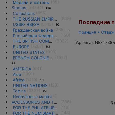
(38)
Медали и жетоны
(34794)
Stamps
116
(855)
Collections
(809)
THE RUSSIAN EMPIRE UNTIL 1917.
Последние по
(8142)
USSR- RS
F
SR
10
(265)
Гражданская война
3
Франция • Отважн
(150)
Российская Федерация(1992 г.-н.д.)
(8022)
THE BRITISH COMMONWEALTH
(Артикул:
NB-4738-
(7287)
EUROPE
63
(998)
UNITED STATES
(1672)
F
RENCH COLONIES AND THE TERRITORIES
22
(641)
AMERICA
(1091)
Asia
(1419)
Africa
18
(120)
UNITED NATIONS
(3322)
Topics
27
(1)
Непочтовые марки
(266)
ACCESSORIES AND THE LITERATURE
В 
(116)
F
OR THE PHILATELISTS
(144)
F
OR THE NUMISMATISTS