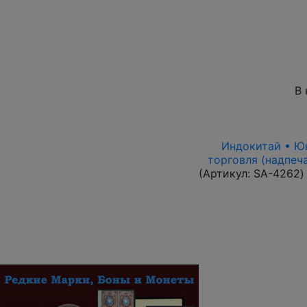
В 
Индокитай • Юнь
торговля (надпеч
(Артикул:
SA-4262
)