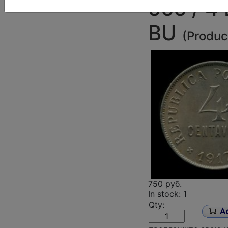
566 / 4
BU
(
Produc
750 руб.
In stock: 1
Qty: