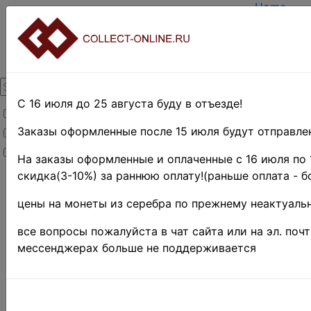
Home
Create ac
Login
About Coll
Contacts
DELIVERY
Payment
С 16 июля до 25 августа буду в отъезде!
Товары со скидкой
Оценка и 
TERMS A
Заказы оформленные после 15 июля будут отправлен
Товары в наличии
EASY SE
Новинки
Предвари
На заказы оформленные и оплаченные с 16 июля по 
скидка(3-10%) за раннюю оплату!(раньше оплата - б
Home
»
Нумизматика
цены на монеты из серебра по прежнему неактуальн
»
Coins
»
Иностранные
все вопросы пожалуйста в чат сайта или на эл. поч
монеты
»
мессенджерах больше не поддерживается
Europe
»
Португалия
ПОРТУГ