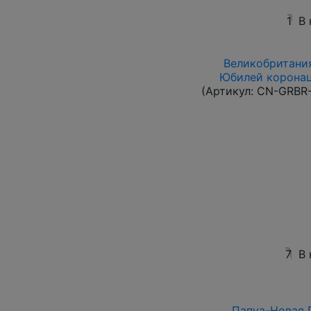
1
В
Великобритания
Юбилей коронац
(Артикул:
CN-GRBR-
7
В 
Папуа-Новая Г