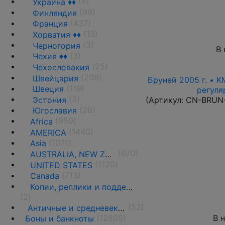
(4)
Украина ♦♦
(99)
Финляндия
(437)
Франция
(13)
Хорватия ♦♦
(3)
Черногория
В 
(3)
Чехия ♦♦
(25)
Чехословакия
(208)
Швейцария
Бруней 2005 г. • K
(119)
Швеция
регуля
(3)
Эстония
(Артикул:
CN-BRUN
(26)
Югославия
(950)
Africa
(1440)
AMERICA
(1071)
Asia
(670)
AUSTRALIA, NEW ZEALAND AND OCEANIA
(1120)
UNITED STATES
(713)
Canada
Копии, реплики и подделки
(2)
(52)
Античные и средневековые государства
(12805)
В 
Боны и банкноты