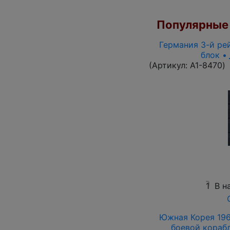
Популярные 
Германия 3-й рей
блок •
(Артикул:
A1-8470
)
1
В н
Южная Корея 1961
боевой корабль