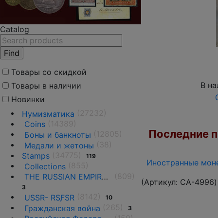
Catalog
Товары со скидкой
В на
Товары в наличии
Новинки
(27232)
Нумизматика
(14389)
Coins
Последние по
(12805)
Боны и банкноты
(38)
Медали и жетоны
(34775)
Stamps
119
Иностранные моне
(855)
Collections
(809)
THE RUSSIAN EMPIRE UNTIL 1917.
(Артикул:
CA-4996
)
3
(8142)
USSR- RS
F
SR
10
(265)
Гражданская война
3
(150)