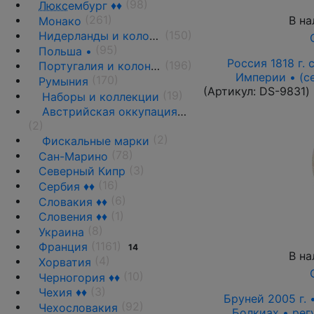
(98)
Люкс
ембург ♦♦
(261)
В на
Монако
(150)
Нидерланды и колонии
(95)
Польша •
Россия 1818 г. с
(196)
Португалия и колонии
Империи • (с
(170)
Румыния
(Артикул:
DS-9831
)
(19)
Наборы и коллекции
Австрийская оккупация 1917-1918 гг.
(2)
(2)
Фискальные марки
(78)
Сан-Марино
(3)
Северный Кипр
(16)
Сербия ♦♦
(6)
Словакия ♦♦
(1)
Словения ♦♦
(8)
Украина
(1161)
Франция
14
В на
(4)
Хорватия
(10)
Черногория ♦♦
(3)
Чехия ♦♦
Бруней 2005 г. 
(92)
Чехословакия
Болкиах • рег