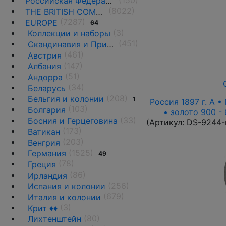
Российская Федерация(1992 г.-н.д.)
(8022)
THE BRITISH COMMONWEALTH
(7287)
EUROPE
64
(3)
Коллекции и наборы
(451)
Скандинавия и Прибалтика
(461)
Австрия
(147)
Албания
(51)
Андорра
(34)
Беларусь
(208)
Бельгия и колонии
1
Россия 1897 г. А • 
(103)
Болгария
• золото 900 -
(33)
Босния и Герцеговина
(Артикул:
DS-9244-
(173)
Ватикан
(203)
Венгрия
(1525)
Германия
49
(78)
Греция
(86)
Ирландия
(256)
Испания и колонии
(679)
Италия и колонии
(3)
Крит ♦♦
(80)
Лихтенштейн