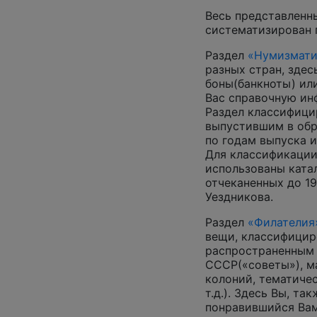
Весь представленн
систематизирован 
Раздел
«Нумизмати
разных стран, зде
боны(банкноты) ил
Вас справочную и
Раздел классифици
выпустившим в обр
по годам выпуска и
Для классификации
использованы катал
отчеканенных до 19
Уездникова.
Раздел
«Филателия
вещи, классифицир
распространенным
СССР(«советы»), м
колоний, тематиче
т.д.). Здесь Вы, т
понравившийся Вам