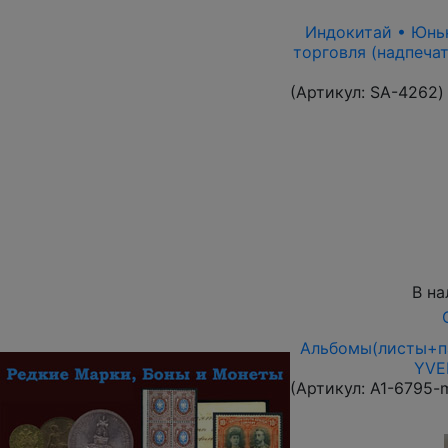
Индокитай • Юньна
торговля (надпечат
(Артикул:
SA-4262
)
В на
Альбомы(листы+па
YVER
(Артикул:
A1-6795-