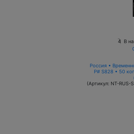
4
В н
Россия • Временно
P# S828 • 50 ко
(Артикул:
NT-RUS-S