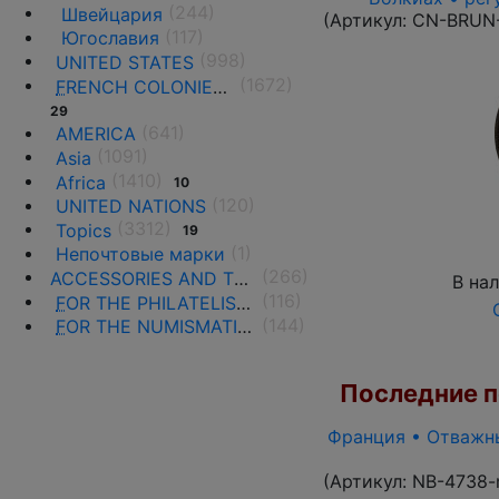
(244)
Швейцария
(Артикул:
CN-BRUN
(117)
Югославия
(998)
UNITED STATES
(1672)
F
RENCH COLONIES AND THE TERRITORIES
29
(641)
AMERICA
(1091)
Asia
(1410)
Africa
10
(120)
UNITED NATIONS
(3312)
Topics
19
(1)
Непочтовые марки
(266)
ACCESSORIES AND THE LITERATURE
В на
(116)
F
OR THE PHILATELISTS
(144)
F
OR THE NUMISMATISTS
Последние по
Франция • Отважны
(Артикул:
NB-4738-