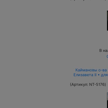
В на
Каймановы о-ва 1
Елизавета II • дл
(Артикул:
NT-5176
)