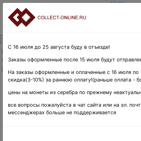
Home
Create acco
Login
About Collec
Contacts
DELIVERY
Payment
С 16 июля до 25 августа буду в отъезде!
Товары со скидкой
Оценка и п
TERMS AND
Заказы оформленные после 15 июля будут отправлен
Товары в наличии
EASY SEAR
Новинки
Предварите
На заказы оформленные и оплаченные с 16 июля по 
скидка(3-10%) за раннюю оплату!(раньше оплата - б
Home
»
Stamps
»
цены на монеты из серебра по прежнему неактуальн
EUROPE
»
все вопросы пожалуйста в чат сайта или на эл. поч
Румыния
мессенджерах больше не поддерживается
Румыния
39 • 10