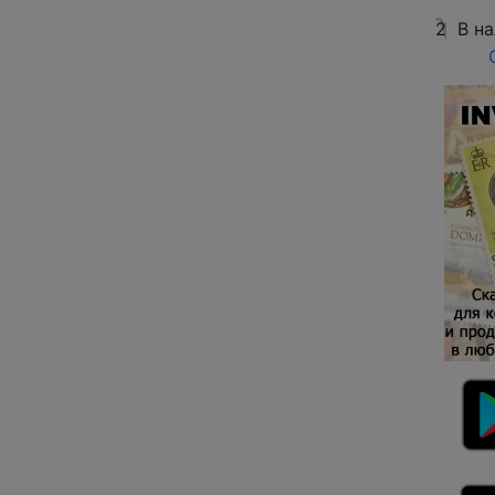
2
В н