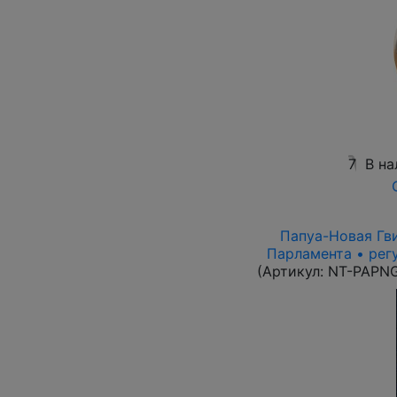
7
В на
Папуа-Новая Гви
Парламента • рег
(Артикул:
NT-PAPN