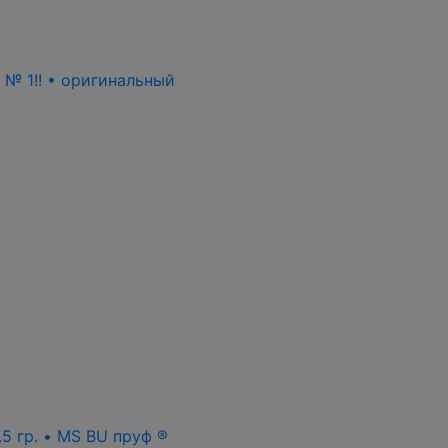
ь № 1!! • оригинальный
.5 гр. • MS BU пруф ®