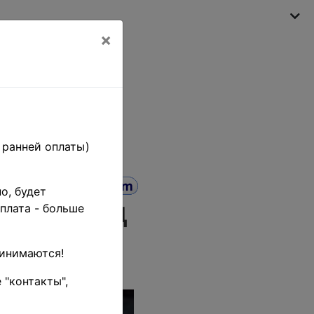
×
My shopping cart
(empty)
 ранней оплаты)
о, будет
b. • принц
плата - больше
(
Product code
ринимаются!
 "контакты",