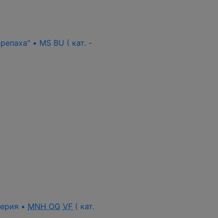
епаха" • MS BU ( кат. -
 серия •
MNH OG
VF
( кат.