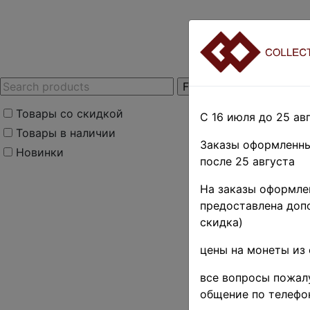
Товары со скидкой
С 16 июля до 25 авг
Товары в наличии
Заказы оформленны
Новинки
после 25 августа
Home
»
Stamps
»
E
На заказы оформлен
Румыния
предоставлена допо
скидка)
Кароль 
цены на монеты из 
(SKU):
X-994
все вопросы пожалу
общение по телефо