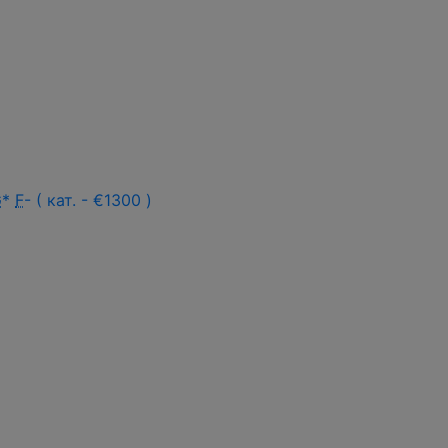
G
*
F
- ( кат. - €1300 )