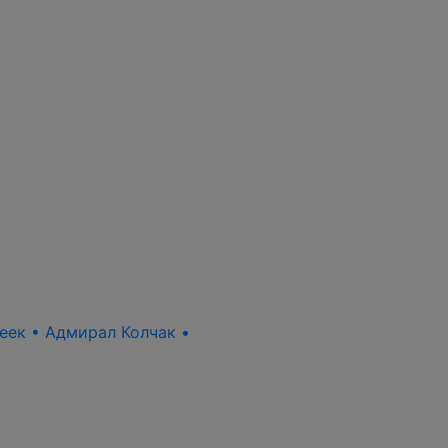
пеек • Адмирал Колчак •