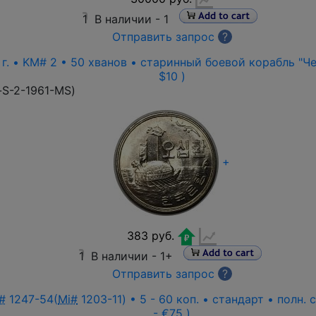
1
В наличии -
1
Отправить запрос
?
г. • KM# 2 • 50 хванов • старинный боевой корабль "Чер
$10 )
-S-2-1961-MS
)
+
383 руб.
1
В наличии -
1+
Отправить запрос
?
#
1247-54(
Mi#
1203-11) • 5 - 60 коп. • стандарт • полн.
- €75 )