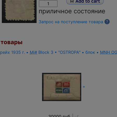
приличное состояние
Запрос на поступление товара
?
товары
рейх 1935 г. •
Mi#
Block 3 • "OSTROPA" • блок •
MNH O
+
30000 руб.