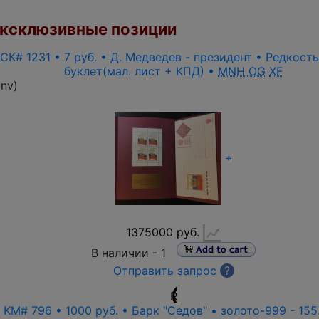
ксклюзивные позиции
 СК# 1231 • 7 руб. • Д. Медведев - президент • Редкост
буклет(мал. лист + КПД) •
MNH OG
XF
inv
)
+
1375000 руб.
В наличии -
1
Отправить запрос
?
R
• KM# 796 • 1000 руб. • Барк "Седов" • золото-999 - 155