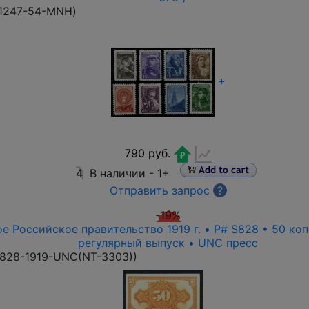
1247-54-MNH
)
+
790 руб.
4
В наличии -
1+
Отправить запрос
?
-19%
е Российское правительство 1919 г. • P# S828 • 50 ко
регулярный выпуск • UNC пресс
828-1919-UNC(NT-3303)
)