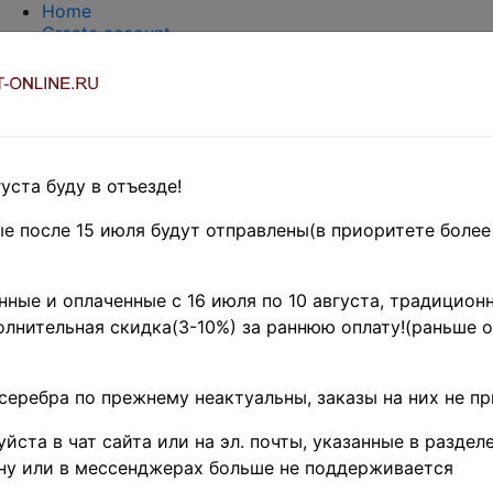
Home
Create account
Login
About Collect-Online
Contacts
DELIVERY
Payment
Оценка и покупка
уста буду в отъезде!
TERMS AND WORDS REDUCTIONS
EASY SEARCH
е после 15 июля будут отправлены(в приоритете более
Предварительные заказы!
UROPE
»
Румыния
ные и оплаченные с 16 июля по 10 августа, традиционн
 1879 г. • Mi# 51 • 10 
лнительная скидка(3-10%) за раннюю оплату!(раньше о
I • стандарт • Used F-
серебра по прежнему неактуальны, заказы на них не п
5
)
йста в чат сайта или на эл. почты, указанные в разделе
ну или в мессенджерах больше не поддерживается