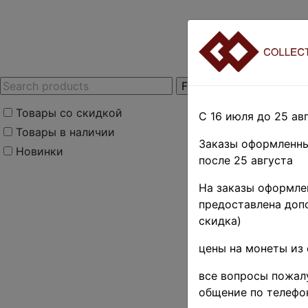
Товары со скидкой
С 16 июля до 25 авг
Товары в наличии
Заказы оформленны
Новинки
после 25 августа
Home
»
Stamps
»
E
На заказы оформлен
Румыния
предоставлена допо
скидка)
Юбилей
цены на монеты из 
MH OG 
все вопросы пожалу
общение по телефо