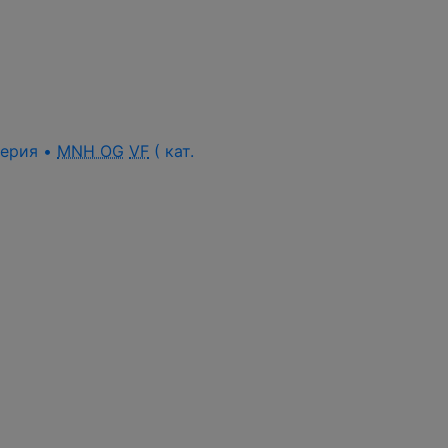
 серия •
MNH OG
VF
( кат.