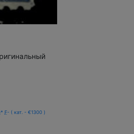
оригинальный
G
*
F
- ( кат. - €1300 )