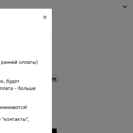
×
My shopping cart
(empty)
 ранней оплаты)
о, будет
5 L. •
плата - больше
ества •
ринимаются!
 "контакты",