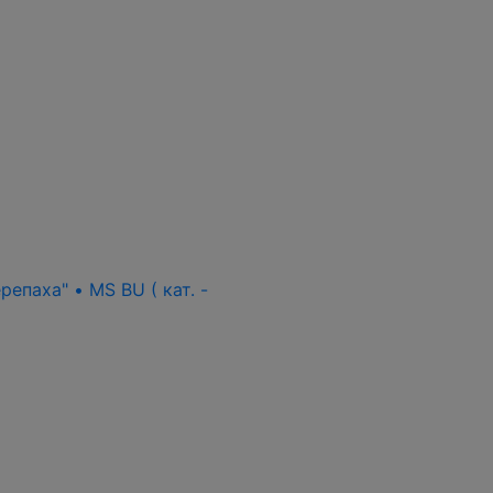
епаха" • MS BU ( кат. -