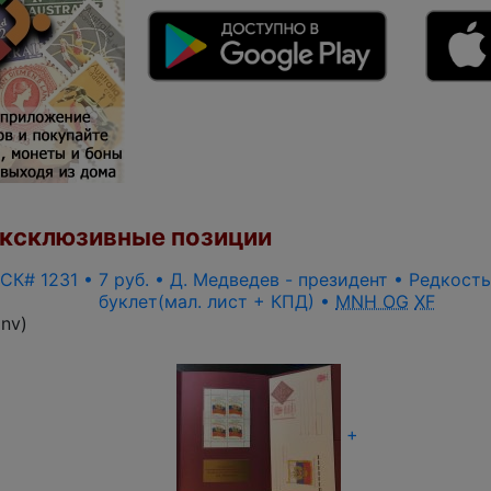
ксклюзивные позиции
 СК# 1231 • 7 руб. • Д. Медведев - президент • Редкост
буклет(мал. лист + КПД) •
MNH OG
XF
inv
)
+