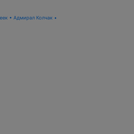
пеек • Адмирал Колчак •