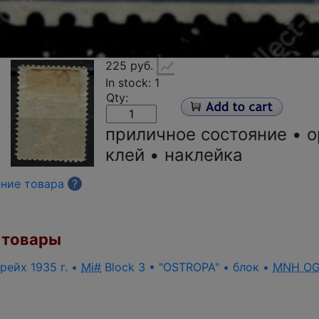
225 руб.
In stock: 1
Qty:
приличное состояние • 
клей • наклейка
ение товара
?
товары
рейх 1935 г. •
Mi#
Block 3 • "OSTROPA" • блок •
MNH O