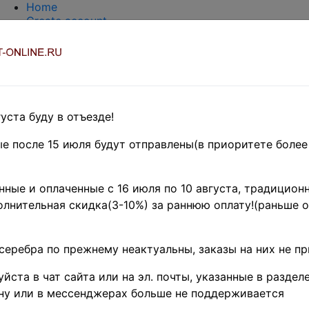
Home
Create account
Login
About Collect-Online
Contacts
DELIVERY
Payment
Оценка и покупка
уста буду в отъезде!
TERMS AND WORDS REDUCTIONS
EASY SEARCH
е после 15 июля будут отправлены(в приоритете более
Предварительные заказы!
UROPE
»
Румыния
ные и оплаченные с 16 июля по 10 августа, традиционн
 1927 г. • Mi# 306 • 5+
лнительная скидка(3-10%) за раннюю оплату!(раньше о
 Географического общ
серебра по прежнему неактуальны, заказы на них не п
F-VF
(
Product code (SKU):
X-9940
)
йста в чат сайта или на эл. почты, указанные в разделе
ну или в мессенджерах больше не поддерживается