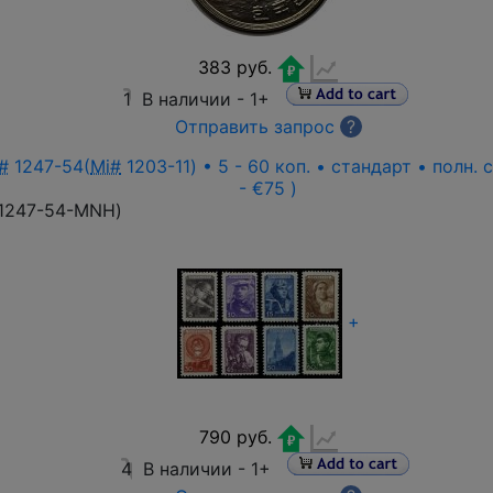
383 руб.
1
В наличии -
1+
Отправить запрос
?
#
1247-54(
Mi#
1203-11) • 5 - 60 коп. • стандарт • полн.
- €75 )
1247-54-MNH
)
+
790 руб.
4
В наличии -
1+