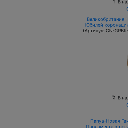
1
В на
Великобритания 19
Юбилей коронации 
(Артикул:
CN-GRBR-
7
В на
Папуа-Новая Гви
Парламента • рег