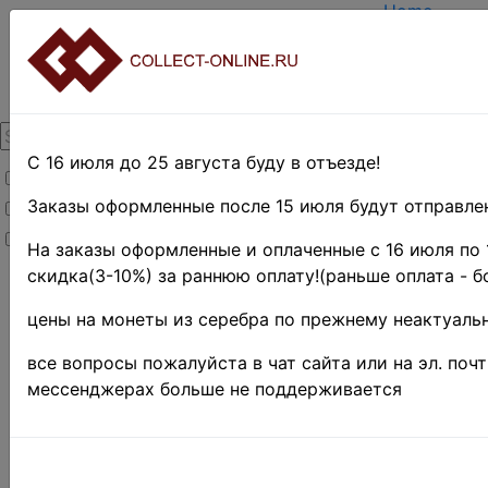
Home
Create acco
Login
About Collec
Contacts
DELIVERY
Payment
С 16 июля до 25 августа буду в отъезде!
Товары со скидкой
Оценка и п
TERMS AND
Заказы оформленные после 15 июля будут отправлен
Товары в наличии
EASY SEAR
Новинки
Предварите
На заказы оформленные и оплаченные с 16 июля по 
скидка(3-10%) за раннюю оплату!(раньше оплата - б
Home
»
Stamps
»
цены на монеты из серебра по прежнему неактуальн
EUROPE
»
все вопросы пожалуйста в чат сайта или на эл. поч
Румыния
мессенджерах больше не поддерживается
РУМЫНИ
428 / 