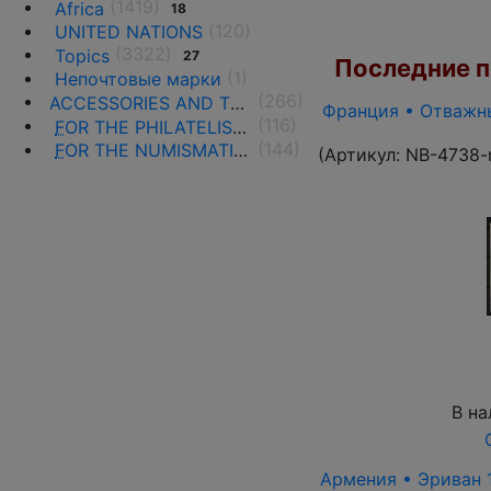
(1419)
Africa
18
(120)
UNITED NATIONS
(3322)
Topics
27
Последние по
(1)
Непочтовые марки
(266)
ACCESSORIES AND THE LITERATURE
Франция • Отважны
(116)
F
OR THE PHILATELISTS
(144)
F
OR THE NUMISMATISTS
(Артикул:
NB-4738-
В на
Армения • Эриван 1