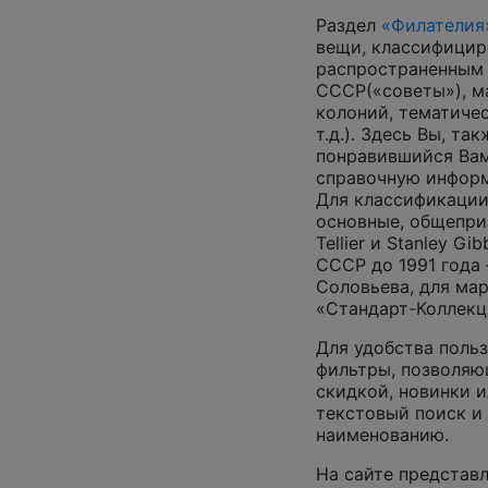
Раздел
«Филателия
вещи, классифицир
распространенным
СССР(«советы»), м
колоний, тематиче
т.д.). Здесь Вы, т
понравившийся Вам
справочную инфор
Для классификации
основные, общепризн
Tellier и Stanley G
СССР до 1991 года 
Соловьева, для ма
«Стандарт-Коллекц
Для удобства поль
фильтры, позволяю
скидкой, новинки и
текстовый поиск и
наименованию.
На сайте представл