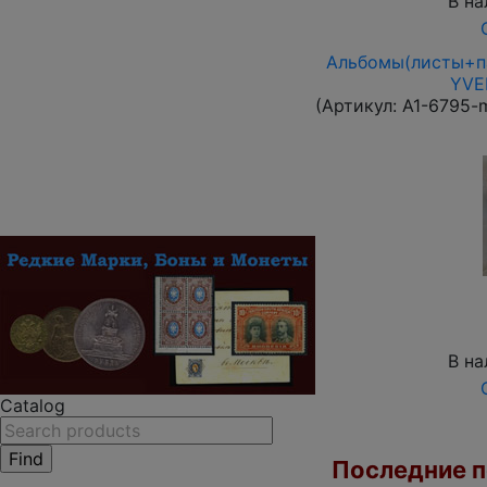
В на
Альбомы(листы+па
YVER
(Артикул:
A1-6795-
В на
Catalog
Последние по