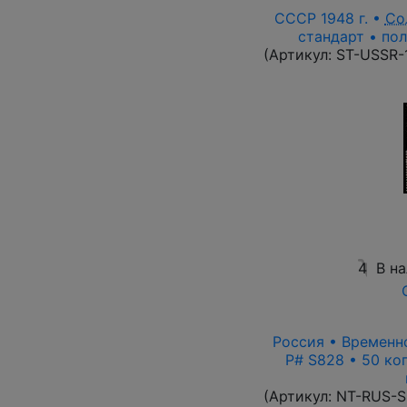
СССР 1948 г. •
Со
стандарт • пол
(Артикул:
ST-USSR-
4
В н
Россия • Временно
P# S828 • 50 ко
(Артикул:
NT-RUS-S