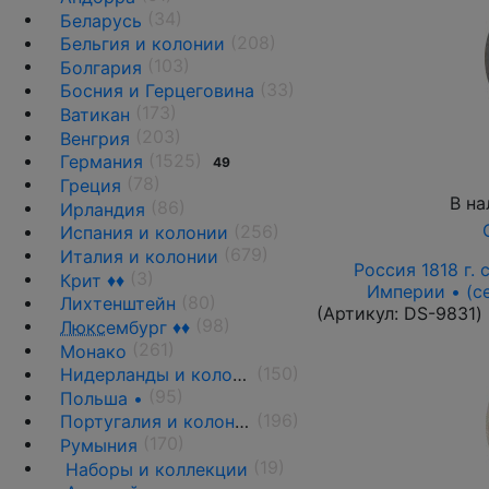
(34)
Беларусь
(208)
Бельгия и колонии
(103)
Болгария
(33)
Босния и Герцеговина
(173)
Ватикан
(203)
Венгрия
(1525)
Германия
49
(78)
Греция
В на
(86)
Ирландия
(256)
Испания и колонии
(679)
Италия и колонии
Россия 1818 г. с
(3)
Крит ♦♦
Империи • (с
(80)
Лихтенштейн
(Артикул:
DS-9831
)
(98)
Люкс
ембург ♦♦
(261)
Монако
(150)
Нидерланды и колонии
(95)
Польша •
(196)
Португалия и колонии
(170)
Румыния
(19)
Наборы и коллекции