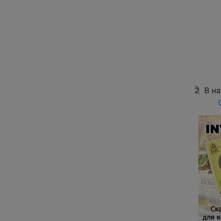
2
В н