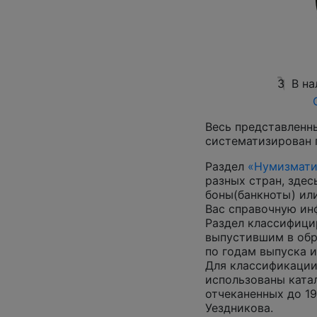
3
В на
Весь представленн
систематизирован 
Раздел
«Нумизмати
разных стран, зде
боны(банкноты) ил
Вас справочную и
Раздел классифици
выпустившим в обр
по годам выпуска и
Для классификации
использованы катал
отчеканенных до 19
Уездникова.