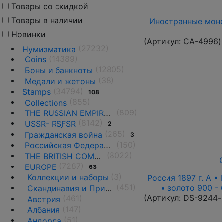
Товары со скидкой
Товары в наличии
Иностранные моне
Новинки
(Артикул:
CA-4996
)
(27232)
Нумизматика
(14389)
Coins
(12805)
Боны и банкноты
(38)
Медали и жетоны
(34794)
Stamps
108
(855)
Collections
(809)
THE RUSSIAN EMPIRE UNTIL 1917.
(8142)
USSR- RS
F
SR
2
(265)
Гражданская война
3
(150)
Российская Федерация(1992 г.-н.д.)
(8022)
THE BRITISH COMMONWEALTH
(7287)
EUROPE
63
(3)
Коллекции и наборы
Россия 1897 г. А • 
(451)
• золото 900 -
Скандинавия и Прибалтика
(Артикул:
DS-9244-
(461)
Австрия
(147)
Албания
(51)
Андорра