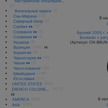
Австрийская оккупация 1917-1918 гг.
(2)
(2)
Фискальные марки
(78)
Сан-Марино
В на
(3)
Северный Кипр
(16)
Сербия ♦♦
(6)
Словакия ♦♦
Бруней 2005 г. 
(1)
Словения ♦♦
Болкиах • рег
(8)
(Артикул:
CN-BRUN
Украина
(1161)
Франция
14
(4)
Хорватия
(10)
Черногория ♦♦
(3)
Чехия ♦♦
(92)
Чехословакия
(244)
Швейцария
(117)
Югославия
(998)
UNITED STATES
(1672)
F
RENCH COLONIES AND THE TERRITORIES
22
В на
(641)
AMERICA
(1091)
Asia