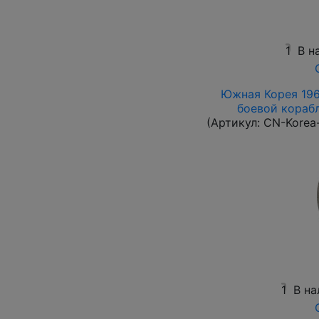
1
В н
Южная Корея 1961
боевой корабль
(Артикул:
CN-Korea
1
В на