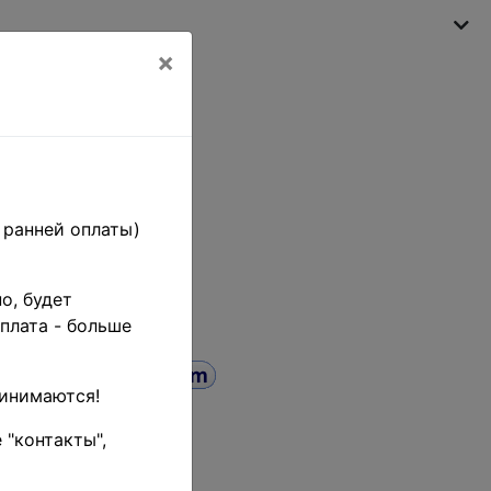
×
Моя корзина
(пусто)
 ранней оплаты)
о, будет
плата - больше
ринимаются!
 "контакты",