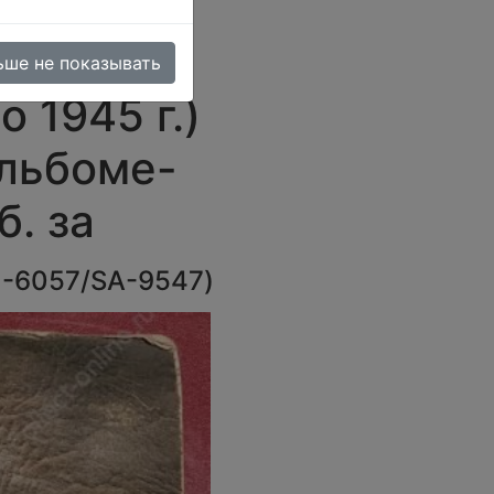
90
х! марок
ьше не показывать
о 1945 г.)
альбоме-
б. за
1-6057/SA-9547
)