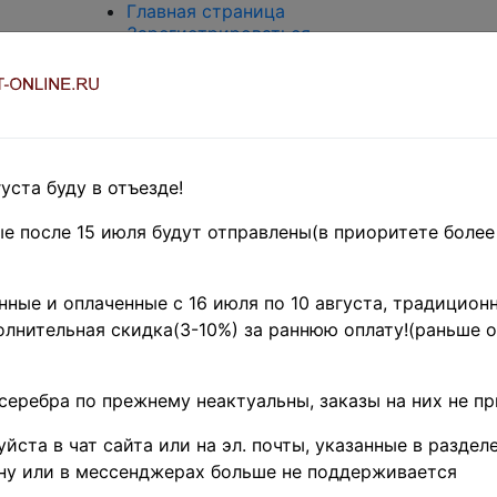
Главная страница
Зарегистрироваться
Вход с паролем
О проекте
Контакты
Доставка и возврат
Оплата
Оценка и покупка
уста буду в отъезде!
Термины и сокращения
Поиск по магазину
е после 15 июля будут отправлены(в приоритете более
Предварительные заказы!
Главная
»
ные и оплаченные с 16 июля по 10 августа, традиционн
Филателия
лнительная скидка(3-10%) за раннюю оплату!(раньше о
»
Коллекции
и наборы
серебра по прежнему неактуальны, заказы на них не п
»
Коллекции
йста в чат сайта или на эл. почты, указанные в разделе
в
альбомах
ну или в мессенджерах больше не поддерживается