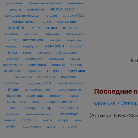
домашние животные
железные
дирижабли
искусство
живопись
дороги
исследования космоса
история
история КПСС
карты
композиторы
история почты
корабли
космонавтика
космос
костюмы
крепости
ледоколы
листы марок
литература
лошади
марки на
СССР
монархии
марках
медицина
морская
фауна
музыка
мосты
наборы марок
наука
награды
надпечатки
насекомые
В 
олимпиада
образование
омнибус
ордена
паруса
парусники
памятники
паровозы
писатели
политика
персоналии
политики
промышленность
президенты США
Последние по
птицы
разновидности
путешественники
религия
рыбы
растения
революции
самолеты
сельское хозяйство
Франция • Отважн
связь
спорт
стандартные
слоны
соборы
транспорт
выпуски
(Артикул:
NB-4738-
телекоммуникации
фауна
ученые
флаги
флора
флот
футбол
художники
цветы
этнография