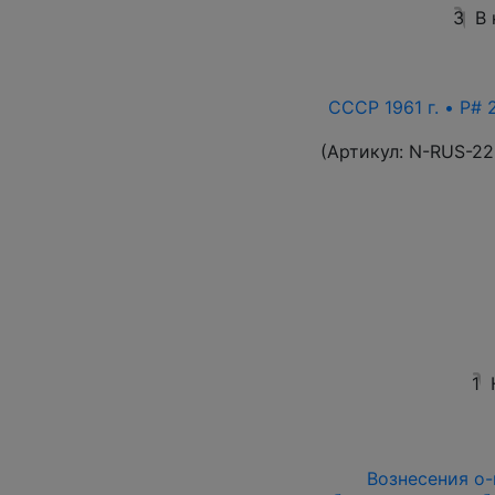
3
В
СССР 1961 г. • P# 
(Артикул:
N-RUS-22
1
Вознесения о-в