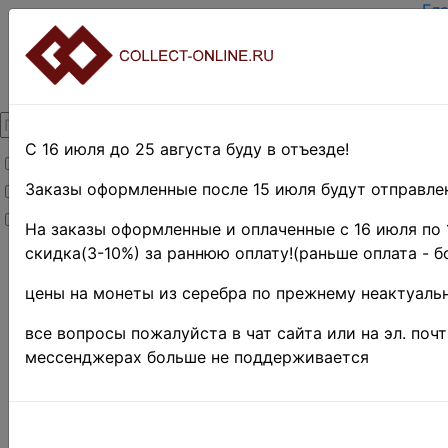
Гл
За
Вх
О 
Ко
До
Оп
С 16 июля до 25 августа буду в отъезде!
Товары со скидкой
Оц
Те
Заказы оформленные после 15 июля будут отправлен
Товары в наличии
По
Новинки
Пр
На заказы оформленные и оплаченные с 16 июля по 
скидка(3-10%) за раннюю оплату!(раньше оплата - б
Главная
»
Нумизматика
цены на монеты из серебра по прежнему неактуальн
»
Монеты
»
Иностранные
все вопросы пожалуйста в чат сайта или на эл. поч
монеты
»
мессенджерах больше не поддерживается
Коллекции и
наборы
»
Монеты из
оборота
-25%