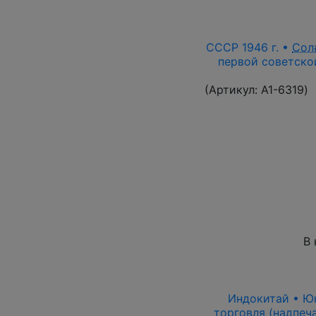
СССР 1946 г. •
Сол
первой советской
(Артикул:
A1-6319
)
В 
Индокитай • Юнь
торговля (надпеч