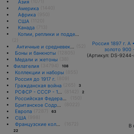
(1071)
Азия
(1440)
Америка
(950)
Африка
(1120)
США
(713)
Канада
Копии, реплики и подделки
(2)
Россия 1897 г. А 
(52)
Античные и средневековые государства
золото 900 
(12805)
Боны и банкноты
(Артикул:
DS-9244-
(38)
Медали и жетоны
(34794)
Филателия
108
(855)
Коллекции и наборы
(809)
Россия до 1917 г.
(265)
Гражданская война
3
(8142)
РСФСР - СССР - 1918 - 1991
2
(150)
Российская Федерация(1992 г.-н.д.)
(8022)
Британское Содружество
(7287)
Европа
63
(998)
США
(1672)
Французские колонии и территории
В 
22