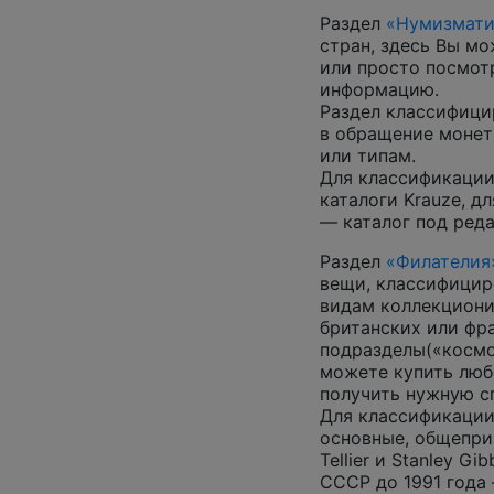
Раздел
«Нумизмати
стран, здесь Вы м
или просто посмот
информацию.
Раздел классифици
в обращение монеты
или типам.
Для классификации
каталоги Krauze, д
— каталог под ред
Раздел
«Филателия
вещи, классифицир
видам коллекциони
британских или фр
подразделы(«космос
можете купить люб
получить нужную 
Для классификации
основные, общепризн
Tellier и Stanley G
СССР до 1991 года 