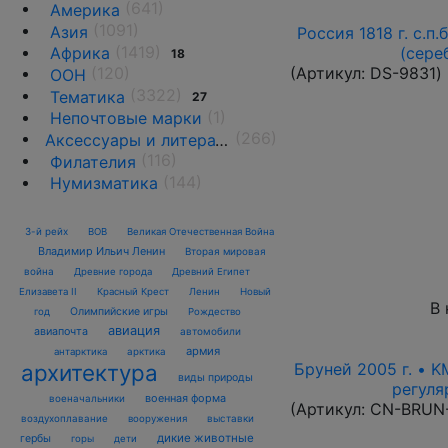
(641)
Америка
(1091)
Азия
Россия 1818 г. с.п.
(1419)
(сере
Африка
18
(Артикул:
DS-9831
)
(120)
ООН
(3322)
Тематика
27
(1)
Непочтовые марки
(266)
Аксессуары и литература
(116)
Филателия
(144)
Нумизматика
3-й рейх
ВОВ
Великая Отечественная Война
Владимир Ильич Ленин
Вторая мировая
война
Древние города
Древний Египет
Елизавета II
Красный Крест
Ленин
Новый
В 
Олимпийские игры
год
Рождество
авиация
авиапочта
автомобили
армия
антарктика
арктика
Бруней 2005 г. • K
архитектура
виды природы
регуля
военная форма
военачальники
(Артикул:
CN-BRUN
воздухоплавание
выставки
вооружения
дикие животные
гербы
горы
дети