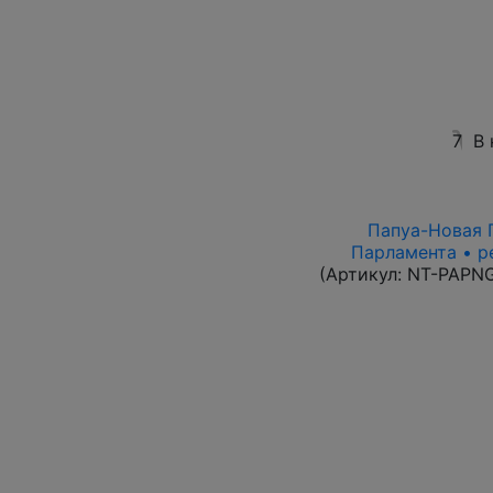
7
В 
Папуа-Новая Г
Парламента • р
(Артикул:
NT-PAPN