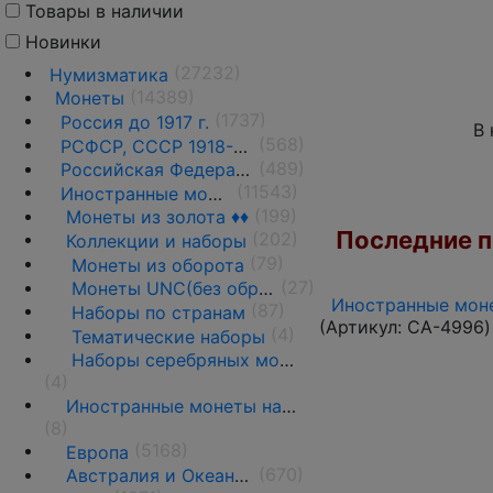
Товары в наличии
Новинки
(27232)
Нумизматика
(14389)
Монеты
(1737)
Россия до 1917 г.
В 
(568)
РСФСР, СССР 1918-1991 гг.
(489)
Российская Федерация 1991 г.- н.д.
(11543)
Иностранные монеты
(199)
Монеты из золота ♦♦
Последние по
(202)
Коллекции и наборы
(79)
Монеты из оборота
(27)
Монеты UNC(без обращения)
Иностранные моне
(87)
Наборы по странам
(Артикул:
CA-4996
)
(4)
Тематические наборы
Наборы серебряных монет
(4)
Иностранные монеты на вес
(8)
(5168)
Европа
(670)
Австралия и Океания