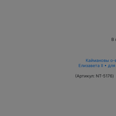
В 
Каймановы о-ва
Елизавета II • дл
(Артикул:
NT-5176
)