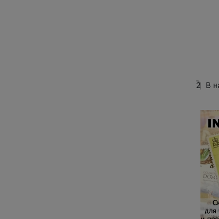
2
В н