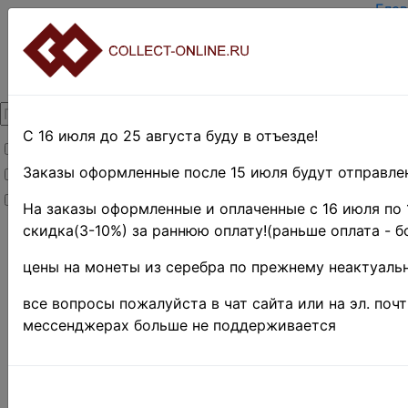
Глав
Зар
Вход
О п
Кон
Дост
Опл
С 16 июля до 25 августа буду в отъезде!
Товары со скидкой
Оцен
Тер
Заказы оформленные после 15 июля будут отправлен
Товары в наличии
Поис
Новинки
Пре
На заказы оформленные и оплаченные с 16 июля по 
скидка(3-10%) за раннюю оплату!(раньше оплата - б
Главная
»
Филателия
цены на монеты из серебра по прежнему неактуальн
»
Европа
»
Австрия
»
все вопросы пожалуйста в чат сайта или на эл. поч
Газетные
мессенджерах больше не поддерживается
марки
Австрия
PR5-6 • 