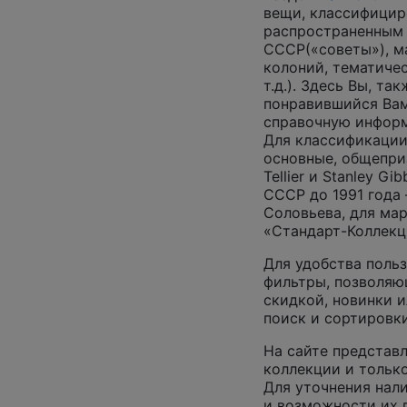
вещи, классифицир
распространенным
СССР(«советы»), м
колоний, тематиче
т.д.). Здесь Вы, т
понравившийся Вам
справочную инфор
Для классификации
основные, общепризн
Tellier и Stanley G
СССР до 1991 года 
Соловьева, для ма
«Стандарт-Коллекц
Для удобства поль
фильтры, позволяю
скидкой, новинки и
поиск и сортировк
На сайте представл
коллекции и только
Для уточнения нал
и возможности их 