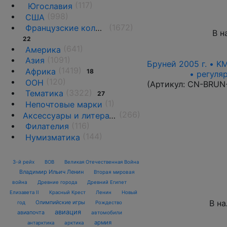
(117)
Югославия
(998)
США
(1672)
Французские колонии и территории
В н
22
(641)
Америка
(1091)
Азия
Бруней 2005 г. • K
(1419)
Африка
18
• регуля
(120)
ООН
(Артикул:
CN-BRUN
(3322)
Тематика
27
(1)
Непочтовые марки
(266)
Аксессуары и литература
(116)
Филателия
(144)
Нумизматика
3-й рейх
ВОВ
Великая Отечественная Война
Владимир Ильич Ленин
Вторая мировая
война
Древние города
Древний Египет
Елизавета II
Красный Крест
Ленин
Новый
В н
Олимпийские игры
год
Рождество
авиация
авиапочта
автомобили
армия
антарктика
арктика