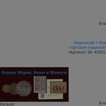
В н
Индокитай • Юньн
торговля (надпечат
(Артикул:
SA-4262
)
В н
Каталог