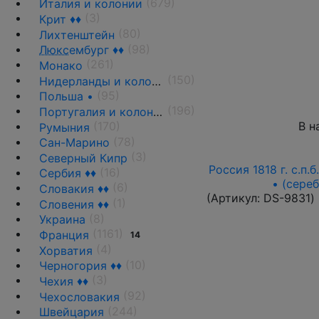
(679)
Италия и колонии
(3)
Крит ♦♦
(80)
Лихтенштейн
(98)
Люкс
ембург ♦♦
(261)
Монако
(150)
Нидерланды и колонии
(95)
Польша •
(196)
Португалия и колонии
В н
(170)
Румыния
(78)
Сан-Марино
(3)
Северный Кипр
Россия 1818 г. с.п.
(16)
Сербия ♦♦
• (сере
(6)
Словакия ♦♦
(Артикул:
DS-9831
)
(1)
Словения ♦♦
(8)
Украина
(1161)
Франция
14
(4)
Хорватия
(10)
Черногория ♦♦
(3)
Чехия ♦♦
(92)
Чехословакия
(244)
Швейцария