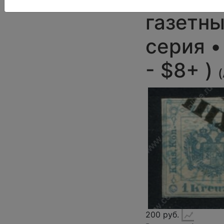
газетны
серия •
- $8+ )
(
200 руб.