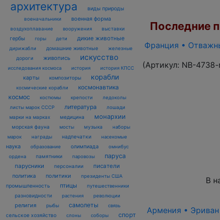
архитектура
виды природы
военная форма
военачальники
Последние по
воздухоплавание
выставки
вооружения
дикие животные
гербы
горы
дети
Франция • Отважны
домашние животные
железные
дирижабли
искусство
живопись
дороги
(Артикул:
NB-4738-
исследования космоса
история
история КПСС
корабли
карты
композиторы
космонавтика
космические корабли
космос
костюмы
крепости
ледоколы
литература
лошади
листы марок СССР
монархии
марки на марках
медицина
морская фауна
музыка
мосты
наборы
награды
надпечатки
марок
насекомые
наука
олимпиада
образование
омнибус
паруса
памятники
ордена
паровозы
парусники
писатели
персоналии
политика
политики
президенты США
В н
птицы
промышленность
путешественники
разновидности
растения
революции
самолеты
религия
рыбы
связь
Армения • Эриван 1
спорт
сельское хозяйство
слоны
соборы