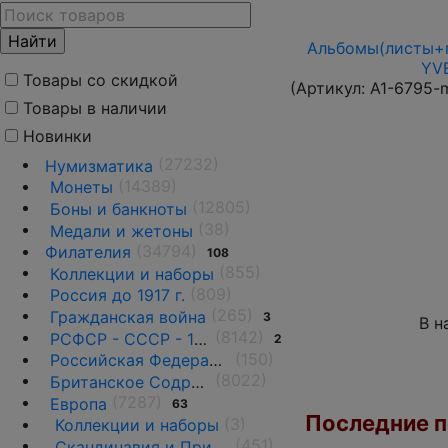
Альбомы(листы+п
YVE
Товары со скидкой
(Артикул:
A1-6795-
Товары в наличии
Новинки
(27232)
Нумизматика
(14389)
Монеты
(12805)
Боны и банкноты
(38)
Медали и жетоны
(34794)
Филателия
108
(855)
Коллекции и наборы
(809)
Россия до 1917 г.
(265)
Гражданская война
3
В н
(8142)
РСФСР - СССР - 1918 - 1991
2
(150)
Российская Федерация(1992 г.-н.д.)
(8022)
Британское Содружество
(7287)
Европа
63
Последние по
(3)
Коллекции и наборы
(451)
Скандинавия и Прибалтика