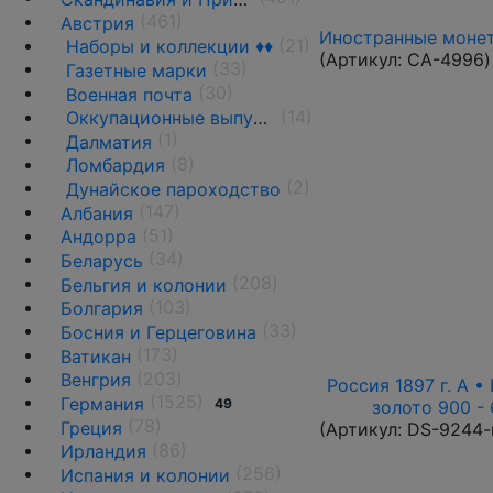
(461)
Австрия
Иностранные монет
(21)
Наборы и коллекции ♦♦
(Артикул:
CA-4996
)
(33)
Газетные марки
(30)
Военная почта
(14)
Оккупационные выпуски
(1)
Далматия
(8)
Ломбардия
(2)
Дунайское пароходство
(147)
Албания
(51)
Андорра
(34)
Беларусь
(208)
Бельгия и колонии
(103)
Болгария
(33)
Босния и Герцеговина
(173)
Ватикан
(203)
Венгрия
Россия 1897 г. А • 
(1525)
Германия
49
золото 900 - 
(78)
Греция
(Артикул:
DS-9244-
(86)
Ирландия
(256)
Испания и колонии