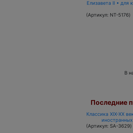
Елизавета II • для
(Артикул:
NT-5176
)
В н
Последние по
Классика XIX-XX ве
иностранных
(Артикул:
SA-3629
)