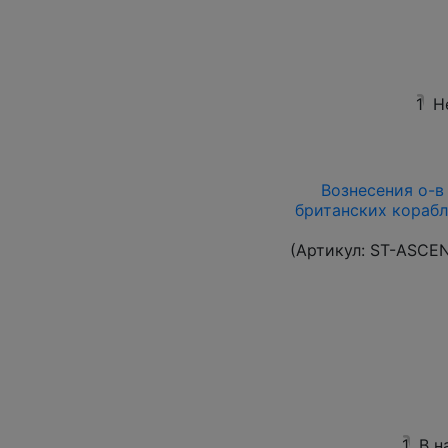
1
Н
Вознесения о-в 1
британских корабл
(Артикул:
ST-ASCE
1
В н