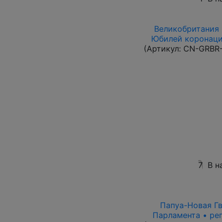
Великобритания 1
Юбилей коронации
(Артикул:
CN-GRBR-
7
В н
Папуа-Новая Гви
Парламента • ре