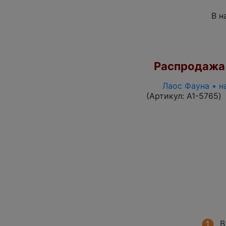
В н
Распродажа
Лаос Фауна • н
(Артикул:
A1-5765
)
В