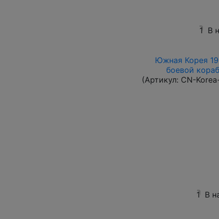
1
В 
Южная Корея 196
боевой корабл
(Артикул:
CN-Korea
1
В н