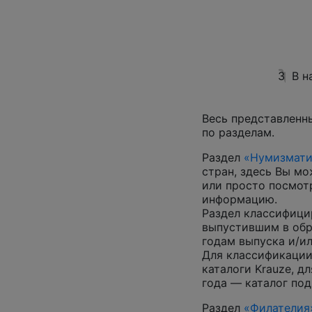
3
В н
Весь представленн
по разделам.
Раздел
«Нумизмати
стран, здесь Вы м
или просто посмот
информацию.
Раздел классифици
выпустившим в обр
годам выпуска и/ил
Для классификации
каталоги Krauze, д
года — каталог под
Раздел
«Филателия