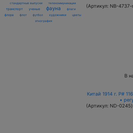
стандартные выпуски
телекоммуникации
(Артикул:
NB-4737-
фауна
транспорт
ученые
флаги
флора
флот
футбол
художники
цветы
этнография
В н
Китай 1914 г. P# 1
• рег
(Артикул:
ND-0245
)