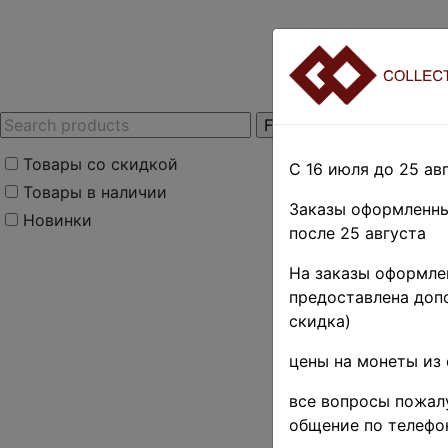
Товары со скидкой
С 16 июля до 25 авг
Товары в наличии
Заказы оформленны
Новинки
после 25 августа
Новост
На заказы оформлен
предоставлена допо
Продажа 
скидка)
цены на монеты из 
01.01.2026 16:48:14
Всех с Новым, 2026
все вопросы пожалу
с 1 января, времен
общение по телефо
магазине), приоста