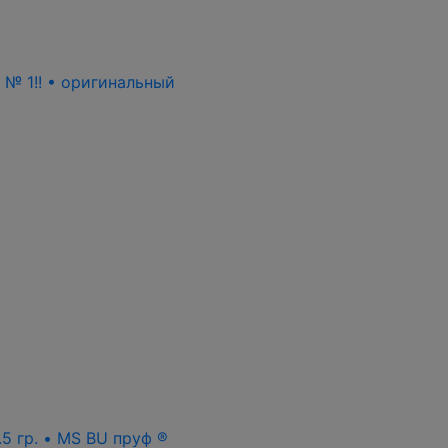
ь № 1!! • оригинальный
.5 гр. • MS BU пруф ®