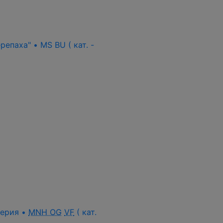
епаха" • MS BU ( кат. -
 серия •
MNH OG
VF
( кат.