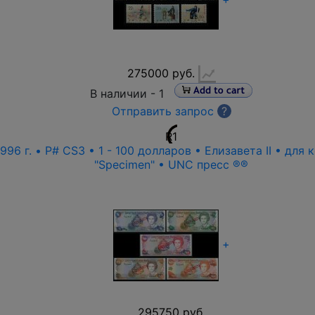
275000 руб.
В наличии -
1
Отправить запрос
?
R1
96 г. • P# CS3 • 1 - 100 долларов • Елизавета II • для
"Specimen" • UNC пресс ®®
+
295750 руб.