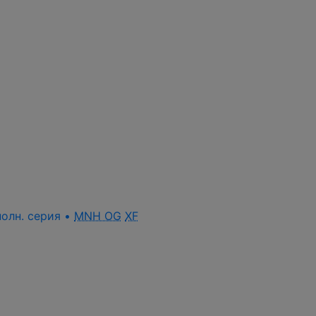
полн. серия •
MNH OG
XF