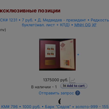
ксклюзивные позиции
 СК# 1231 • 7 руб. • Д. Медведев - президент • Редкост
буклет(мал. лист + КПД) •
MNH OG
XF
inv
)
+
1375000 руб.
В наличии -
1
Отправить запрос
?
R
• KM# 796 • 1000 руб. • Барк "Седов" • золото-999 - 155