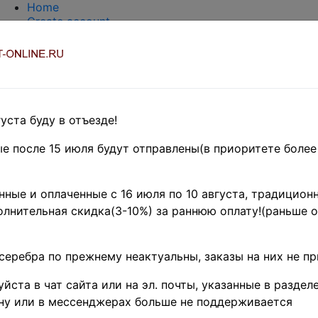
Home
Create account
Login
About Collect-Online
Contacts
DELIVERY
Payment
Оценка и покупка
уста буду в отъезде!
TERMS AND WORDS REDUCTIONS
EASY SEARCH
е после 15 июля будут отправлены(в приоритете более
Предварительные заказы!
и
ные и оплаченные с 16 июля по 10 августа, традиционн
лнительная скидка(3-10%) за раннюю оплату!(раньше о
монет из серебра!
серебра по прежнему неактуальны, заказы на них не п
 годом! здоровья, удачи и процветания!
йста в чат сайта или на эл. почты, указанные в разделе
но(до стабилизации цен на рынке драгметаллов и корр
ну или в мессенджерах больше не поддерживается
новлена продажа монет из серебра!