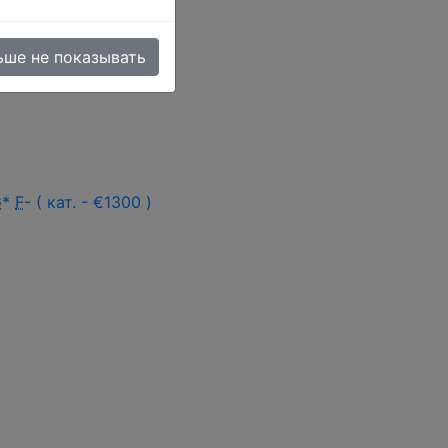
а! по эл. почте
ьше не показывать
G
*
F
- ( кат. - €1300 )