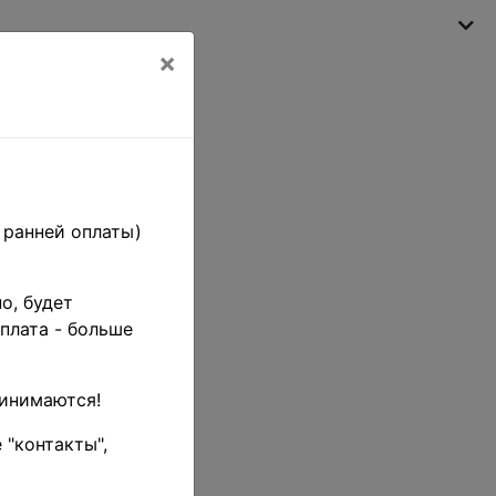
×
My shopping cart
(empty)
 ранней оплаты)
о, будет
плата - больше
ринимаются!
 "контакты",
ектировки цен в