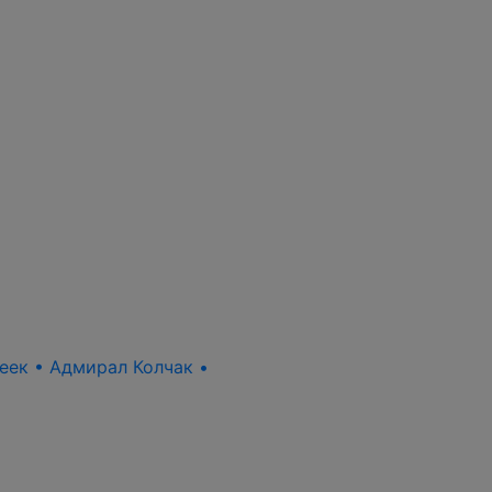
пеек • Адмирал Колчак •