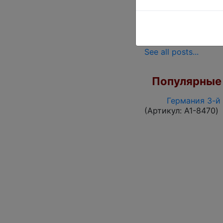
пожалуйста уточняй
nikitosiiii@gmail.co
See all posts...
Популярные 
Германия 3-й 
(Артикул:
A1-8470
)