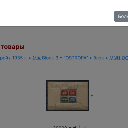
те возможнось заказа и цены перед оформлением заказ
m
Бол
товары
рейх 1935 г. •
Mi#
Block 3 • "OSTROPA" • блок •
MNH O
+
30000 руб.