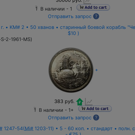
1
В наличии -
1
Отправить запрос
?
г. • KM# 2 • 50 хванов • старинный боевой корабль "Чер
$10 )
-S-2-1961-MS
)
+
383 руб.
1
В наличии -
1+
Отправить запрос
?
#
1247-54(
Mi#
1203-11) • 5 - 60 коп. • стандарт • полн.
- €75 )