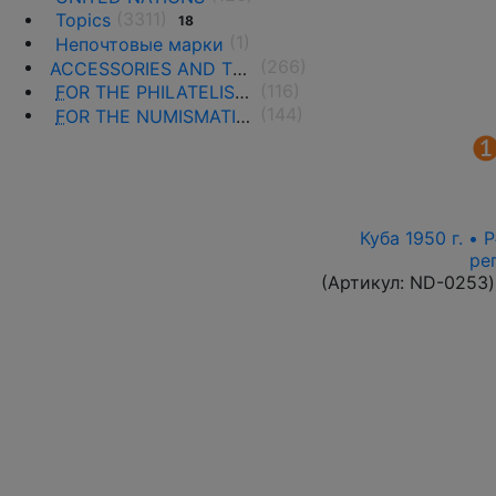
(3311)
Topics
18
(1)
Непочтовые марки
(266)
ACCESSORIES AND THE LITERATURE
(116)
F
OR THE PHILATELISTS
(144)
F
OR THE NUMISMATISTS
Куба 1950 г. •
ре
(Артикул:
ND-0253
)