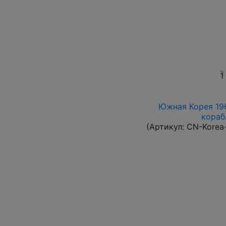
1
Южная Корея 196
корабл
(Артикул:
CN-Korea