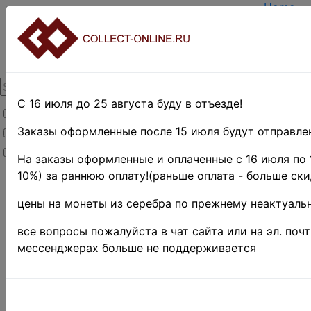
Home
Create a
Login
About Co
Contact
DELIVER
Payment
С 16 июля до 25 августа буду в отъезде!
Товары со скидкой
Оценка 
TERMS 
Заказы оформленные после 15 июля будут отправлен
Товары в наличии
EASY S
Новинки
Предвар
На заказы оформленные и оплаченные с 16 июля по 
10%) за раннюю оплату!(раньше оплата - больше ски
Home
»
Stamps
»
THE BRITISH
цены на монеты из серебра по прежнему неактуальн
COMMONWEALTH
»
Австралия
»
все вопросы пожалуйста в чат сайта или на эл. поч
Коллекции и
мессенджерах больше не поддерживается
наборы
Австрал
разных,