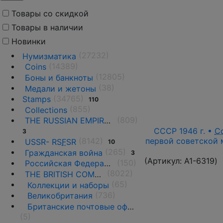
Товары со скидкой
Товары в наличии
Новинки
(27232)
Нумизматика
(14389)
Coins
(12805)
Боны и банкноты
(38)
Медали и жетоны
(34765)
Stamps
110
(855)
Collections
(809)
THE RUSSIAN EMPIRE UNTIL 1917.
СССР 1946 г. •
С
3
первой советской м
(8142)
USSR- RS
F
SR
10
(265)
Гражданская война
3
(Артикул:
A1-6319
)
(150)
Российская Федерация(1992 г.-н.д.)
(8022)
THE BRITISH COMMONWEALTH
(65)
Коллекции и наборы
(736)
Великобритания
Британские почтовые офисы за рубежом ♦♦
(5)