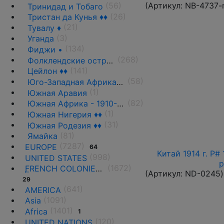
(56)
(Артикул:
NB-4737-
Тринидад и Тобаго
(26)
Тристан да Кунья ♦♦
(21)
Тувалу ♦
(3)
Уганда
(134)
Фиджи •
(268)
Фолклендские острова ♦♦
(141)
Цейлон ♦♦
(58)
Юго-Западная Африка ♦♦
(1)
Южная Аравия
(82)
Южная Африка - 1910-1961 гг.
(1)
Южная Нигерия ♦♦
(31)
Южная Родезия ♦♦
(81)
Ямайка
(7287)
EUROPE
64
Китай 1914 г. P#
(998)
UNITED STATES
р
(1672)
F
RENCH COLONIES AND THE TERRITORIES
(Артикул:
ND-0245
)
29
(641)
AMERICA
(1091)
Asia
(1401)
Africa
1
(120)
UNITED NATIONS