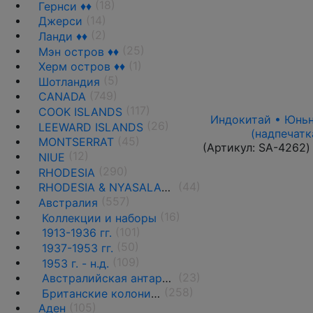
(18)
Гернси ♦♦
(14)
Джерси
(2)
Ланди ♦♦
(25)
Мэн остров ♦♦
(1)
Херм остров ♦♦
(5)
Шотландия
(749)
CANADA
(117)
COOK ISLANDS
Индокитай • Юньнан
(26)
LEEWARD ISLANDS
(надпечатк
(45)
MONTSERRAT
(Артикул:
SA-4262
)
(12)
NIUE
(290)
RHODESIA
(44)
RHODESIA & NYASALAND
(557)
Австралия
(16)
Коллекции и наборы
(101)
1913-1936 гг.
(50)
1937-1953 гг.
(109)
1953 г. - н.д.
(23)
Австралийская антарктическая территория ♦♦
(258)
Британские колонии в Австралии
(105)
Аден