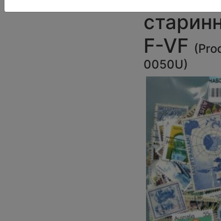
старинн
F-VF
(
Pro
0050U
)