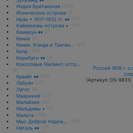
(158)
Индия Британская
(1)
Ионические острова
(10)
Ирак • 1917-1932 гг. ♦♦
(137)
Каймановы острова •
(7)
Камерун ♦♦
(2)
Кения
(40)
Кения, Уганда и Танганьика
(113)
Кипр
(2)
Кирибати ♦♦
Кокосовые (Килинг) острова ♦♦
Россия 1818 г. с.
(4)
(се
(34)
Кувейт ♦♦
(Артикул:
DS-9831
)
(26)
Лабуан
(0)
Лагос
(33)
Маврикий
(83)
Малайзия
(3)
Мальдивы •
(159)
Мальта
(114)
Мыс Доброй Надежды ♦♦
(17)
Наталь ♦♦