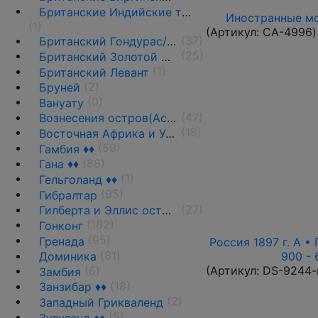
Британские Индийские территории
Иностранные мо
(1)
(Артикул:
CA-4996
)
(37)
Британский Гондурас/Белиз
(25)
Британский Золотой Берег(Голд-Кост) ♦♦
(1)
Британский Левант
(2)
Бруней
(0)
Вануату
(47)
Вознесения остров(Асенсьон)
(18)
Восточная Африка и Уганда ♦♦
(59)
Гамбия ♦♦
(88)
Гана ♦♦
(1)
Гельголанд ♦♦
(95)
Гибралтар
(27)
Гилберта и Эллис острова ♦♦
(182)
Гонконг
(95)
Гренада
Россия 1897 г. А • 
(81)
900 - 
Доминика
(Артикул:
DS-9244-
(6)
Замбия
(18)
Занзибар ♦♦
(2)
Западный Грикваленд
(5)
Зулуленд ♦♦