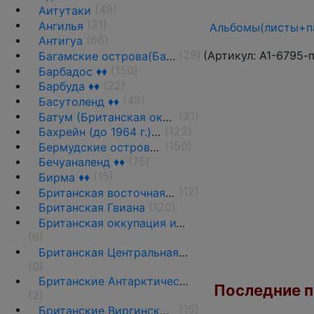
(49)
Аитутаки
(21)
Ангилья
Альбомы(листы+па
(66)
Антигуа
(29)
(Артикул:
A1-6795-
Багамские острова(Багамы)
(150)
Барбадос ♦♦
(22)
Барбуда ♦♦
(49)
Басутоленд ♦♦
(31)
Батум (Британская оккупация)
(122)
Бахрейн (до 1964 г.) ♦♦
(150)
Бермудские острова(Бермуды) ♦♦
(75)
Бечуаналенд ♦♦
(15)
Бирма ♦♦
(12)
Британская восточная Африка ♦♦
(120)
Британская Гвиана
Британская оккупация итальянских колоний
(6)
Британская Центральная Африка
(0)
Британские Антарктические территории •
Последние по
(2)
(15)
Британские Виргинские о-ва ♦♦