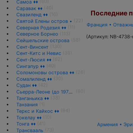
(60)
Самоа ♦♦
(40)
Саравак ♦♦
Последние по
(16)
Свазиленд ♦♦
(22)
Святой Елены остров •
Франция • Отважные
(11)
Северная Родезия ♦♦
(113)
Северное Борнео
(Артикул:
NB-4738-
(58)
Сейшельские острова
(130)
Сент-Винсент
(38)
Сент-Китс и Невис
(62)
Сент-Люсия ♦♦
(40)
Сингапур ♦♦
(26)
Соломоновы острова ♦♦
(30)
Сомалиленд ♦♦
(42)
Судан ♦♦
(80)
Сьерра-Леоне (до 1970 г.) ♦♦
(38)
Танганьика ♦♦
(1)
Танзания
(94)
Теркс и Кайкос ♦♦
(10)
Токелау ♦♦
(41)
Тонга ♦♦
Армения • Эрив
(73)
Трансвааль