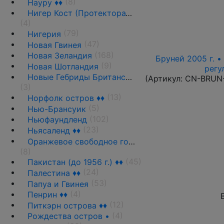
(8)
Науру ♦♦
Нигер Кост (Протекторат побережья Нигера) ♦♦
(4)
(79)
Нигерия
(47)
Новая Гвинея
(168)
Новая Зеландия
Бруней 2005 г. •
(9)
Новая Шотландия
регу
Новые Гебриды Британские
(Артикул:
CN-BRUN
(3)
(13)
Норфолк остров ♦♦
(5)
Нью-Брансуик
(102)
Ньюфаундленд
(23)
Ньясаленд ♦♦
Оранжевое свободное государство
(8)
(45)
Пакистан (до 1956 г.) ♦♦
(24)
Палестина ♦♦
(53)
Папуа и Гвинея
(4)
Пенрин ♦♦
(12)
Питкэрн острова ♦♦
(4)
Рождества остров •