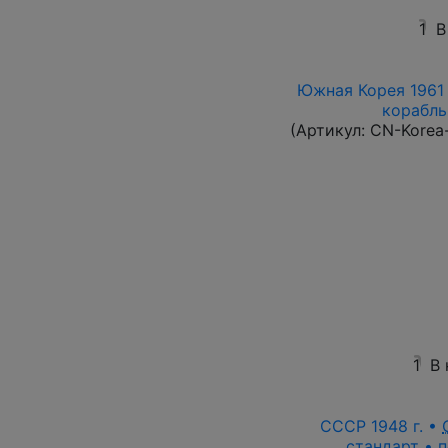
1
В
Южная Корея 1961 
корабль 
(Артикул:
CN-Korea
1
В
СССР 1948 г. •
стандарт • п