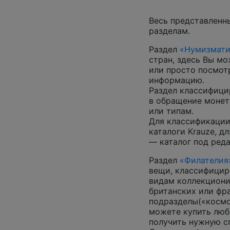
Весь представленн
разделам.
Раздел
«Нумизмати
стран, здесь Вы м
или просто посмот
информацию.
Раздел классифици
в обращение монеты
или типам.
Для классификации
каталоги Krauze, д
— каталог под ред
Раздел
«Филателия
вещи, классифицир
видам коллекциони
британских или фр
подразделы(«космос
можете купить люб
получить нужную 