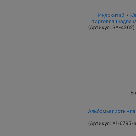
Индокитай • Юнь
торговля (надпеч
(Артикул:
SA-4262
)
В 
Альбомы(листы+пап
(Артикул:
A1-6795-