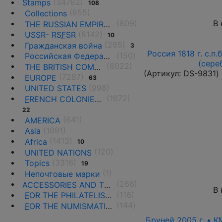
(34782)
Stamps
108
(855)
Collections
(809)
В 
THE RUSSIAN EMPIRE UNTIL 1917.
(8142)
USSR- RS
F
SR
10
(265)
Гражданская война
3
Россия 1818 г. с.п.
(150)
Российская Федерация(1992 г.-н.д.)
(сере
(8022)
THE BRITISH COMMONWEALTH
(Артикул:
DS-9831
)
(7287)
EUROPE
63
(998)
UNITED STATES
(1672)
F
RENCH COLONIES AND THE TERRITORIES
22
(641)
AMERICA
(1091)
Asia
(1413)
Africa
10
(120)
UNITED NATIONS
(3316)
Topics
19
(1)
Непочтовые марки
(266)
ACCESSORIES AND THE LITERATURE
В 
(116)
F
OR THE PHILATELISTS
(144)
F
OR THE NUMISMATISTS
Бруней 2005 г. • K