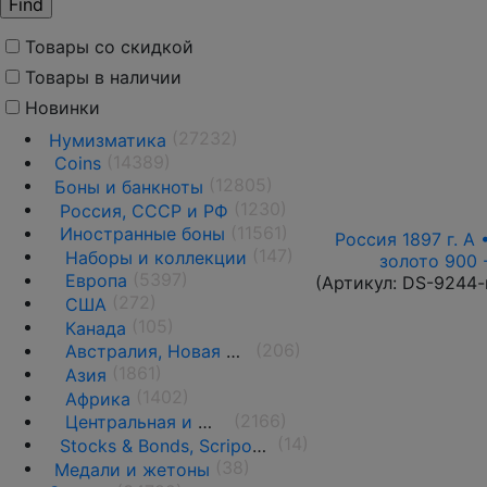
Товары со скидкой
Товары в наличии
Новинки
(27232)
Нумизматика
(14389)
Coins
(12805)
Боны и банкноты
(1230)
Россия, СССР и РФ
(11561)
Иностранные боны
Россия 1897 г. А 
(147)
Наборы и коллекции
золото 900 
(5397)
Европа
(Артикул:
DS-9244-
(272)
США
(105)
Канада
(206)
Австралия, Новая Зеландия и Океания
(1861)
Азия
(1402)
Африка
(2166)
Центральная и Южная Америка
(14)
Stocks & Bonds, Scripophily
(38)
Медали и жетоны