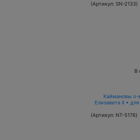
(Артикул:
SN-2133
)
В 
Каймановы о-ва
Елизавета II • дл
(Артикул:
NT-5176
)