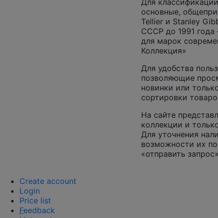
Для классификации
основные, общепризн
Tellier и Stanley G
СССР до 1991 года 
для марок совреме
Коллекция»
Для удобства польз
позволяющие просм
новинки или только
сортировки товаро
На сайте представл
коллекции и только
Для уточнения нал
возможности их по
«отправить запрос»
Create account
Login
Price list
F
eedback