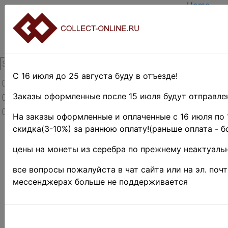
Home
Create ac
Login
About Coll
Contacts
DELIVERY
Payment
С 16 июля до 25 августа буду в отъезде!
Товары со скидкой
Оценка и 
TERMS A
Заказы оформленные после 15 июля будут отправлен
Товары в наличии
EASY SE
Новинки
Предвари
На заказы оформленные и оплаченные с 16 июля по 
скидка(3-10%) за раннюю оплату!(раньше оплата - б
Home
»
Нумизматика
цены на монеты из серебра по прежнему неактуальн
»
Боны и
банкноты
»
все вопросы пожалуйста в чат сайта или на эл. поч
Иностранные
мессенджерах больше не поддерживается
боны
De La R
тестова