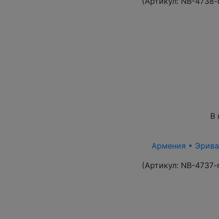
(Артикул:
NB-4738-
В 
Армения • Эриван
(Артикул:
NB-4737-