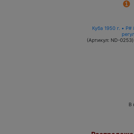
Куба 1950 г. • P
регу
(Артикул:
ND-0253
)
В 