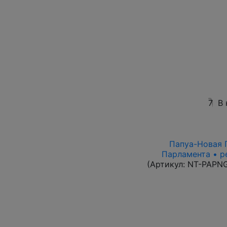
7
В 
Папуа-Новая Г
Парламента • р
(Артикул:
NT-PAPN