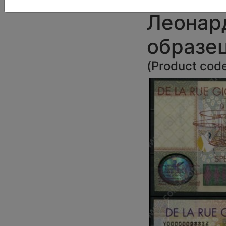
Леонард
образе
(
Product cod