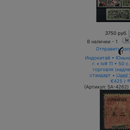
3750 руб.
В наличии -
1
Отправить зап
R1
Индокитай • Юньна
г. • Iv# 11 • 50 c
торговля (надпе
стандарт •
Used
€425 ) 
(Артикул:
SA-4262
)