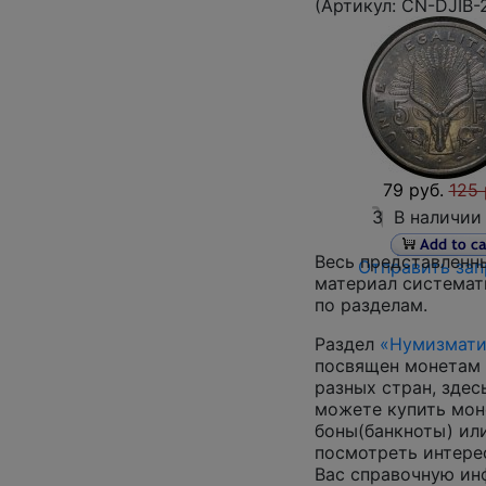
(Артикул:
CN-DJIB-
79 руб.
125 
3
В наличии
Весь представленн
Отправить зап
материал системат
по разделам.
Раздел
«Нумизмати
посвящен монетам 
разных стран, здес
можете купить мон
боны(банкноты) ил
посмотреть интер
Вас справочную и