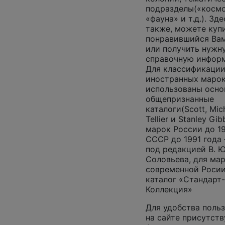
подразделы(«космо
«фауна» и т.д.). Зде
также, можете куп
понравившийся Ва
или получить нужн
справочную инфор
Для классификаци
иностранных маро
использованы осно
общепризнанные
каталоги(Scott, Mich
Tellier и Stanley Gib
марок России до 19
СССР до 1991 года
под редакцией В. Ю
Соловьева, для ма
современной Роси
каталог «Стандарт-
Коллекция»
Для удобства поль
на сайте присутст