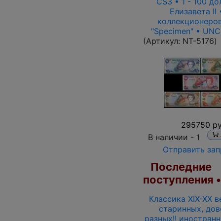
CS3 • 1 - 100 до
Елизавета II 
коллекционеров
"Specimen" • UNC
(Артикул:
NT-5176
)
295750 ру
В наличии -
1
Отправить зап
Последние
поступления 
Классика XIX-XX в
старинных, дов
разных!! иностран