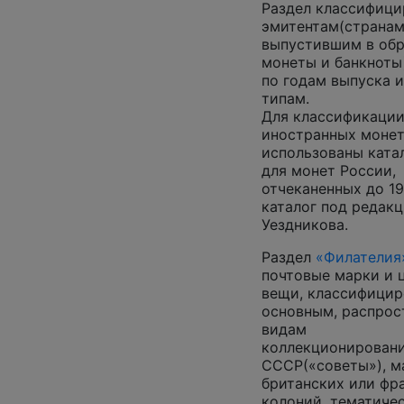
Раздел классифици
эмитентам(страна
выпустившим в об
монеты и банкноты
по годам выпуска и
типам.
Для классификаци
иностранных монет
использованы катал
для монет России,
отчеканенных до 19
каталог под редак
Уездникова.
Раздел
«Филателия
почтовые марки и 
вещи, классифицир
основным, распро
видам
коллекционирован
СССР(«советы»), м
британских или фр
колоний, тематиче