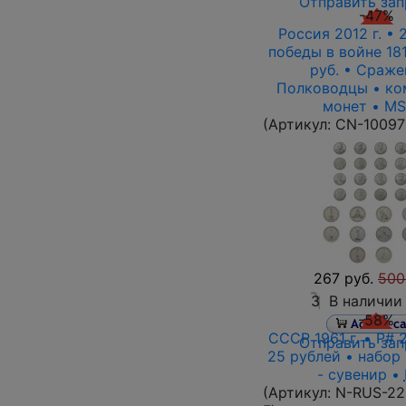
Отправить зап
-47%
Россия 2012 г. •
победы в войне 1812
руб. • Сраже
Полководцы • ко
монет • MS
(Артикул:
CN-10097
267 руб.
500
3
В наличии
-58%
СССР 1961 г. • P# 2
Отправить зап
25 рублей • набор 
- сувенир •
(Артикул:
N-RUS-22