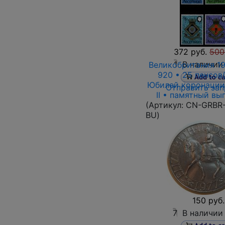
372 руб.
500
1
В наличии
Великобритания 19
920 • 25 пенсов
Юбилей коронации
Отправить зап
II • памятный вы
(Артикул:
CN-GRBR-
BU
)
150 руб.
7
В наличии