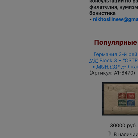
консультации по р
филателия, нумизм
бонистика
-
nikitosiiinew@gma
Популярные 
Германия 3-й рейх
Mi#
Block 3 • "OSTR
•
MNH OG
*
F
- ( ка
(Артикул:
A1-8470
)
30000 руб.
1
В наличи