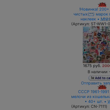
-17%
!Новинка! 200+
чистых(
**
) марок 
наклеек •
MNH
(Артикул:
ST-WW1-
1675 руб.
200
В наличии 
Отправить зап
-25%
СССР 1961-1991 г
мелочи из кошелька
• 40+ шт. •
(Артикул:
СN-7111
)