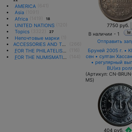
(641)
AMERICA
(1091)
Asia
(1419)
Africa
18
(120)
UNITED NATIONS
7750 руб.
(3322)
Topics
27
В наличии -
1
(1)
Непочтовые марки
Отправить зап
(266)
ACCESSORIES AND THE LITERATURE
(116)
Бруней 2005 г. • 
F
OR THE PHILATELISTS
сен • султан Хасса
(144)
F
OR THE NUMISMATISTS
• регулярный вы
BU(из рол
(Артикул:
CN-BRUN-
MS
)
404 руб.