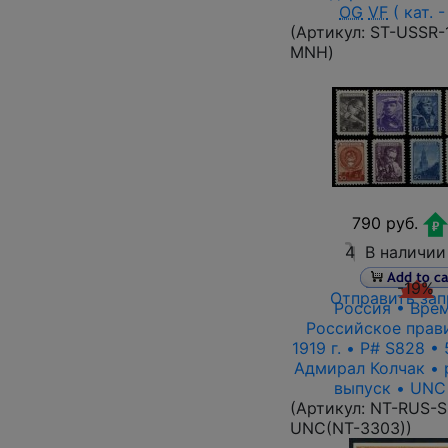
OG
VF
( кат. -
(Артикул:
ST-USSR-
MNH
)
790 руб.
4
В наличии
-19%
Отправить зап
Россия • Вре
Российское прав
1919 г. • P# S828 •
Адмирал Колчак • 
выпуск • UNC
(Артикул:
NT-RUS-S
UNC(NT-3303)
)