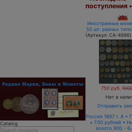
поступления 
-25%
Иностранные моне
50 шт. разных тип
(Артикул:
CA-4996
)
750 руб.
1000
Нет в нали
Отправить зап
Россия 1897 г. А • 
• 7.50 рублей • Ни
Catalog
золото 900 - 6.