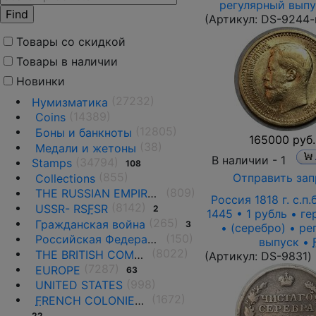
регулярный выпу
(Артикул:
DS-9244-
Товары со скидкой
Товары в наличии
Новинки
(27232)
Нумизматика
(14389)
Coins
(12805)
Боны и банкноты
165000 руб.
(38)
Медали и жетоны
В наличии -
1
(34794)
Stamps
108
(855)
Отправить зап
Collections
(809)
THE RUSSIAN EMPIRE UNTIL 1917.
Россия 1818 г. с.п.б
(8142)
USSR- RS
F
SR
2
1445 • 1 рубль • г
(265)
Гражданская война
3
• (серебро) • р
(150)
Российская Федерация(1992 г.-н.д.)
выпуск •
(8022)
THE BRITISH COMMONWEALTH
(Артикул:
DS-9831
)
(7287)
EUROPE
63
(998)
UNITED STATES
(1672)
F
RENCH COLONIES AND THE TERRITORIES
22