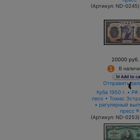
(Артикул:
ND-0245
)
20000 руб.
В налич
Отправить зап
R
Куба 1950 г. • P#
песо • Томас Эстр
• регулярный вып
пресс ®
(Артикул:
ND-0253
)