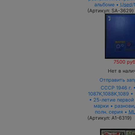
альбоме •
Used
(Артикул:
SA-3629
)
7500 руб
Нет в нали
Отправить зап
СССР 1946 г. 
1087K,1088K,1089 • 
• 25-летие первой
марки • разнови
полн. серия •
ML
(Артикул:
A1-6319
)