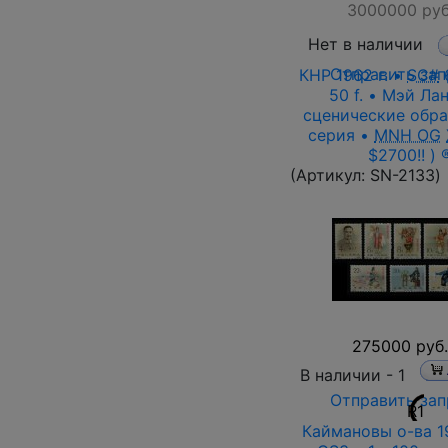
3000000 руб
Нет в наличии
Отправить зап
КНР 1962 г. •
SC#
6
50 f. • Мэй Ла
сценические обра
серия •
MNH OG
$2700!! ) 
(Артикул:
SN-2133
)
275000 руб.
В наличии -
1
Отправить зап
R1
Каймановы о-ва 19