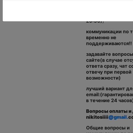
Краснопресненская
предварительной
договоренности(с 
20:30)
)
коммуникации по 
временно не
поддерживаются!!
задавайте вопросы 
сайте(в случае отс
ответа сразу, чат с
отвечу при первой
возможности)
лучший вариант дл
email:(гарантиров
в течение 24 часов
Вопросы оплаты и 
nikitosiiii
@gmail.
c
Общие вопросы и