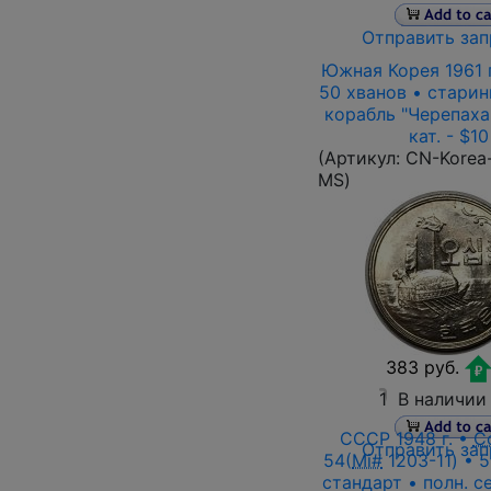
Отправить зап
Южная Корея 1961 г
50 хванов • стари
корабль "Черепаха
кат. - $10
(Артикул:
CN-Korea-
MS
)
383 руб.
1
В наличии
СССР 1948 г. •
С
Отправить зап
54(
Mi#
1203-11) • 5
стандарт • полн. с