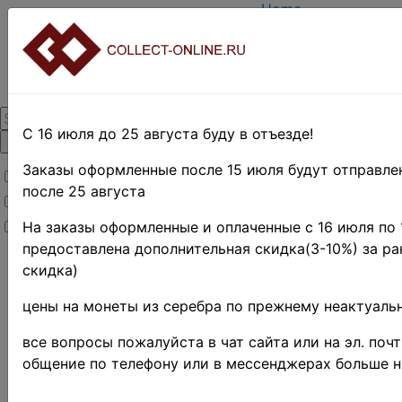
Home
Create account
Login
About Collect-Onlin
Contacts
DELIVERY
Payment
С 16 июля до 25 августа буду в отъезде!
Оценка и покупка
TERMS AND WORDS
Заказы оформленные после 15 июля будут отправле
Товары со скидкой
REDUCTIONS
после 25 августа
Товары в наличии
EASY SEARCH
Предварительные
Новинки
На заказы оформленные и оплаченные с 16 июля по 1
заказы!
предоставлена дополнительная скидка(3-10%) за ра
скидка)
с 10 сентября 2024 
заказы доставляют
цены на монеты из серебра по прежнему неактуальн
почтой или СДЭК
Для заказов от 100
все вопросы пожалуйста в чат сайта или на эл. почт
содержащих не бо
общение по телефону или в мессенджерах больше 
позиций возможен
в Москве(5 минут о