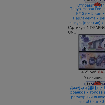
-25%
Отправить зап
Папуа-Новая Гвине
P# 29 • 5 кин •
Парламента • ре
выпуск(пластик) •
(Артикул:
NT-PAPNG
UNC
)
465 руб.
618
В наличии 
-37%
Джибути 1991 г. •
Отправить зап
франков • голова 
регулярный выпус
люкс! ( кат.- $