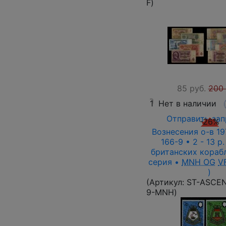
F
)
85 руб.
200 
1
Нет в наличии
Отправить зап
-26%
Вознесения о-в 197
166-9 • 2 - 13 p
британских корабл
серия •
MNH OG
V
)
(Артикул:
ST-ASCEN
9-MNH
)