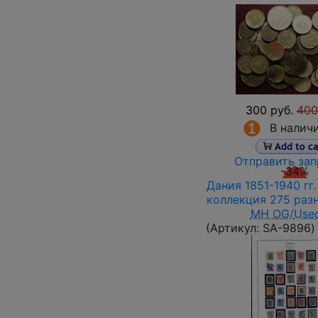
300 руб.
400
В налич
Отправить зап
-34%
Дания 1851-1940 гг
коллекция 275 раз
MH OG
/
Use
(Артикул:
SA-9896
)