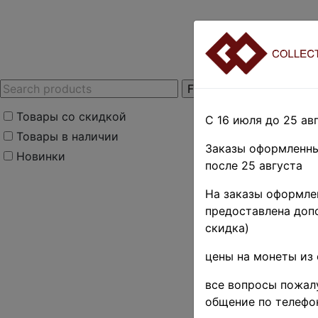
Товары со скидкой
С 16 июля до 25 авг
Товары в наличии
Заказы оформленны
Новинки
после 25 августа
Новост
На заказы оформлен
предоставлена допо
Отправка 
скидка)
цены на монеты из 
30.04.2026 12:45:25
С 1 по 12 мая отпра
все вопросы пожалу
С 13 по 26 мая(по
из единичных пози
общение по телефо