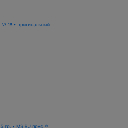
ь № 1!! • оригинальный
.5 гр. • MS BU пруф ®