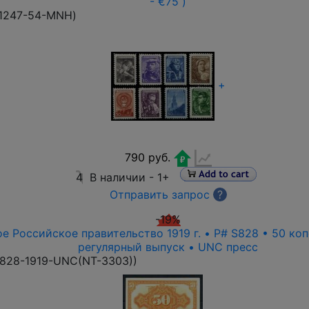
- €75 )
1247-54-MNH
)
+
790 руб.
4
В наличии -
1+
Отправить запрос
?
-19%
е Российское правительство 1919 г. • P# S828 • 50 ко
регулярный выпуск • UNC пресс
828-1919-UNC(NT-3303)
)