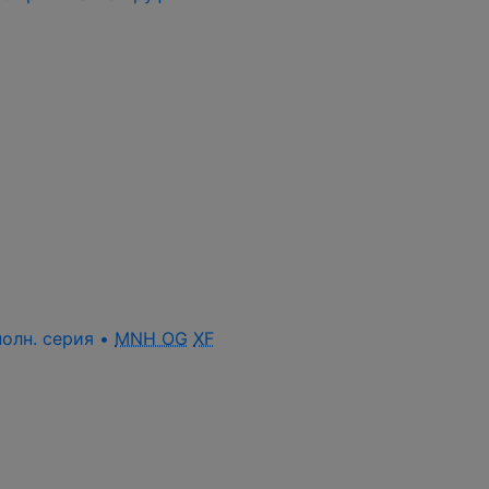
полн. серия •
MNH OG
XF