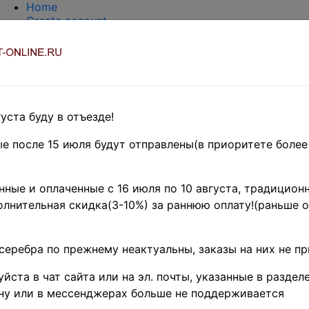
Home
Create account
Login
About Collect-Online
Contacts
DELIVERY
Payment
Оценка и покупка
уста буду в отъезде!
TERMS AND WORDS REDUCTIONS
EASY SEARCH
е после 15 июля будут отправлены(в приоритете более
Предварительные заказы!
и
ные и оплаченные с 16 июля по 10 августа, традиционн
лнительная скидка(3-10%) за раннюю оплату!(раньше о
заказов • май
серебра по прежнему неактуальны, заказы на них не п
вки никаких заказов не будет!
йста в чат сайта или на эл. почты, указанные в разделе
 предварительному согласованию) будет возможна отпр
ций(не сборных)
ну или в мессенджерах больше не поддерживается