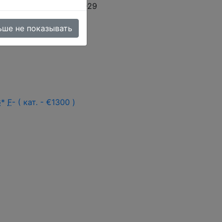
ее ранней оплаты) 27-29
едоставлена
ьше не показывать
G
*
F
- ( кат. - €1300 )