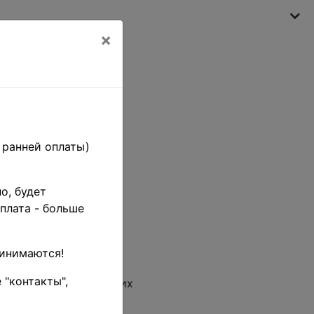
×
My shopping cart
(empty)
 ранней оплаты)
о, будет
плата - больше
ринимаются!
 "контакты",
авка заказов состоящих