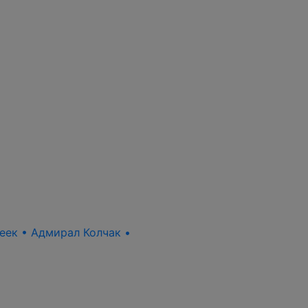
пеек • Адмирал Колчак •