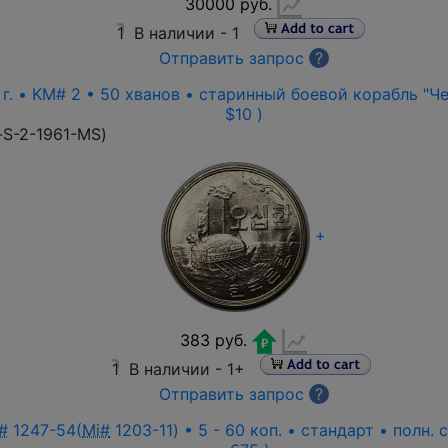
30000 руб.
1
В наличии -
1
Отправить запрос
?
г. • KM# 2 • 50 хванов • старинный боевой корабль "Чер
$10 )
-S-2-1961-MS
)
+
383 руб.
1
В наличии -
1+
Отправить запрос
?
#
1247-54(
Mi#
1203-11) • 5 - 60 коп. • стандарт • полн.