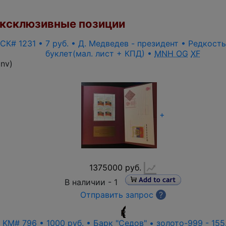
ксклюзивные позиции
 СК# 1231 • 7 руб. • Д. Медведев - президент • Редкост
буклет(мал. лист + КПД) •
MNH OG
XF
inv
)
+
1375000 руб.
В наличии -
1
Отправить запрос
?
R
• KM# 796 • 1000 руб. • Барк "Седов" • золото-999 - 155