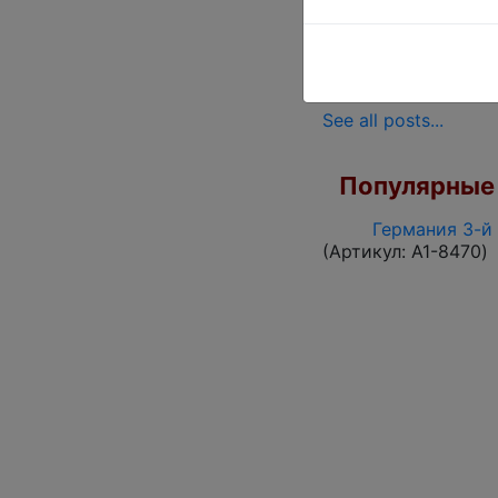
Заказы оформленны
мая. На заказы опл
дополнительная ски
See all posts...
Популярные 
Германия 3-й 
(Артикул:
A1-8470
)