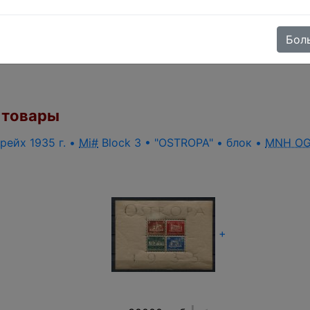
е после 29 апреля будут отправлены(в приоритете бол
аченные с 30 апреля по 17 мая, традиционно, будет пр
дка(3-10%) за раннюю оплату!
Бол
товары
рейх 1935 г. •
Mi#
Block 3 • "OSTROPA" • блок •
MNH O
+