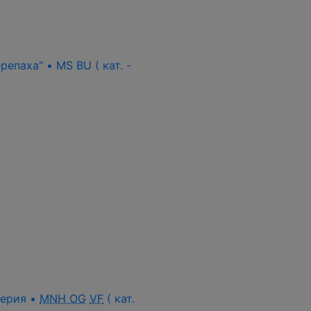
епаха" • MS BU ( кат. -
 серия •
MNH OG
VF
( кат.