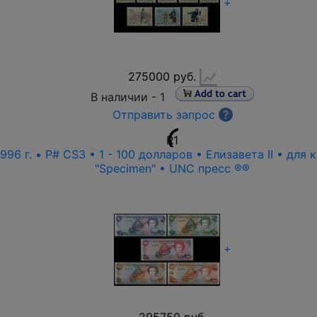
+
275000 руб.
В наличии -
1
Отправить запрос
?
R1
96 г. • P# CS3 • 1 - 100 долларов • Елизавета II • для
"Specimen" • UNC пресс ®®
+