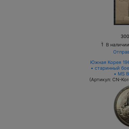
300
1
В наличи
Отправ
Южная Корея 1961
• старинный бое
• MS BU
(Артикул:
CN-Kor