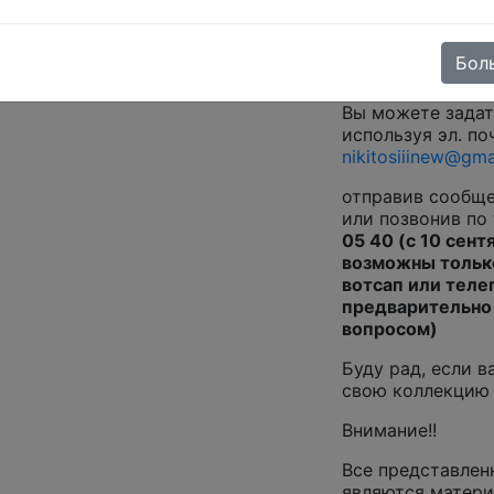
представлены ка
материалы всех 
монеты, боны, п
Бол
коллекционные 
Вы можете зада
используя эл. по
nikitosiiinew@gma
отправив сообщ
или позвонив по
05 40 (с 10 сент
возможны тольк
вотсап или теле
предварительно
вопросом)
Буду рад, если в
свою коллекцию
Внимание!!
Все представлен
являются матери