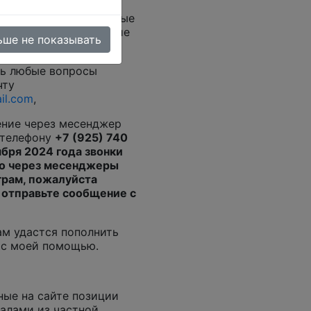
к российские
эпох, так и иностранные
очтовые марки и другие
ьше не показывать
предметы.
ть любые вопросы
чту
il.com
,
ение через месенджер
 телефону
+7 (925) 740
ября 2024 года звонки
о через месенджеры
грам, пожалуйста
 отправьте сообщение с
ам удастся пополнить
 с моей помощью.
ные на сайте позиции
алами из частной