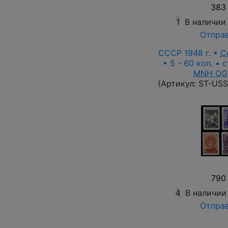
383 
1
В наличии
Отправ
СССР 1948 г. •
С
• 5 - 60 коп. • 
MNH OG
(Артикул:
ST-USS
790 
4
В наличии
Отправ