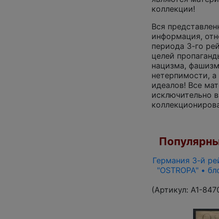
коллекции!
Вся п
редставлен
информация, отн
периода 3-го рей
целей пропаганд
нацизма, фашизм
нетерпимости, а
идеалов!
Все ма
исключительно в
коллекционирова
Популярны
Германия 3-й рей
"OSTROPA" • бл
(Артикул:
A1-847