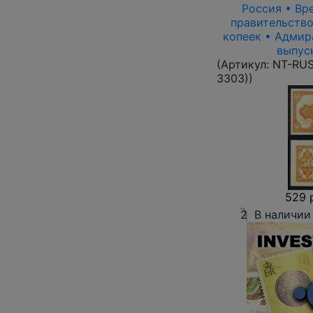
Россия • Вр
правительство 
копеек • Адмир
выпус
(Артикул:
NT-RUS
3303)
)
529 
2
В наличии
Отправ