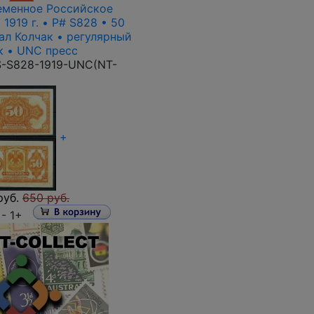
еменное Российское
1919 г. • P# S828 • 50
ал Колчак • регулярный
к • UNC пресс
-S828-1919-UNC(NT-
+
руб.
650 руб.
 -
1+
ить запрос
?