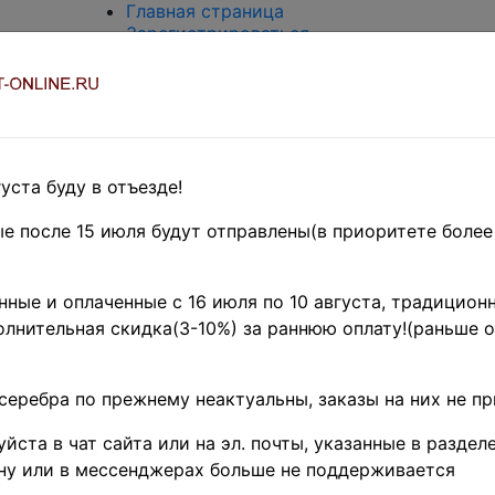
Главная страница
Зарегистрироваться
Вход с паролем
О проекте
Контакты
Доставка и возврат
Оплата
Оценка и покупка
уста буду в отъезде!
Термины и сокращения
Поиск по магазину
е после 15 июля будут отправлены(в приоритете более
Предварительные заказы!
Проек
ные и оплаченные с 16 июля по 10 августа, традиционн
лнительная скидка(3-10%) за раннюю оплату!(раньше о
"COLL
ONLIN
серебра по прежнему неактуальны, заказы на них не п
йста в чат сайта или на эл. почты, указанные в разделе
Большой выбор 
ну или в мессенджерах больше не поддерживается
материала на од