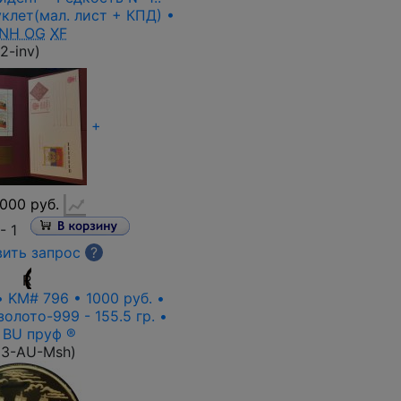
клет(мал. лист + КПД) •
NH OG
XF
2-inv
)
+
000 руб.
 -
1
ить запрос
?
R
• KM# 796 • 1000 руб. •
золото-999 - 155.5 гр. •
 BU пруф ®
23-AU-Msh
)