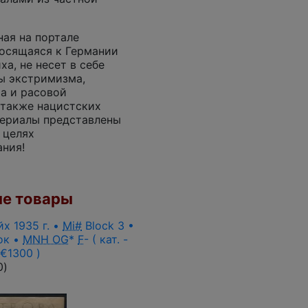
ная на портале
осящаяся к Германии
ха, не несет в себе
ы экстримизма,
а и расовой
 также нацистских
териалы представлены
 целях
ния!
е товары
х 1935 г. •
Mi#
Block 3 •
ок •
MNH OG
*
F
- ( кат. -
€1300 )
0
)