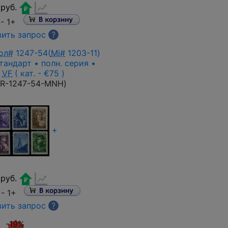
руб.
 -
1+
ить запрос
?
ол#
1247-54(
Mi#
1203-11)
стандарт • полн. серия •
VF
( кат. - €75 )
R-1247-54-MNH
)
+
руб.
 -
1+
ить запрос
?
-19%