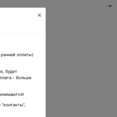
×
Моя корзина
(пусто)
 ранней оплаты)
т
о, будет
плата - больше
ECT-
E"
ринимаются!
 "контакты",
коллекционного
ной площадке,