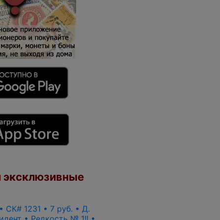
 эксклюзивные
• СК# 1231 • 7 руб. • Д.
идент • Редкость № 1!! •