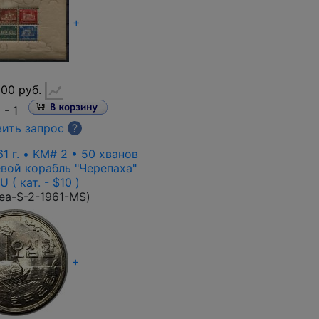
+
00 руб.
и -
1
ить запрос
?
 г. • KM# 2 • 50 хванов
вой корабль "Черепаха"
 ( кат. - $10 )
ea-S-2-1961-MS
)
+