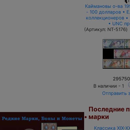
R1
Каймановы о-ва 199
- 100 долларов • Е
коллекционеров • 
• UNC пр
(Артикул:
NT-5176
)
295750
В наличии -
1
Отправить 
Последние п
• марки
Классика XIX-X