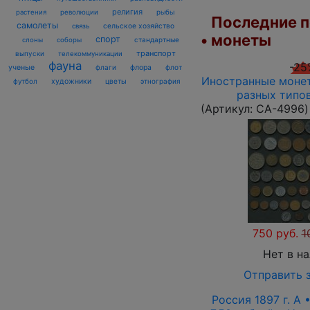
религия
рыбы
растения
революции
Последние п
самолеты
сельское хозяйство
связь
• монеты
спорт
стандартные
слоны
соборы
транспорт
выпуски
телекоммуникации
фауна
-25
ученые
флаги
флора
флот
Иностранные монет
футбол
художники
цветы
этнография
разных типо
(Артикул:
CA-4996
)
750 руб.
1
Нет в н
Отправить 
Россия 1897 г. А 