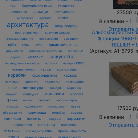
Олимпийские игры
год
Рождество
27500 ру
авиация
авиапочта
автомобили
армия
антарктика
арктика
В наличии -
1
архитектура
виды природы
Отправить 
Альбомы(листы+па
военная форма
военачальники
Франции 1960-1
воздухоплавание
выставки
вооружения
TELLIER • 
дикие животные
гербы
горы
дети
(Артикул:
A1-6795-
домашние животные
железные
дирижабли
искусство
живопись
дороги
исследования космоса
история
история КПСС
карты
композиторы
история почты
корабли
космонавтика
космос
костюмы
крепости
ледоколы
листы марок
литература
лошади
марки на
СССР
монархии
марках
медицина
морская
фауна
музыка
мосты
наборы марок
наука
награды
надпечатки
насекомые
17500 ру
олимпиада
образование
омнибус
ордена
В наличии -
1
паруса
парусники
памятники
паровозы
Отправить 
писатели
политика
персоналии
политики
промышленность
президенты США
птицы
разновидности
путешественники