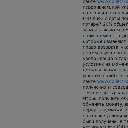
сайте
www.collect-o
первоначальной уп
состоянии в течен
(14) дней с даты по
потерей 20% общей
за исключением ос
применимых к отде
которые изменяют 
право возврата, ук
в этом случае вы п
уведомление о так
условиях на момент
должны внимательн
монеты, приобрете
сайте
www.collect-o
получения и соверш
течение четырнадца
Чтобы получить об
обменять монету, 
вернуть нумизмати
на тех же условиях
были получены, в т
четырнадцати (14) 