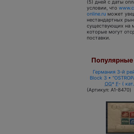
(5) дней с даты опл
условии, что
www.co
online.ru
может увед
нестандартных рын
существующих на м
которые могут отс
поставки.
Популярные 
Германия 3-й рей
Block 3 • "OSTROP
OG
*
F
- ( кат
(Артикул:
A1-8470
)