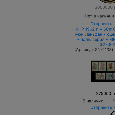
3000000 
Нет в наличии
Отправить 
КНР 1962 г. •
SC#
6
Мэй Ланьфан • сце
• полн. серия •
M
$2700!!
(Артикул:
SN-2133
)
275000 р
В наличии -
1
Отправить 