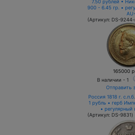
7.50 рублей • Ник
900 - 6.45 гр. • ре
AU
(Артикул:
DS-9244-
165000 р
В наличии -
1
Отправить 
Россия 1818 г. с.п.б
1 рубль • герб Имп
• регулярный
(Артикул:
DS-9831
)