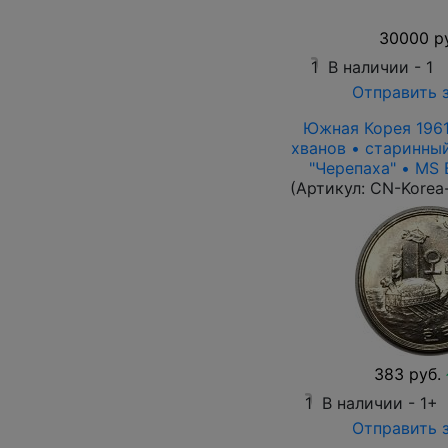
30000 р
1
В наличии -
1
Отправить 
Южная Корея 1961 
хванов • старинны
"Черепаха" • MS B
(Артикул:
CN-Korea
383 руб.
1
В наличии -
1+
Отправить 