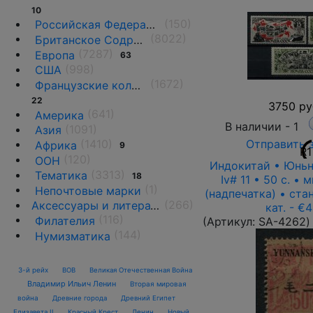
10
(150)
Российская Федерация(1992 г.-н.д.)
(8022)
Британское Содружество
(7287)
Европа
63
(998)
США
(1672)
Французские колонии и территории
22
3750 ру
(641)
Америка
В наличии -
1
(1091)
Азия
Отправить 
(1410)
Африка
9
R1
(120)
ООН
Индокитай • Юньна
(3313)
Тематика
18
Iv# 11 • 50 c. •
(1)
Непочтовые марки
(надпечатка) • ста
(266)
Аксессуары и литература
кат. - €
(116)
Филателия
(Артикул:
SA-4262
)
(144)
Нумизматика
3-й рейх
ВОВ
Великая Отечественная Война
Владимир Ильич Ленин
Вторая мировая
война
Древние города
Древний Египет
Елизавета II
Красный Крест
Ленин
Новый