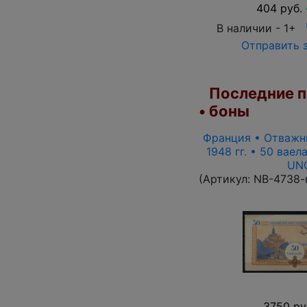
404 руб.
В наличии -
1+
Отправить 
Последние п
• боны
Франция • Отважн
1948 гг. • 50 ваел
UN
(Артикул:
NB-4738-
3750 ру