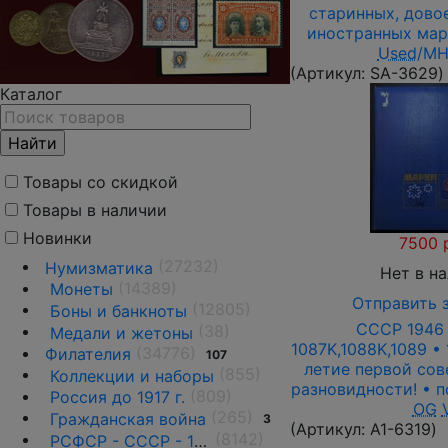
старинных, довое
иностранных мар
Used
/M
(Артикул:
SA-3629
)
Каталог
Товары со скидкой
Товары в наличии
Новинки
7500 
(27232)
Нумизматика
Нет в н
(14389)
Монеты
Отправить 
(12805)
Боны и банкноты
СССР 1946 
(38)
Медали и жетоны
1087K,1088K,1089 • 
(34776)
Филателия
107
летие первой сов
(855)
Коллекции и наборы
разновидности! • п
(809)
Россия до 1917 г.
OG
(265)
Гражданская война
3
(Артикул:
A1-6319
)
(8142)
РСФСР - СССР - 1918 - 1991