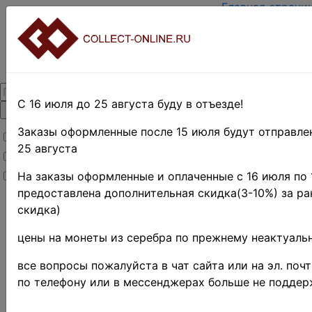
Главная страни
Зарегистрирова
Вход с паролем
О проекте
Контакты
Доставка и воз
Оплата
С 16 июля до 25 августа буду в отъезде!
Оценка и покуп
Термины и
Заказы оформленные после 15 июля будут отправле
Товары со скидкой
сокращения
25 августа
Товары в наличии
Поиск по магаз
Предварительн
Новинки
На заказы оформленные и оплаченные с 16 июля по 1
заказы!
предоставлена дополнительная скидка(3-10%) за ра
скидка)
Достав
цены на монеты из серебра по прежнему неактуальн
Доставка любых м
быть осуществлена
все вопросы пожалуйста в чат сайта или на эл. поч
Белоруссию и РК. 
по телефону или в мессенджерах больше не подде
могут быть отправ
предметы не подле