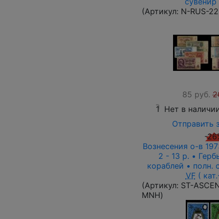
сувенир
(Артикул:
N-RUS-22
85 руб.
2
1
Нет в наличи
Отправить 
-26
Вознесения о-в 1973
2 - 13 p. • Гер
кораблей • полн. 
VF
( кат.
(Артикул:
ST-ASCEN
MNH
)