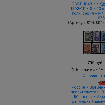
СССР 1948 г. •
Со
1203-11) • 5 - 60 
полн. серия •
MN
€75
(Артикул:
ST-USSR-
790 руб.
4
В наличии -
1+
Отправить 
-19
Россия • Времен
правительство 191
50 копеек • Адм
регулярный выпу