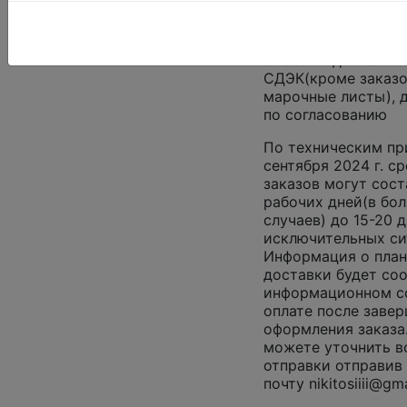
нв вывоз на основа
культурных ценност
Способы доставки 
СДЭК(кроме заказ
марочные листы), 
по согласованию
По техническим пр
сентября 2024 г. с
заказов могут сост
рабочих дней(в бо
случаев) до 15-20 д
исключительных си
Информация о план
доставки будет со
информационном с
оплате после заве
оформления заказа.
можете уточнить 
отправки отправив 
почту nikitosiiii@gm