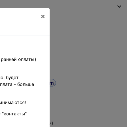
×
Моя корзина
(пусто)
 ранней оплаты)
о, будет
плата - больше
иск
ринимаются!
до
 "контакты",
овара (тестовый режим)