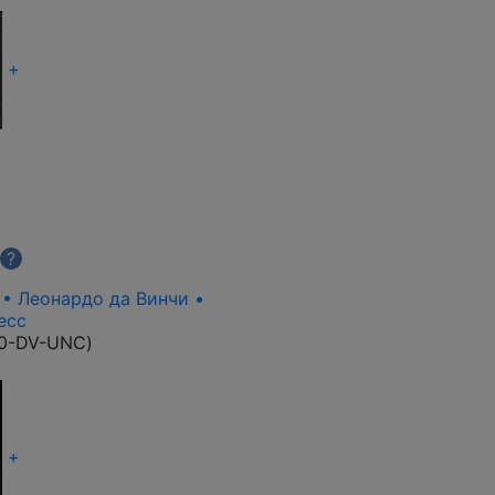
+
?
а • Леонардо да Винчи •
есс
00-DV-UNC
)
+