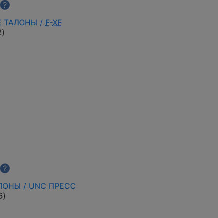
?
Е ТАЛОНЫ /
F
-
XF
2
)
?
АЛОНЫ / UNC ПРЕСС
6
)