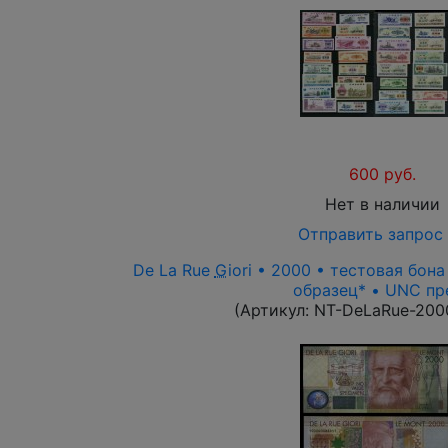
600 руб.
Нет в наличии
Отправить запрос
De La Rue
G
iori • 2000 • тестовая бон
образец* • UNC пр
(Артикул:
NT-DeLaRue-20