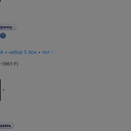
?
й • набор 5 бон • лот -
-1961-F
)
+