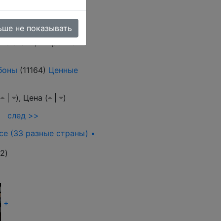
ьше не показывать
ые знаки) и прочие
боны
(11164)
Ценные
(
|
),
Цена (
|
)
след >>
се (33 разные страны) •
02
)
+