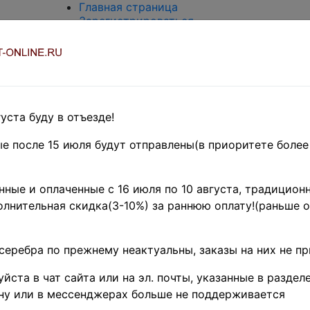
Главная страница
Зарегистрироваться
Вход с паролем
О проекте
Контакты
Доставка и возврат
Оплата
Оценка и покупка
уста буду в отъезде!
Термины и сокращения
Поиск по магазину
е после 15 июля будут отправлены(в приоритете более
Предварительные заказы!
Главная
»
ные и оплаченные с 16 июля по 10 августа, традиционн
Нумизматика
»
лнительная скидка(3-10%) за раннюю оплату!(раньше о
Боны и
банкноты
Поиск в категории - название товара
По
серебра по прежнему неактуальны, заказы на них не п
цена от
йста в чат сайта или на эл. почты, указанные в разделе
ну или в мессенджерах больше не поддерживается
Поиск в категории - по изображению т