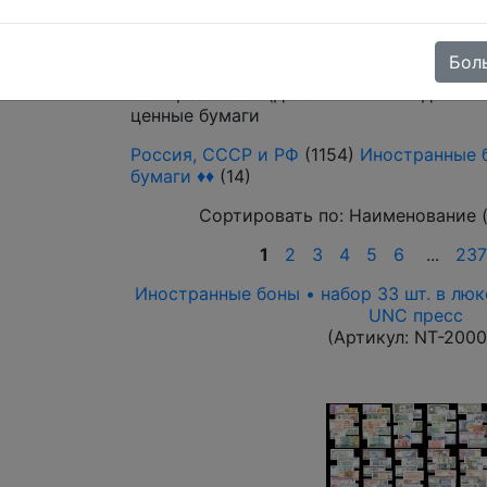
Выберите файл
Бол
Боны, банкноты(действительные денежн
ценные бумаги
Россия, СССР и РФ
(1154)
Иностранные 
бумаги ♦♦
(14)
Сортировать по:
Наименование 
1
2
3
4
5
6
...
237
Иностранные боны • набор 33 шт. в люк
UNC пресс
(Артикул:
NT-200