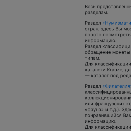
Весь представленн
разделам.
Раздел
«Нумизмати
стран, здесь Вы м
просто посмотреть
информацию.
Раздел классифици
обращение монеты 
типам.
Для классификации
каталоги Krauze, д
— каталог под ред
Раздел
«Филателия
классифицированны
коллекционировани
или французских к
«фауна» и т.д.). З
понравившийся Вам
информацию.
Для классификации