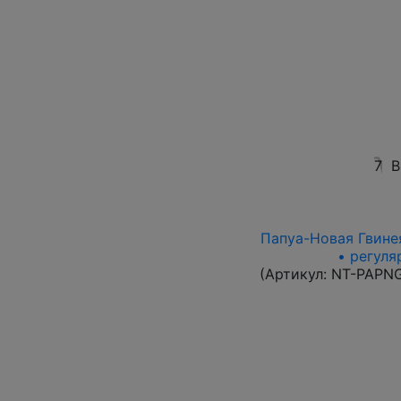
7
В
Папуа-Новая Гвинея
• регуля
(Артикул:
NT-PAPN