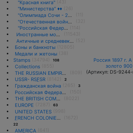
(43)
"Красная книга"
(26)
"Министерства" ♦♦
(11)
"Олимпиада Сочи - 2014" ♦♦
(32)
"Отечественная война 1812 г."
(114)
"Российская Федерация"(регионы)
(11543)
Иностранные монеты
(52)
Античные и средневековые государства
(12805)
Боны и банкноты
(38)
Медали и жетоны
(34794)
Россия 1897 г. А
Stamps
108
золото 900 
(855)
Collections
(Артикул:
DS-9244-
(809)
THE RUSSIAN EMPIRE UNTIL 1917.
(8142)
USSR- RS
F
SR
2
(265)
Гражданская война
3
(150)
Российская Федерация(1992 г.-н.д.)
(8022)
THE BRITISH COMMONWEALTH
(7287)
EUROPE
63
(998)
UNITED STATES
(1672)
F
RENCH COLONIES AND THE TERRITORIES
22
(641)
AMERICA