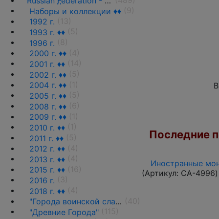
Russian
F
ederation - 1991 - n.d.
(9)
Наборы и коллекции ♦♦
(13)
1992 г.
(5)
1993 г. ♦♦
(8)
1996 г.
(4)
2000 г. ♦♦
(14)
2001 г. ♦♦
(5)
2002 г. ♦♦
(1)
2004 г. ♦♦
В
(5)
2005 г. ♦♦
(6)
2008 г. ♦♦
(1)
2009 г. ♦♦
(1)
2010 г. ♦♦
Последние по
(5)
2011 г. ♦♦
(4)
2012 г. ♦♦
(4)
2013 г. ♦♦
Иностранные мон
(16)
2015 г. ♦♦
(Артикул:
CA-4996
)
(3)
2016 г.
(4)
2018 г. ♦♦
(40)
"Города воинской славы"(ГВС) ♦♦
(115)
"Древние Города"