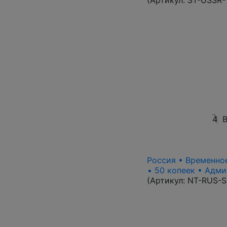
(Артикул:
ST-USSR-
4
В
Россия • Временное
• 50 копеек • Адми
(Артикул:
NT-RUS-S