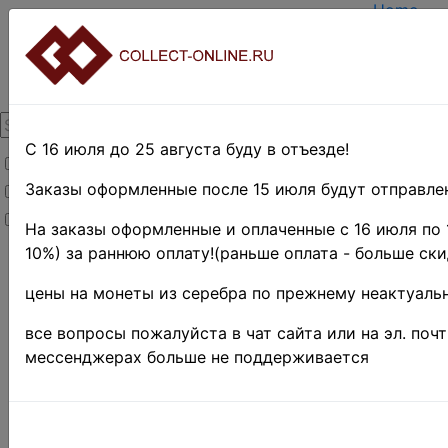
Home
Create a
Login
About Col
Contacts
DELIVER
Payment
С 16 июля до 25 августа буду в отъезде!
Товары со скидкой
Оценка и
TERMS A
Заказы оформленные после 15 июля будут отправлен
Товары в наличии
EASY SE
Новинки
Предвари
На заказы оформленные и оплаченные с 16 июля по 
10%) за раннюю оплату!(раньше оплата - больше ски
Home
»
Нумизматика
»
цены на монеты из серебра по прежнему неактуальн
Coins
»
Russian
F
ederation -
все вопросы пожалуйста в чат сайта или на эл. поч
1991 - n.d.
»
мессенджерах больше не поддерживается
2011 г. ♦♦
Поиск в категории 