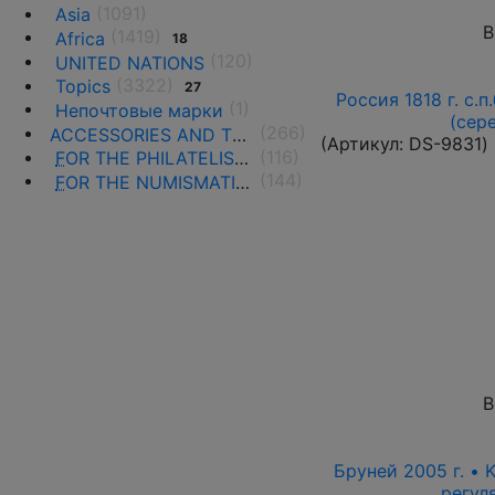
(1091)
Asia
В
(1419)
Africa
18
(120)
UNITED NATIONS
(3322)
Topics
27
Россия 1818 г. с.п
(1)
Непочтовые марки
(сер
(266)
ACCESSORIES AND THE LITERATURE
(Артикул:
DS-9831
)
(116)
F
OR THE PHILATELISTS
(144)
F
OR THE NUMISMATISTS
В
Бруней 2005 г. • 
регул