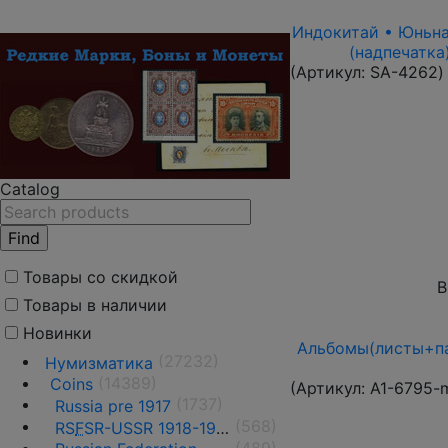
Индокитай • Юньнань
(надпечатка
(Артикул:
SA-4262
)
Catalog
Товары со скидкой
В
Товары в наличии
Новинки
Альбомы(листы+па
(27232)
Нумизматика
(14389)
Coins
(Артикул:
A1-6795-
(1737)
Russia pre 1917
(568)
RS
F
SR-USSR 1918-1991
(489)