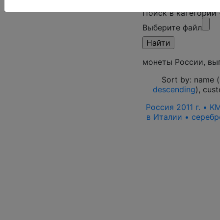
Поиск в категории
Выберите файл
монеты России, вып
Sort by: name (
descending
), cus
Россия 2011 г. • K
в Италии • серебр