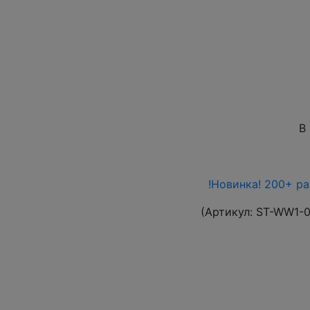
В
!Новинка! 200+ р
(Артикул:
ST-WW1-