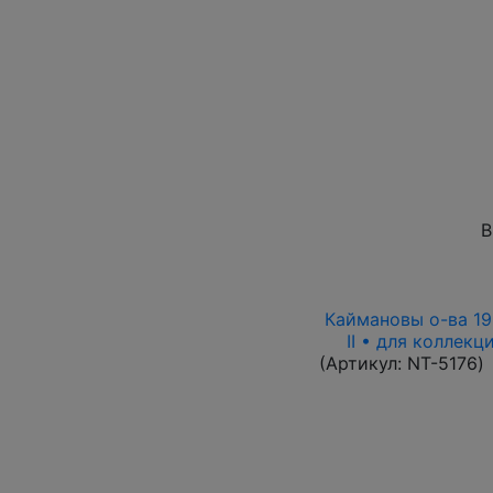
В
Каймановы о-ва 199
II • для коллек
(Артикул:
NT-5176
)