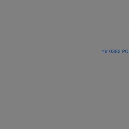
Y# 0382 РО