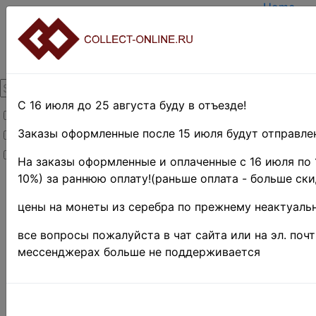
Home
Create a
Login
About Col
Contacts
DELIVER
Payment
С 16 июля до 25 августа буду в отъезде!
Товары со скидкой
Оценка и
TERMS A
Заказы оформленные после 15 июля будут отправлен
Товары в наличии
EASY SE
Новинки
Предвари
На заказы оформленные и оплаченные с 16 июля по 
10%) за раннюю оплату!(раньше оплата - больше ски
Home
»
Нумизматика
»
цены на монеты из серебра по прежнему неактуальн
Coins
»
Russia
pre 1917
все вопросы пожалуйста в чат сайта или на эл. поч
Поиск в категории 
мессенджерах больше не поддерживается
Поиск в категории