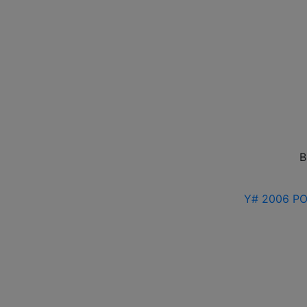
В
Y# 2006 РО