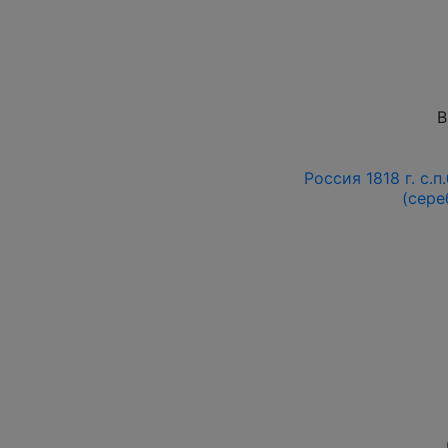
В
Россия 1818 г. с.п
(сере