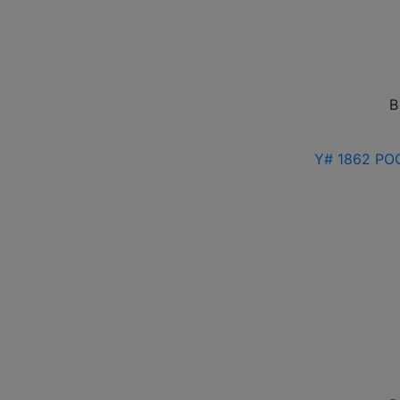
В
Y# 1862 РОС