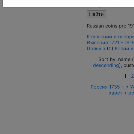
Выберите файл
Russian coins pre 19
Коллекции и набор
Империя 1721 - 1919
Польша
(0)
Копии и
Sort by: name (
descending
), cus
1
2
Россия 1735 г. • 
хвост • р