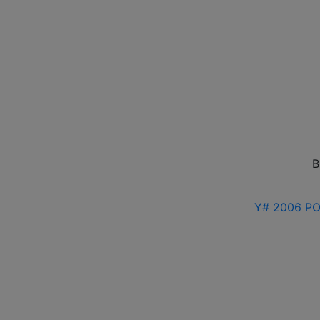
В
Y# 2006 РО