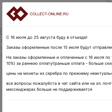
Гл
За
Вх
О 
Ко
До
Оп
С 16 июля до 25 августа буду в отъезде!
Товары со скидкой
Оц
Те
Заказы оформленные после 15 июля будут отправлен
Товары в наличии
По
Новинки
Пр
На заказы оформленные и оплаченные с 16 июля по 
10%) за раннюю оплату!(раньше оплата - больше ски
Главная
»
Нумизматика
»
цены на монеты из серебра по прежнему неактуальн
Монеты
»
Россия до 1917
все вопросы пожалуйста в чат сайта или на эл. поч
г.
мессенджерах больше не поддерживается
Поиск в категории 