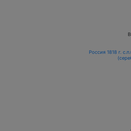
В
Россия 1818 г. с.п
(сере