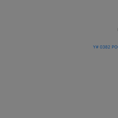
Y# 0382 РО