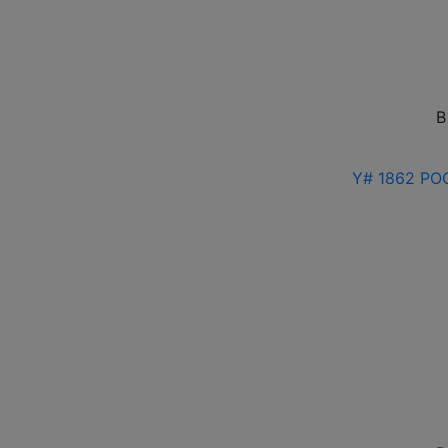
В
Y# 1862 РОС