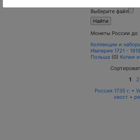
Поиск в категории
Выберите файл
Монеты России до 1
Коллекции и набор
Империя 1721 - 1919
Польша
(0)
Копии и
Сортироват
1
2
Россия 1735 г. • 
хвост • р