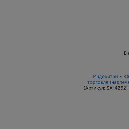
В 
Индокитай • Юнь
торговля (надпеч
(Артикул:
SA-4262
)