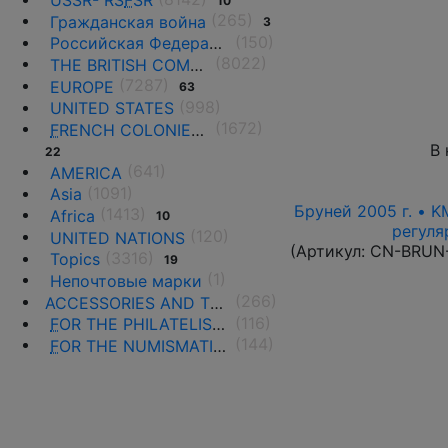
USSR- RS
F
SR
10
(265)
Гражданская война
3
(150)
Российская Федерация(1992 г.-н.д.)
(8022)
THE BRITISH COMMONWEALTH
(7287)
EUROPE
63
(998)
UNITED STATES
(1672)
F
RENCH COLONIES AND THE TERRITORIES
В 
22
(641)
AMERICA
(1091)
Asia
Бруней 2005 г. • K
(1413)
Africa
10
регуля
(120)
UNITED NATIONS
(Артикул:
CN-BRUN
(3316)
Topics
19
(1)
Непочтовые марки
(266)
ACCESSORIES AND THE LITERATURE
(116)
F
OR THE PHILATELISTS
(144)
F
OR THE NUMISMATISTS