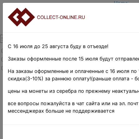
Home
Create ac
Login
About Coll
Contacts
DELIVERY
Payment
С 16 июля до 25 августа буду в отъезде!
Товары со скидкой
Оценка и 
TERMS A
Заказы оформленные после 15 июля будут отправлен
Товары в наличии
EASY SE
Новинки
Предвари
На заказы оформленные и оплаченные с 16 июля по 
скидка(3-10%) за раннюю оплату!(раньше оплата - б
Home
»
Нумизматика
цены на монеты из серебра по прежнему неактуальн
»
Coins
»
Russian
все вопросы пожалуйста в чат сайта или на эл. поч
F
ederation -
мессенджерах больше не поддерживается
1991 - n.d.
»
"Древние
Города"
»
2002 г. ♦♦