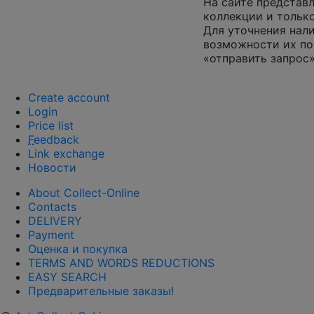
На сайте представл
коллекции и только
Для уточнения нал
возможности их по
«отправить запрос»
Create account
Login
Price list
F
eedback
Link exchange
Новости
About Collect-Online
Contacts
DELIVERY
Payment
Оценка и покупка
TERMS AND WORDS REDUCTIONS
EASY SEARCH
Предварительные заказы!