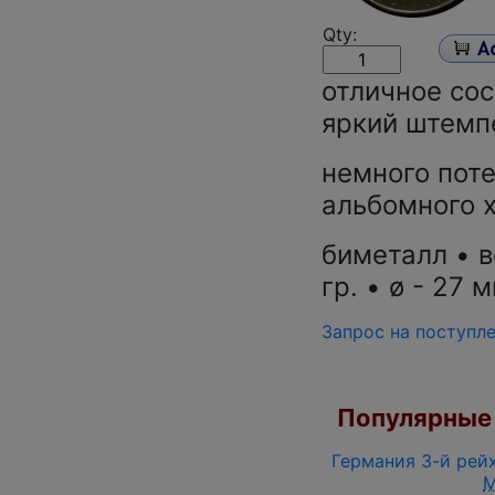
Qty:
отличное сос
яркий штемп
немного пот
альбомного 
биметалл • в
гр. • ø - 27 м
Запрос на поступл
Популярные 
Германия 3-й рейх