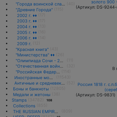
золото 900 
(40)
"Города воинской славы"(ГВС) ♦♦
(Артикул:
DS-9244-
(115)
"Древние Города"
(17)
2002 г. ♦♦
(17)
2003 г. ♦♦
(13)
2004 г. ♦♦
(16)
2005 г. ♦♦
(14)
2006 г. ♦♦
(12)
2009 г.
(43)
"Красная книга"
(26)
"Министерства" ♦♦
(11)
"Олимпиада Сочи - 2014" ♦♦
(32)
"Отечественная война 1812 г."
В 
(114)
"Российская Федерация"(регионы)
(11543)
Иностранные монеты
(52)
Античные и средневековые государства
Россия 1818 г. с.п.
(12805)
Боны и банкноты
(сере
(38)
Медали и жетоны
(Артикул:
DS-9831
)
(34782)
Stamps
108
(855)
Collections
(809)
THE RUSSIAN EMPIRE UNTIL 1917.
(8142)