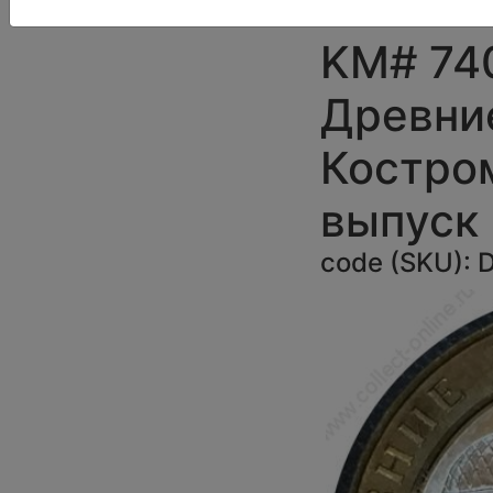
Россия 
KM# 740
Древние
Костро
выпуск
code (SKU):