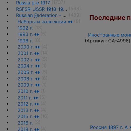
(1737)
Russia pre 1917
(568)
RS
F
SR-USSR 1918-1991
(489)
Russian
F
ederation - 1991 - n.d.
Последние по
(9)
Наборы и коллекции ♦♦
(13)
1992 г.
(5)
1993 г. ♦♦
Иностранные моне
(8)
1996 г.
(Артикул:
CA-4996
)
(4)
2000 г. ♦♦
(14)
2001 г. ♦♦
(5)
2002 г. ♦♦
(1)
2004 г. ♦♦
(5)
2005 г. ♦♦
(6)
2008 г. ♦♦
(1)
2009 г. ♦♦
(1)
2010 г. ♦♦
(5)
2011 г. ♦♦
(4)
2012 г. ♦♦
(4)
2013 г. ♦♦
(16)
2015 г. ♦♦
(3)
2016 г.
Россия 1897 г. А 
(4)
2018 г. ♦♦