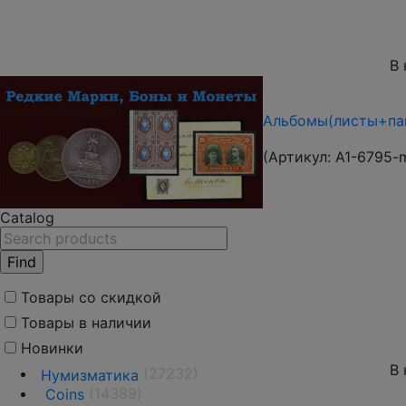
В 
Альбомы(листы+пап
(Артикул:
A1-6795-
Catalog
Товары со скидкой
Товары в наличии
Новинки
В 
(27232)
Нумизматика
(14389)
Coins