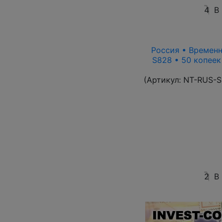
4
В
Россия • Временн
S828 • 50 копеек
(Артикул:
NT-RUS-S
2
В