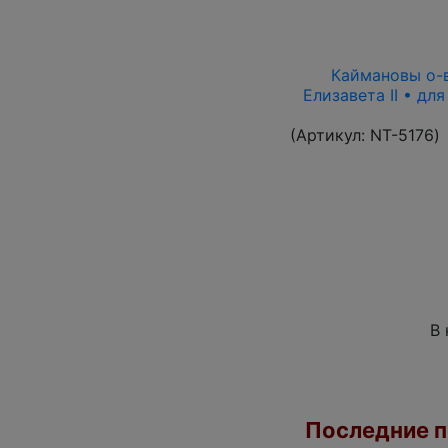
Каймановы о-ва
Елизавета II • дл
(Артикул:
NT-5176
)
В 
Последние по