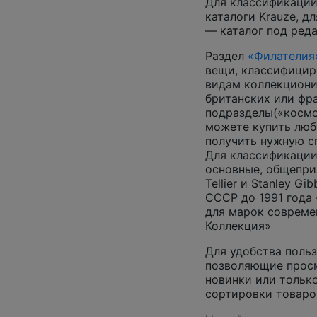
Для классификации
каталоги Krauze, д
— каталог под ред
Раздел
«Филателия
вещи, классифицир
видам коллекциони
британских или фр
подразделы(«космос
можете купить люб
получить нужную 
Для классификации
основные, общепризн
Tellier и Stanley G
СССР до 1991 года 
для марок совреме
Коллекция»
Для удобства польз
позволяющие просм
новинки или только
сортировки товаро