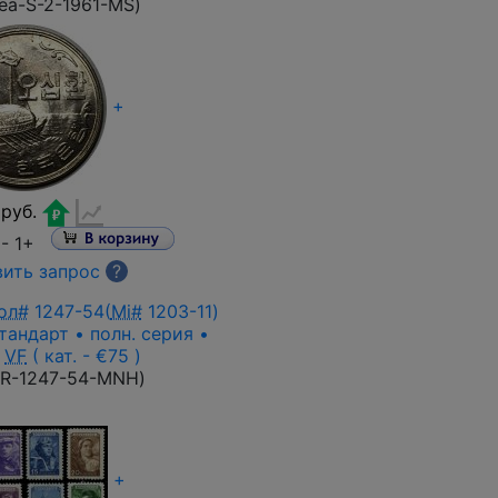
ea-S-2-1961-MS
)
+
руб.
 -
1+
ить запрос
?
ол#
1247-54(
Mi#
1203-11)
стандарт • полн. серия •
VF
( кат. - €75 )
R-1247-54-MNH
)
+