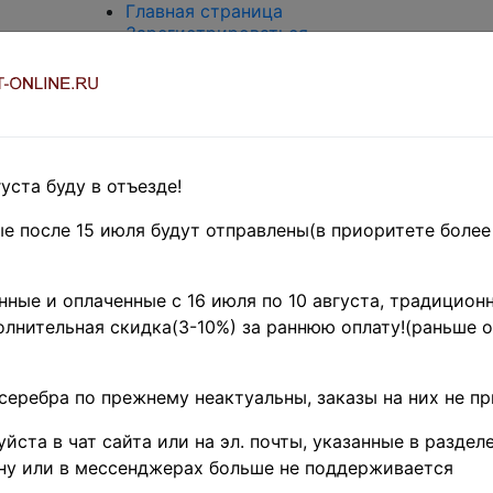
Главная страница
Зарегистрироваться
Вход с паролем
О проекте
Контакты
Доставка и возврат
Оплата
Оценка и покупка
уста буду в отъезде!
Термины и сокращения
Поиск по магазину
е после 15 июля будут отправлены(в приоритете более
Предварительные заказы!
Новос
ные и оплаченные с 16 июля по 10 августа, традиционн
лнительная скидка(3-10%) за раннюю оплату!(раньше о
Отправка
январь 
серебра по прежнему неактуальны, заказы на них не п
йста в чат сайта или на эл. почты, указанные в разделе
30.12.2025 20:31:
Заказы, оформле
ну или в мессенджерах больше не поддерживается
декабря по 2 янв