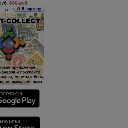
руб.
650 руб.
 -
1+
ить запрос
?