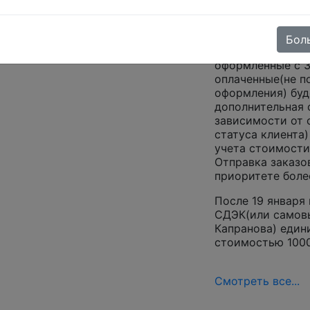
12-13 декабря
На заказы общей
Бол
рублей(без учета
оформленные с 3
оплаченные(не по
оформления) буд
дополнительная с
зависимости от 
статуса клиента)
учета стоимости
Отправка заказо
приоритете боле
После 19 января
СДЭК(или самовы
Капранова) един
стоимостью 1000
Смотреть все...