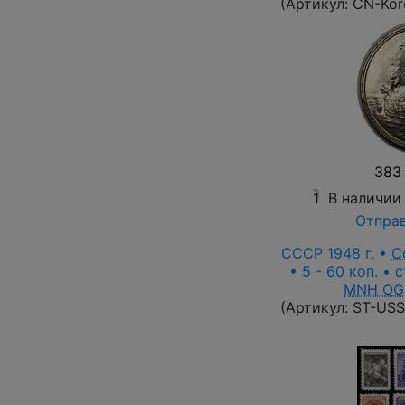
(Артикул:
CN-Kor
383 
1
В наличии
Отправ
СССР 1948 г. •
С
• 5 - 60 коп. • 
MNH OG
(Артикул:
ST-USS