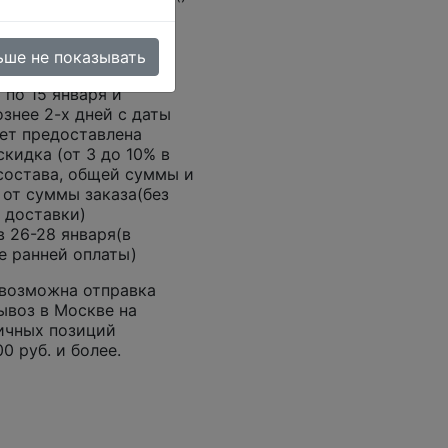
 суммой больше 1000
ьше не показывать
 цены доставки),
 по 15 января и
знее 2-х дней с даты
ет предоставлена
кидка (от 3 до 10% в
состава, общей суммы и
 от суммы заказа(без
 доставки)
в 26-28 января(в
е ранней оплаты)
 возможна отправка
воз в Москве на
ичных позиций
0 руб. и более.