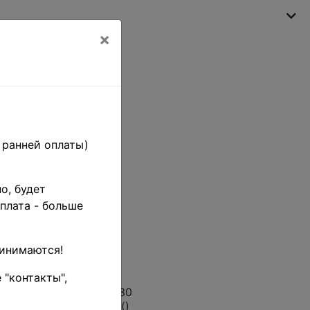
×
Моя корзина
(пусто)
 ранней оплаты)
ти
о, будет
плата - больше
 заказов •
2026
ринимаются!
 "контакты",
17
нные и оплаченные с 30
аря будут отправлены()