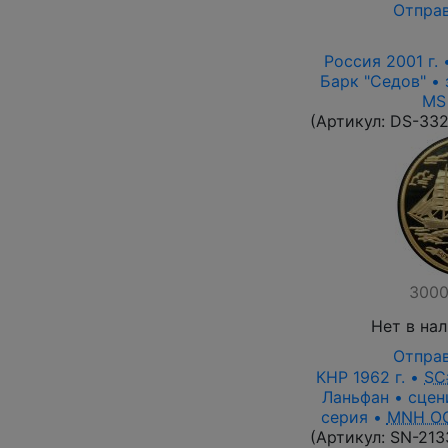
Отправ
Россия 2001 г. 
Барк "Седов" • 
MS
(Артикул:
DS-33
3000
Нет в на
Отправ
КНР 1962 г. •
SC
Ланьфан • сцен
серия •
MNH O
(Артикул:
SN-213