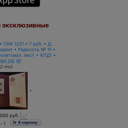
 эксклюзивные
• СК# 1231 • 7 руб. • Д.
идент • Редкость № 1!! •
клет(мал. лист + КПД) •
NH OG
XF
2-inv
)
+
000 руб.
 -
1