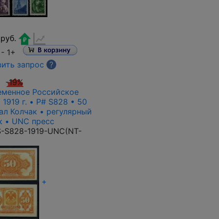
руб.
 -
1+
ить запрос
?
-19%
еменное Российское
1919 г. • P# S828 • 50
ал Колчак • регулярный
к • UNC пресс
-S828-1919-UNC(NT-
+