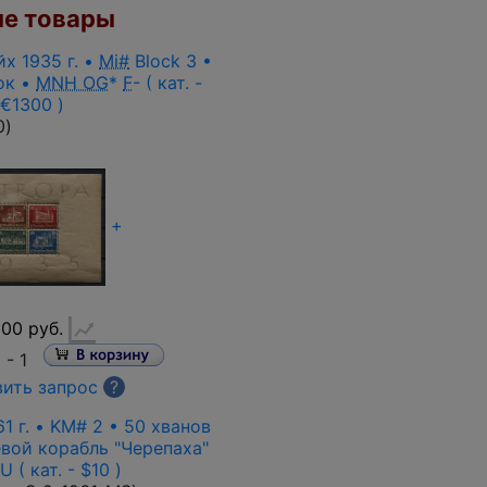
е товары
х 1935 г. •
Mi#
Block 3 •
ок •
MNH OG
*
F
- ( кат. -
€1300 )
0
)
+
00 руб.
и -
1
ить запрос
?
 г. • KM# 2 • 50 хванов
вой корабль "Черепаха"
 ( кат. - $10 )