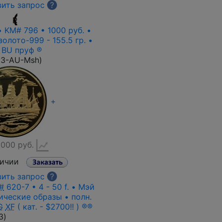
ить запрос
?
R
• KM# 796 • 1000 руб. •
золото-999 - 155.5 гр. •
 BU пруф ®
23-AU-Msh
)
+
000 руб.
личии
ить запрос
?
#
620-7 • 4 - 50 f. • Мэй
ические образы • полн.
G
XF
( кат. - $2700!! ) ®®
3
)