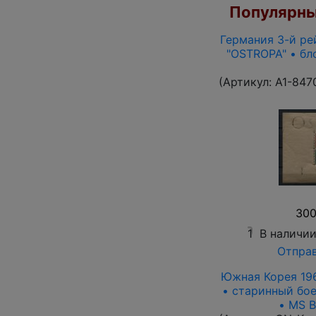
Популярны
Германия 3-й рей
"OSTROPA" • бл
(Артикул:
A1-847
300
1
В наличи
Отправ
Южная Корея 1961
• старинный бое
• MS BU