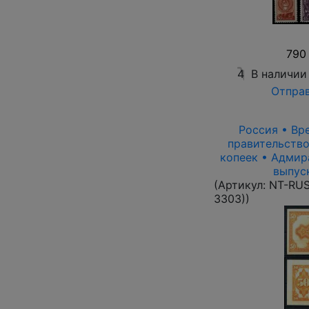
790 
4
В наличии
Отправ
Россия • Вр
правительство 
копеек • Адмир
выпус
(Артикул:
NT-RUS
3303)
)