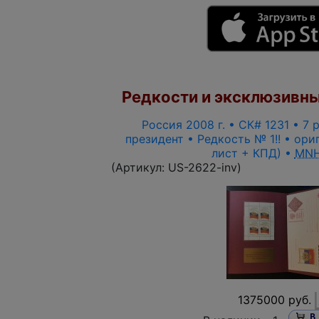
Редкости и эксклюзивны
Россия 2008 г. • СК# 1231 • 7 
президент • Редкость № 1!! • ори
лист + КПД) •
MNH
(Артикул:
US-2622-inv
)
1375000 руб.