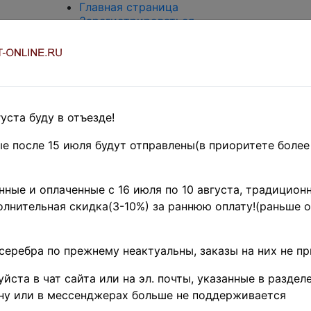
Главная страница
Зарегистрироваться
Вход с паролем
О проекте
Контакты
Доставка и возврат
Оплата
Оценка и покупка
уста буду в отъезде!
Термины и сокращения
Поиск по магазину
е после 15 июля будут отправлены(в приоритете более
Предварительные заказы!
Главная
»
ные и оплаченные с 16 июля по 10 августа, традиционн
Филателия
лнительная скидка(3-10%) за раннюю оплату!(раньше о
»
Азия
»
Китай
»
КНР ♦♦
серебра по прежнему неактуальны, заказы на них не п
КНР 1962 г. • 
йста в чат сайта или на эл. почты, указанные в разделе
• 4 - 50 f. • М
ну или в мессенджерах больше не поддерживается