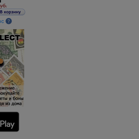
уб.
ос
?