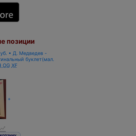
е позиции
руб. • Д. Медведев -
гинальный буклет(мал.
 OG
XF
+