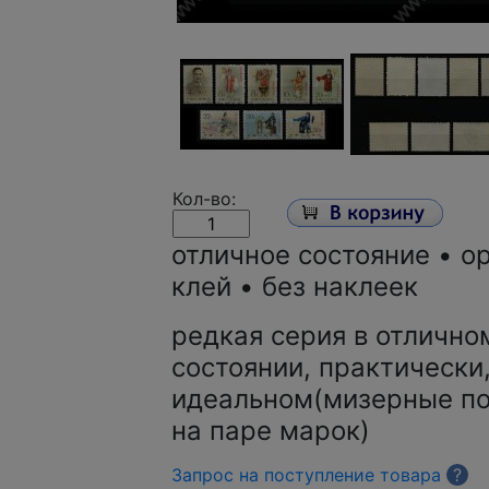
Кол-во:
отличное состояние • о
клей • без наклеек
редкая серия в отлично
состоянии,
практически
идеальном(мизерные по
на паре марок)
Запрос на поступление товара
?