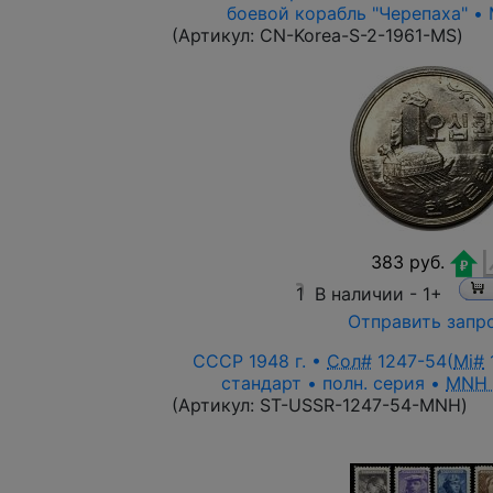
боевой корабль "Черепаха" • M
(Артикул:
CN-Korea-S-2-1961-MS
)
383 руб.
1
В наличии -
1+
Отправить запр
СССР 1948 г. •
Сол#
1247-54(
Mi#
1
стандарт • полн. серия •
MNH
(Артикул:
ST-USSR-1247-54-MNH
)