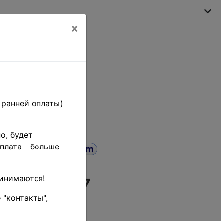
×
Моя корзина
(пусто)
 ранней оплаты)
о, будет
плата - больше
ринимаются!
SC# 620-7
 "контакты",
эй