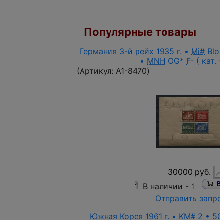
Популярные товары
Германия 3-й рейх 1935 г. •
Mi#
Blo
•
MNH OG
*
F
- ( кат.
(Артикул:
A1-8470
)
30000 руб.
1
В наличии -
1
Отправить запр
Южная Корея 1961 г. • KM# 2 • 5