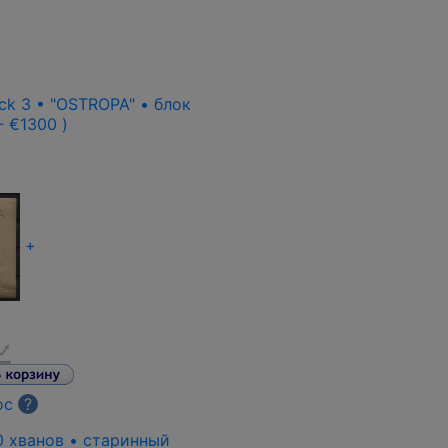
ck 3 • "OSTROPA" • блок
 - €1300 )
+
ос
?
0 хванов • старинный