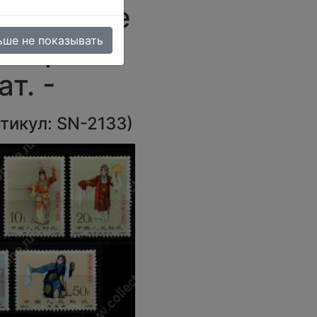
енические
ьше не показывать
. серия •
т. -
тикул:
SN-2133
)