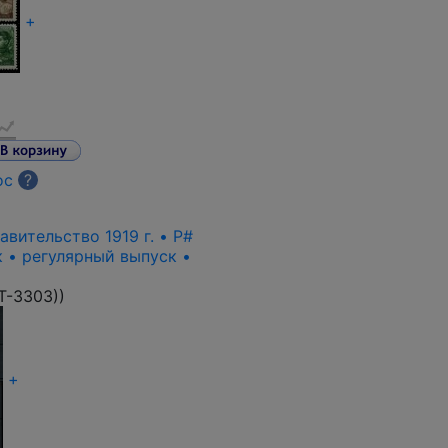
+
ос
?
вительство 1919 г. • P#
к • регулярный выпуск •
T-3303)
)
+