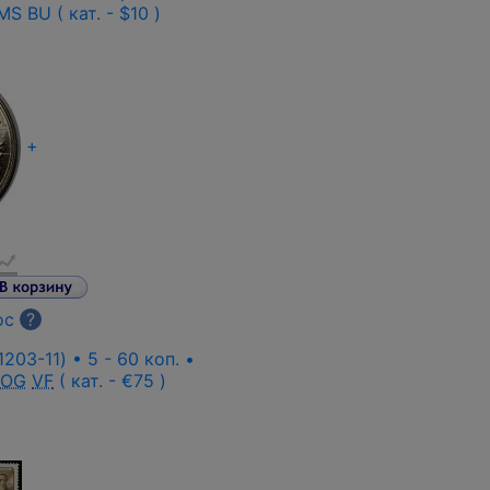
S BU ( кат. - $10 )
+
ос
?
203-11) • 5 - 60 коп. •
 OG
VF
( кат. - €75 )