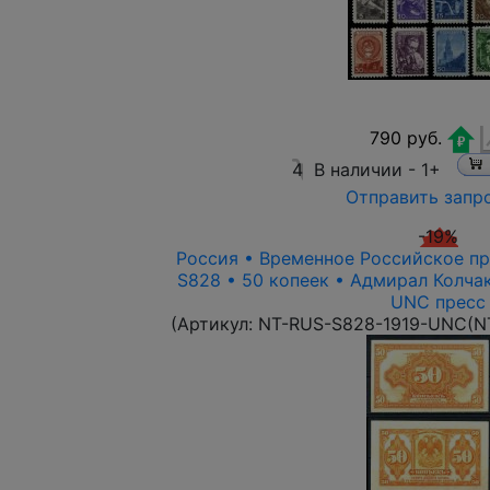
790 руб.
4
В наличии -
1+
Отправить запр
-19%
Россия • Временное Российское пра
S828 • 50 копеек • Адмирал Колча
UNC пресс
(Артикул:
NT-RUS-S828-1919-UNC(N