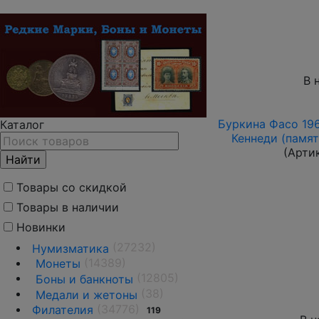
В 
Буркина Фасо 1964
Каталог
Кеннеди (памят
(Арти
Товары со скидкой
Товары в наличии
Новинки
(27232)
Нумизматика
(14389)
Монеты
(12805)
Боны и банкноты
(38)
Медали и жетоны
(34776)
Филателия
119