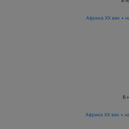
В н
Африка XX век • н
В 
Африка XX век • н