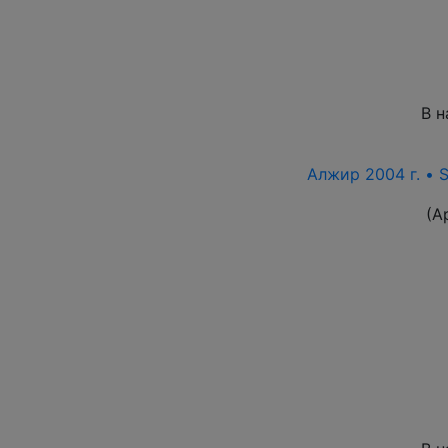
В н
Алжир 2004 г. • S
(А