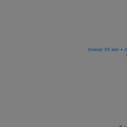
Алжир XX век • 