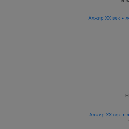
В н
Алжир XX век • л
Н
Алжир XX век • 