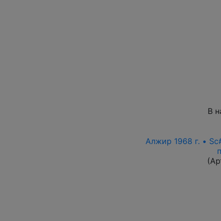
В н
Алжир 1968 г. • S
(Ар