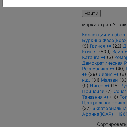
Выберите файл
марки стран Африк
Коллекции и набор
Буркина Фасо(Верх
(9)
Гвинея ♦♦
(22)
Д
Египет
(509)
Заир ♦
Катанга ♦♦
(3)
Комо
Демократическая Р
Республика ♦♦
(40)
♦♦
(29)
Ливия ♦♦
(6
н.д.
(31)
Малави
(33
(9)
Нигер ♦♦
(15)
Ру
Принсипи
(7)
Сенег
Танзания ♦♦
(16)
То
Центральноафрикан
(27)
Экваториальна
Африка(ЮАР) - 1961 
Сортировать