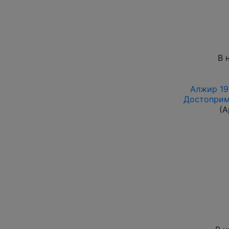
В 
Алжир 196
Достоприм
(А