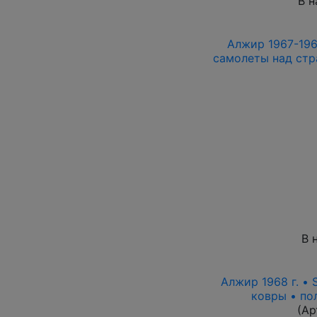
В н
Алжир 1967-1968 
самолеты над стра
В 
Алжир 1968 г. •
ковры • по
(Ар