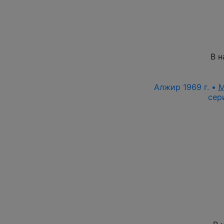
В н
Алжир 1969 г. •
M
сер