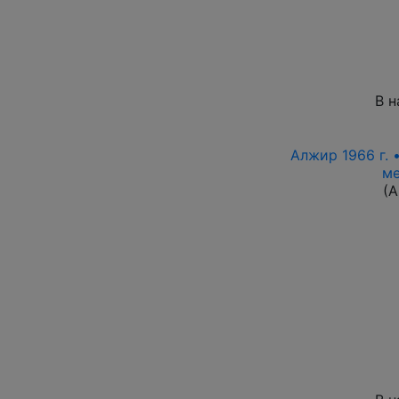
В н
Алжир 1966 г. 
ме
(А