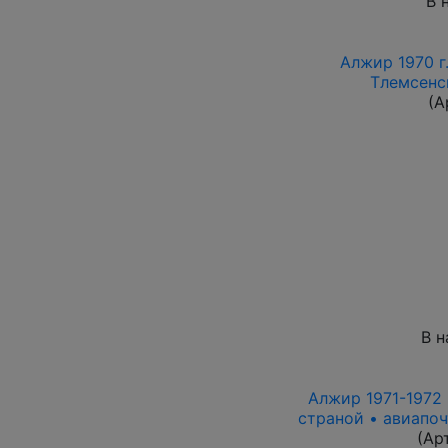
В 
Алжир 1970 г.
Тлемсенс
(А
В н
Алжир 1971-1972 г
страной • авиапоч
(Ар