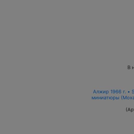
В 
Алжир 1966 г. •
миниатюры (Моха
(Ар