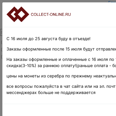
Гла
Зар
Вхо
О п
Кон
Дос
Опл
С 16 июля до 25 августа буду в отъезде!
Товары со скидкой
Оце
Тер
Заказы оформленные после 15 июля будут отправлен
Товары в наличии
Пои
Новинки
Пре
На заказы оформленные и оплаченные с 16 июля по 
скидка(3-10%) за раннюю оплату!(раньше оплата - б
Главная
»
Филателия
»
цены на монеты из серебра по прежнему неактуальн
Африка
Поиск в категории 
все вопросы пожалуйста в чат сайта или на эл. поч
мессенджерах больше не поддерживается
Поиск в категории
режим)