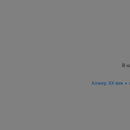
В н
Алжир XX век • 