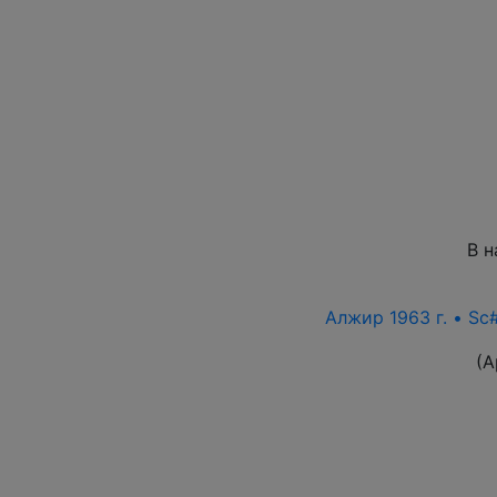
В н
Алжир 1963 г. • Sc
(А