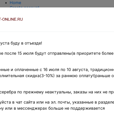
Home
Create account
Login
About Collect-Online
Contacts
DELIVERY
Payment
Оценка и покупка
уста буду в отъезде!
TERMS AND WORDS REDUCTIONS
EASY SEARCH
е после 15 июля будут отправлены(в приоритете более
Предварительные заказы!
ка
»
Coins
»
Иностранные
ные и оплаченные с 16 июля по 10 августа, традиционн
ets and coins collections
лнительная скидка(3-10%) за раннюю оплату!(раньше о
- название товара
Поиск
цен
серебра по прежнему неактуальны, заказы на них не п
 - по изображению товара (тестовый режим)
йста в чат сайта или на эл. почты, указанные в разделе
ну или в мессенджерах больше не поддерживается