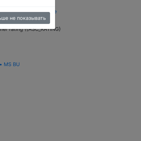
нам
(87)
Тематические
ьше не показывать
omer rating ({ASC_RATING}
 • MS BU