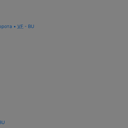
орота •
VF
- BU
BU