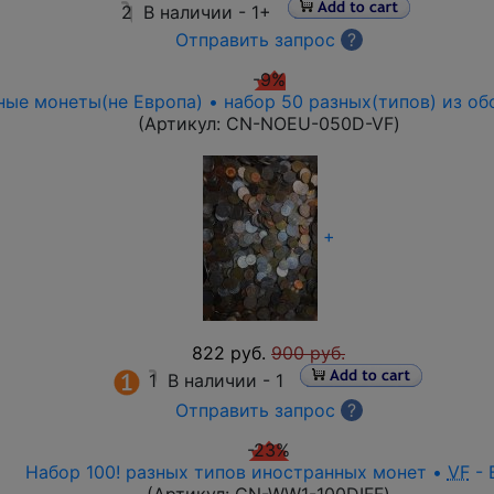
2
В наличии -
1+
Отправить запрос
?
-9%
ые монеты(не Европа) • набор 50 разных(типов) из об
(Артикул:
CN-NOEU-050D-VF
)
+
822 руб.
900 руб.
1
В наличии -
1
Отправить запрос
?
-23%
Набор 100! разных типов иностранных монет •
VF
- 