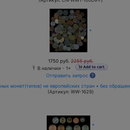
(Артикул:
CN-WW1-100DIFF
)
+
1750 руб.
2255 руб.
1
В наличии -
1+
Отправить запрос
?
зных монет(типов) не европейских стран • без обращен
(Артикул:
WW-1629
)
+