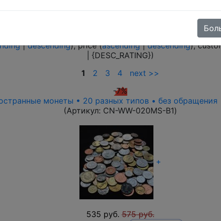
ns collections
(79)
Монеты UNC(без обращения)
(27)
Наборы по стра
серебряных монет
(4)
Бол
nding
|
descending
), price (
ascending
|
descending
), cust
| {DESC_RATING})
1
2
3
4
next >>
-7%
остранные монеты • 20 разных типов • без обращения
(Артикул:
CN-WW-020MS-B1
)
+
535 руб.
575 руб.