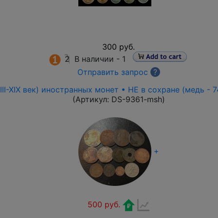
300 руб.
2
В наличии -
1
Отправить запрос
?
II-XIX век) иностранных монет • НЕ в сохране (медь - 74
(Артикул:
DS-9361-msh
)
+
500 руб.