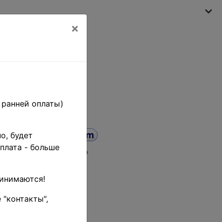
×
My shopping cart
(empty)
 ранней оплаты)
о, будет
плата - больше
а от
до
ринимаются!
 "контакты",