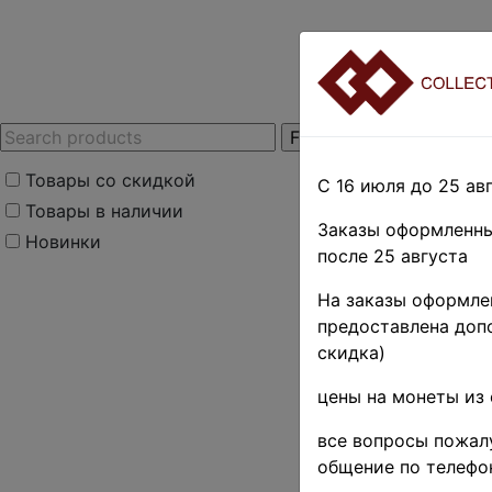
Товары со скидкой
С 16 июля до 25 авг
Товары в наличии
Заказы оформленны
Новинки
после 25 августа
Home
»
Нумизмати
На заказы оформлен
монеты
»
Coins in s
предоставлена допо
Поиск в категории 
скидка)
цены на монеты из 
Поиск в категории
все вопросы пожалу
Выберите файл
общение по телефо