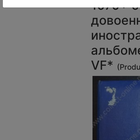
1070+ с
довоенн
иностр
альбом
VF*
(
Produ