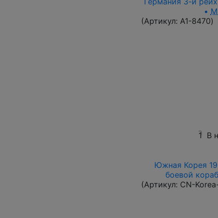
Германия 3-й рейх 
•
M
(Артикул:
A1-8470
)
1
В 
Южная Корея 196
боевой корабл
(Артикул:
CN-Korea