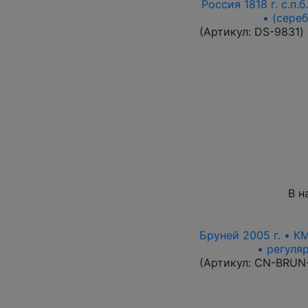
Россия 1818 г. с.п.
• (сере
(Артикул:
DS-9831
)
В н
Бруней 2005 г. • K
• регуля
(Артикул:
CN-BRUN