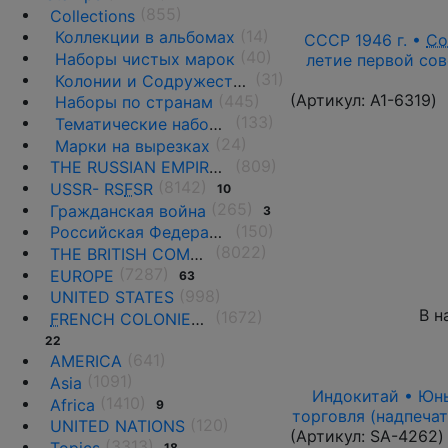
(855)
Collections
(14)
Коллекции в альбомах
СССР 1946 г. •
Со
(40)
Наборы чистых марок
летие первой сов
(31)
Колонии и Содружества
(Артикул:
A1-6319
)
(445)
Наборы по странам
(133)
Тематические наборы и коллекции •
(24)
Марки на вырезках
(809)
THE RUSSIAN EMPIRE UNTIL 1917.
(8142)
USSR- RS
F
SR
10
(265)
Гражданская война
3
(150)
Российская Федерация(1992 г.-н.д.)
(8022)
THE BRITISH COMMONWEALTH
(7287)
EUROPE
63
(998)
UNITED STATES
В н
(1672)
F
RENCH COLONIES AND THE TERRITORIES
22
(641)
AMERICA
(1091)
Asia
Индокитай • Юньн
(1410)
Africa
9
торговля (надпечат
(120)
UNITED NATIONS
(Артикул:
SA-4262
)
(3313)
18