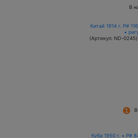
В н
Китай 1914 г. P# 1
• рег
(Артикул:
ND-0245
)
В
Куба 1950 г. • P# 