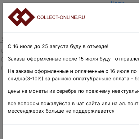
Home
Create acc
Login
About Colle
Contacts
DELIVERY
Payment
С 16 июля до 25 августа буду в отъезде!
Товары со скидкой
Оценка и п
TERMS AN
Заказы оформленные после 15 июля будут отправлен
Товары в наличии
EASY SEA
Новинки
Предварите
На заказы оформленные и оплаченные с 16 июля по 
скидка(3-10%) за раннюю оплату!(раньше оплата - б
Home
»
Stamps
»
цены на монеты из серебра по прежнему неактуальн
Collections
»
все вопросы пожалуйста в чат сайта или на эл. поч
Коллекции
мессенджерах больше не поддерживается
в
альбомах
Классик