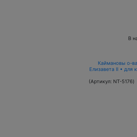
В н
Каймановы о-ва 
Елизавета II • для
(Артикул:
NT-5176
)