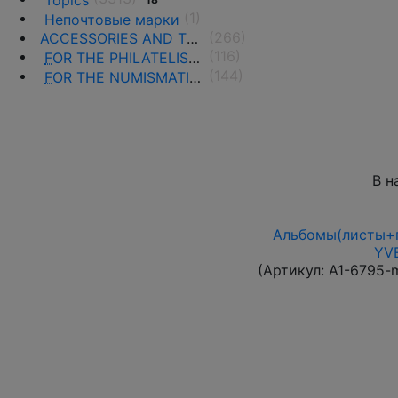
Topics
(1)
Непочтовые марки
(266)
ACCESSORIES AND THE LITERATURE
(116)
F
OR THE PHILATELISTS
(144)
F
OR THE NUMISMATISTS
В н
Альбомы(листы+п
YVE
(Артикул:
A1-6795-