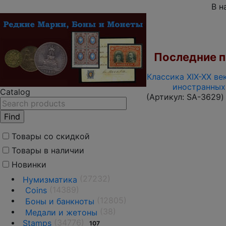
В н
Последние по
Классика XIX-XX ве
иностранных
Catalog
(Артикул:
SA-3629
)
Товары со скидкой
Товары в наличии
Новинки
(27232)
Нумизматика
(14389)
Coins
(12805)
Боны и банкноты
(38)
Медали и жетоны
(34776)
Stamps
107