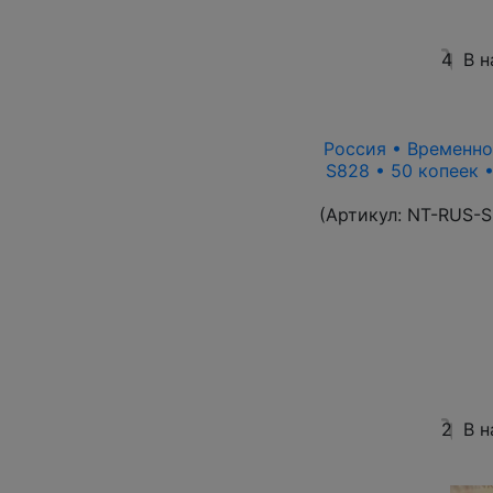
4
В н
Россия • Временно
S828 • 50 копеек 
(Артикул:
NT-RUS-S
2
В н