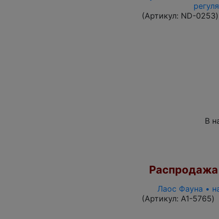
регул
(Артикул:
ND-0253
)
В н
Распродажа
Лаос Фауна • н
(Артикул:
A1-5765
)