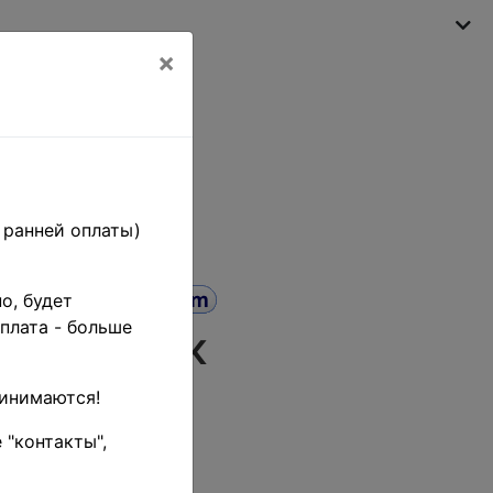
×
My shopping cart
(empty)
 ранней оплаты)
о, будет
плата - больше
ых! марок
аринном
ринимаются!
марку!
 "контакты",