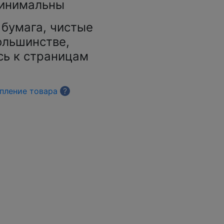
инимальны
 бумага, чистые
ольшинстве,
сь к страницам
упление товара
?