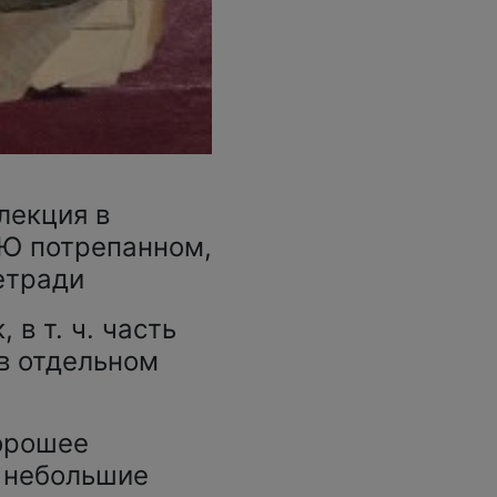
лекция в
Ю потрепанном,
етради
 в т. ч. часть
в отдельном
хорошее
, небольшие