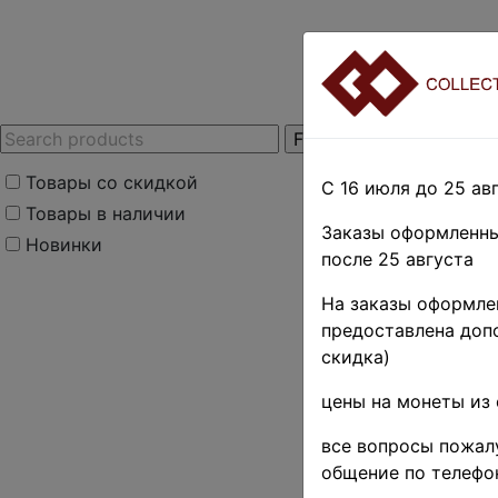
Товары со скидкой
С 16 июля до 25 авг
Товары в наличии
Заказы оформленны
Новинки
после 25 августа
Home
»
Stamps
»
Co
На заказы оформлен
альбомах
предоставлена допо
Коллекц
скидка)
(в осно
цены на монеты из 
альбоме
все вопросы пожалу
общение по телефо