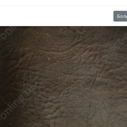
e (SKU):
A1-6057/SA-9547
)
Бол