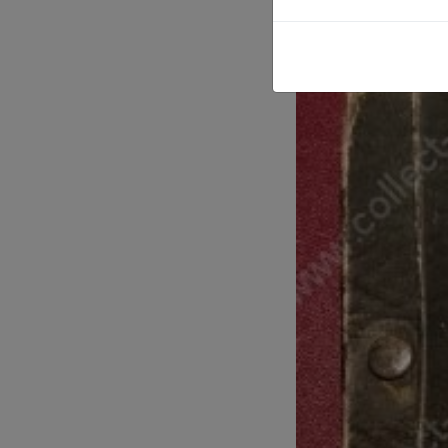
(
Product cod