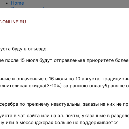
Home
Create account
Login
About Collect-Online
Contacts
DELIVERY
Payment
Оценка и покупка
уста буду в отъезде!
TERMS AND WORDS REDUCTIONS
EASY SEARCH
е после 15 июля будут отправлены(в приоритете более
Предварительные заказы!
llections
»
Коллекции в
ные и оплаченные с 16 июля по 10 августа, традиционн
лнительная скидка(3-10%) за раннюю оплату!(раньше о
ия 1090 старых, разн
вном, до 1945 г.) в ст
серебра по прежнему неактуальны, заказы на них не п
-тетради • 7 руб. за 
йста в чат сайта или на эл. почты, указанные в разделе
ну или в мессенджерах больше не поддерживается