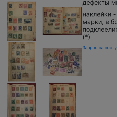
дефекты м
наклейки -
марки, в б
подклеели
(*)
Запрос на пост