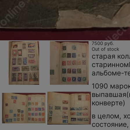
7500 руб.
Out of stock
старая кол
старинном
альбоме-т
1090 марок,
выпавшая(
конверте)
в целом, 
состояние