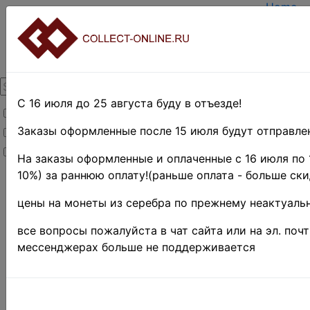
Home
Create 
Login
About Co
Contact
DELIVE
Paymen
С 16 июля до 25 августа буду в отъезде!
Товары со скидкой
Оценка 
TERMS 
Заказы оформленные после 15 июля будут отправлен
Товары в наличии
EASY S
Новинки
Предвар
На заказы оформленные и оплаченные с 16 июля по 
10%) за раннюю оплату!(раньше оплата - больше ски
Home
»
Stamps
»
THE RUSSIAN
цены на монеты из серебра по прежнему неактуальн
EMPIRE UNTIL
1917.
»
все вопросы пожалуйста в чат сайта или на эл. поч
Фискальные
мессенджерах больше не поддерживается
выпуски(Гербовые
марки)
Россия 