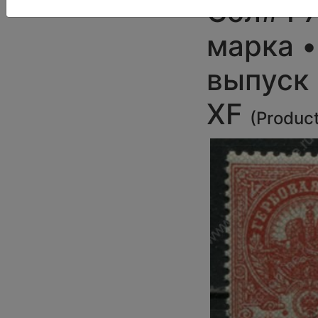
Сол# Г7
марка 
выпуск 
XF
(
Produc