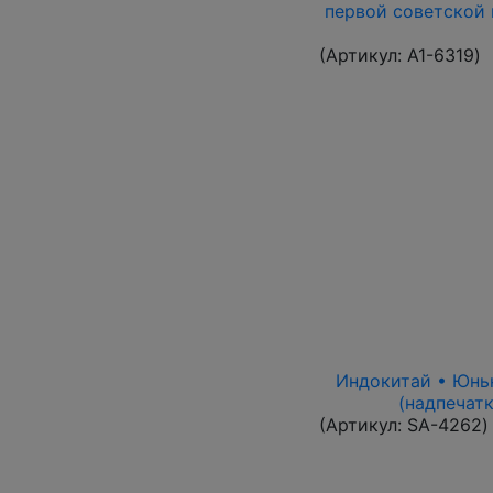
первой советской 
(Артикул:
A1-6319
)
Индокитай • Юньна
(надпечатк
(Артикул:
SA-4262
)