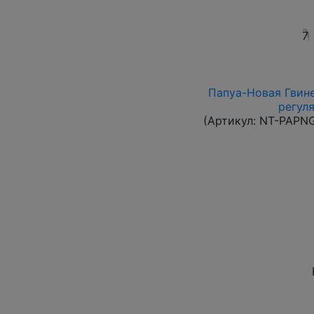
7
Папуа-Новая Гвине
регул
(Артикул:
NT-PAPN