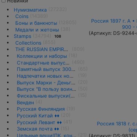
Новинки
(27232)
Нумизматика
(14389)
Coins
Россия 1897 г. А •
(12805)
Боны и банкноты
900 -
(38)
Медали и жетоны
(Артикул:
DS-9244-
(34794)
Stamps
108
(855)
Collections
(809)
THE RUSSIAN EMPIRE UNTIL 1917.
(18)
Коллекции и наборы
(490)
Стандартные выпуски
(65)
Памятный выпуск 300-летие Дома Романовых (1913г.) ♦♦
(19)
Надпечатки новых номиналов 1916-17 гг. ♦♦
(20)
Выпуск Марки - Деньги 1915-1917 гг. ♦♦
(50)
Выпуск "В пользу воинов" • 1914-1915 гг. ♦♦
(15)
Фискальные выпуски(Гербовые марки)
(4)
Венден
(19)
Русская Финляндия
(20)
Русский Китай ♦♦
(41)
Русский Левант ♦♦
Россия 1818 г. с
(15)
Земская почта ♦♦
(се
(21)
Цельные вещи(ПК, конверты...)
(Артикул:
DS-9831
)