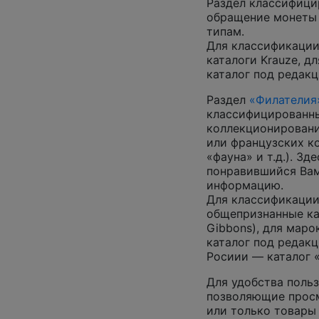
Раздел классифици
обращение монеты 
типам.
Для классификации
каталоги Krauze, д
каталог под редакц
Раздел
«Филателия
классифицированны
коллекционировани
или французских к
«фауна» и т.д.). З
понравившийся Вам
информацию.
Для классификации
общепризнанные ката
Gibbons), для маро
каталог под редакц
Росиии — каталог 
Для удобства польз
позволяющие просм
или только товары