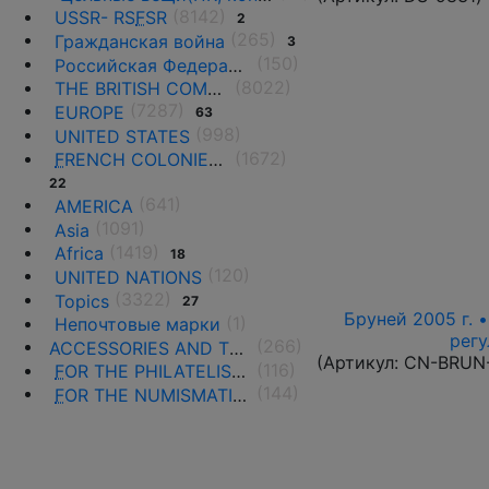
(8142)
USSR- RS
F
SR
2
(265)
Гражданская война
3
(150)
Российская Федерация(1992 г.-н.д.)
(8022)
THE BRITISH COMMONWEALTH
(7287)
EUROPE
63
(998)
UNITED STATES
(1672)
F
RENCH COLONIES AND THE TERRITORIES
22
(641)
AMERICA
(1091)
Asia
(1419)
Africa
18
(120)
UNITED NATIONS
(3322)
Topics
27
Бруней 2005 г. 
(1)
Непочтовые марки
регу
(266)
ACCESSORIES AND THE LITERATURE
(Артикул:
CN-BRUN
(116)
F
OR THE PHILATELISTS
(144)
F
OR THE NUMISMATISTS