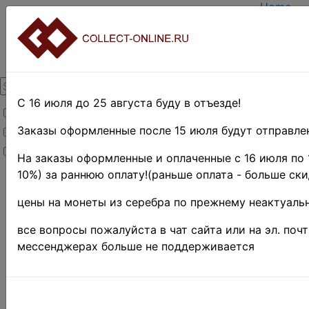
Home
Create a
Login
About Co
Contacts
DELIVER
Payment
С 16 июля до 25 августа буду в отъезде!
Товары со скидкой
Оценка и
TERMS 
Заказы оформленные после 15 июля будут отправлен
Товары в наличии
EASY S
Новинки
Предвар
На заказы оформленные и оплаченные с 16 июля по 
10%) за раннюю оплату!(раньше оплата - больше ски
Home
»
Stamps
»
Российская
цены на монеты из серебра по прежнему неактуальн
Федерация(1992
г.-н.д.)
»
1993 г.
все вопросы пожалуйста в чат сайта или на эл. поч
♦♦
мессенджерах больше не поддерживается
-30%
Россия 
• 50 - 5