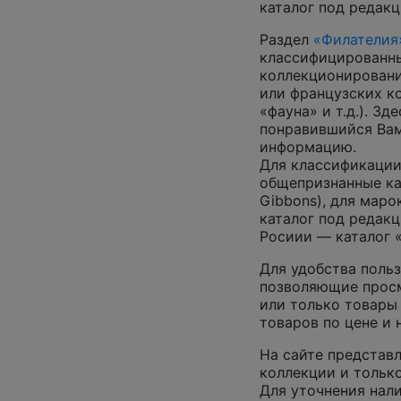
каталог под редакц
Раздел
«Филателия
классифицированны
коллекционировани
или французских к
«фауна» и т.д.). З
понравившийся Вам
информацию.
Для классификации
общепризнанные ката
Gibbons), для маро
каталог под редакц
Росиии — каталог 
Для удобства польз
позволяющие просм
или только товары
товаров по цене и
На сайте представл
коллекции и только
Для уточнения нал