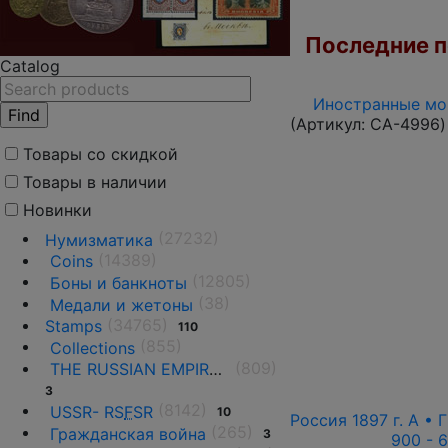
Последние по
Catalog
Иностранные мон
(Артикул:
CA-4996
)
Товары со скидкой
Товары в наличии
Новинки
(27232)
Нумизматика
(14389)
Coins
(12805)
Боны и банкноты
(38)
Медали и жетоны
(34765)
Stamps
110
(855)
Collections
(809)
THE RUSSIAN EMPIRE UNTIL 1917.
3
(8142)
USSR- RS
F
SR
10
Россия 1897 г. А • 
(265)
Гражданская война
3
900 - 