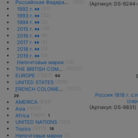
(150)
Российская Федерация(1992 г.-н.д.)
(Артикул:
DS-9244-
(31)
1992 г. ♦♦
(32)
1993 г. ♦♦
(2)
1994 г. ♦♦
(19)
2015 г. ♦♦
(9)
2016 г. ♦♦
(4)
2017 г. ♦♦
(3)
2018 г. ♦♦
(3)
2019 г. ♦♦
(13)
Непочтовые марки
(8022)
THE BRITISH COMMONWEALTH
(7287)
EUROPE
64
(998)
UNITED STATES
(1672)
F
RENCH COLONIES AND THE TERRITORIES
Россия 1818 г. с.
29
(сер
(641)
AMERICA
(Артикул:
DS-9831
)
(1091)
Asia
(1401)
Africa
1
(120)
UNITED NATIONS
(3311)
Topics
18
(1)
Непочтовые марки