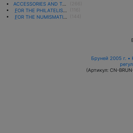
(266)
ACCESSORIES AND THE LITERATURE
(116)
F
OR THE PHILATELISTS
(144)
F
OR THE NUMISMATISTS
Бруней 2005 г. •
регул
(Артикул:
CN-BRUN