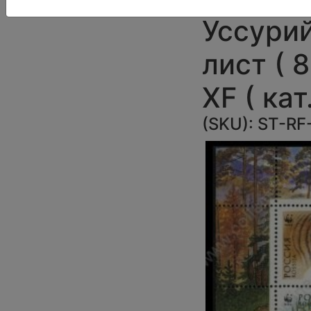
Уссурий
лист ( 
XF ( кат
(SKU):
ST-RF