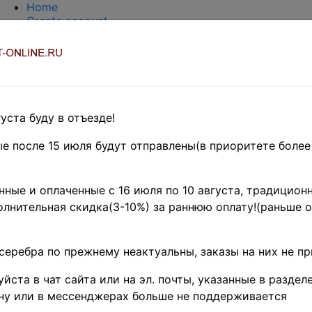
Home
Create account
Login
About Collect-Online
Contacts
DELIVERY
Payment
Оценка и покупка
уста буду в отъезде!
TERMS AND WORDS REDUCTIONS
EASY SEARCH
е после 15 июля будут отправлены(в приоритете более
Предварительные заказы!
SSR- RS
F
SR
»
Марки
ные и оплаченные с 16 июля по 10 августа, традиционн
низаций, благотворительных
лнительная скидка(3-10%) за раннюю оплату!(раньше о
• ВКПИ(Всероссийски
серебра по прежнему неактуальны, заказы на них не п
инвалидам) 1923 г. • 
йста в чат сайта или на эл. почты, указанные в разделе
надпечатка нов. номина
ну или в мессенджерах больше не поддерживается