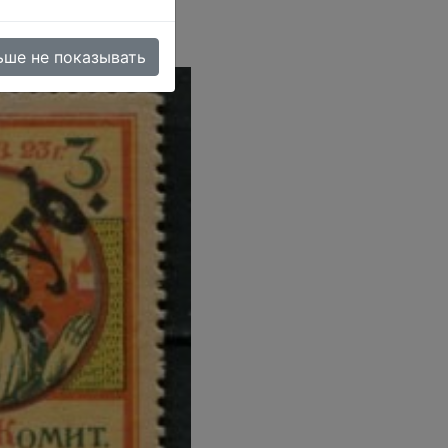
US-6022
)
ьше не показывать