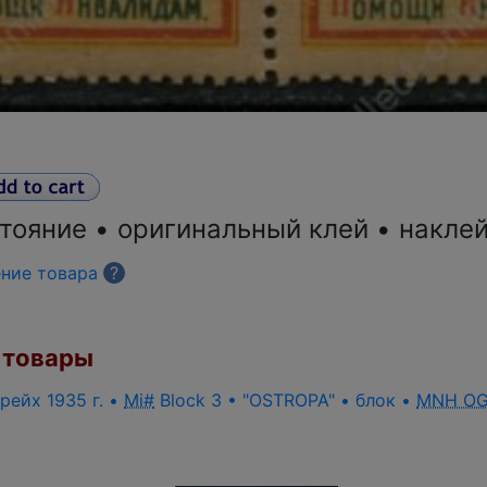
тояние • оригинальный клей • накле
ение товара
?
товары
рейх 1935 г. •
Mi#
Block 3 • "OSTROPA" • блок •
MNH O