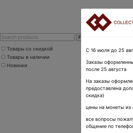
Товары со скидкой
С 16 июля до 25 авг
Товары в наличии
Заказы оформленны
Новинки
после 25 августа
Home
»
Stamps
»
U
На заказы оформлен
общественных орга
предоставлена допо
фондов и обществ
скидка)
РСФСР 
цены на монеты из 
помощи 
все вопросы пожалу
руб. • 
общение по телефо