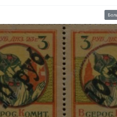
 MH OG XF
(
Product code (SKU):
Бол