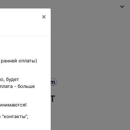
×
My shopping cart
(empty)
 ранней оплаты)
о, будет
плата - больше
й комитет
ринимаются!
10 на 3
 "контакты",
ла • кв.