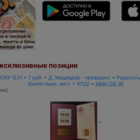
ксклюзивные позиции
 СК# 1231 • 7 руб. • Д. Медведев - президент • Редкост
буклет(мал. лист + КПД) •
MNH OG
XF
inv
)
+