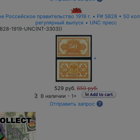
-19%
е Российское правительство 1919 г. • P# S828 • 50 ко
регулярный выпуск • UNC пресс
828-1919-UNC(NT-3303)
)
+
529 руб.
650 руб.
2
В наличии -
1+
Отправить запрос
?