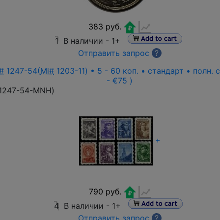
383 руб.
1
В наличии -
1+
Отправить запрос
?
#
1247-54(
Mi#
1203-11) • 5 - 60 коп. • стандарт • полн.
- €75 )
1247-54-MNH
)
+
790 руб.
4
В наличии -
1+
Отправить запрос
?