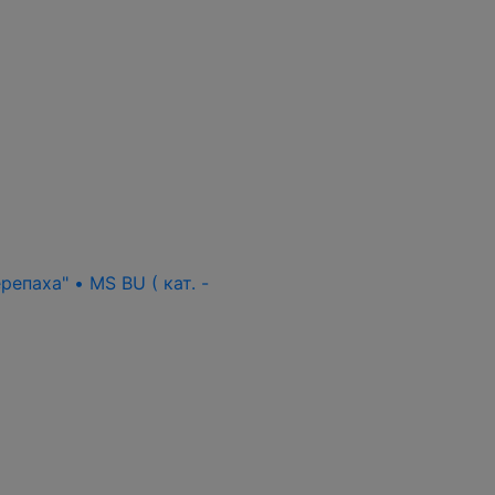
епаха" • MS BU ( кат. -