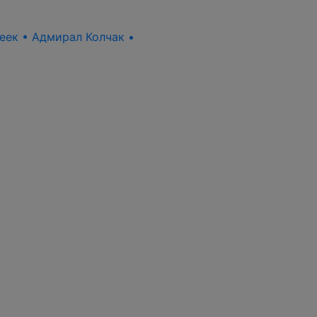
пеек • Адмирал Колчак •