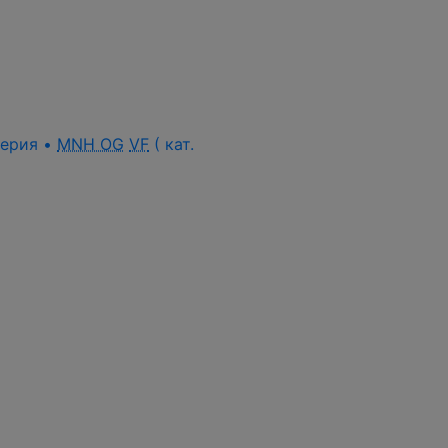
 серия •
MNH OG
VF
( кат.