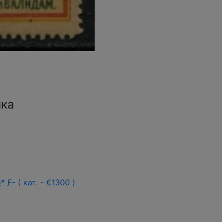
йка
G
*
F
- ( кат. - €1300 )