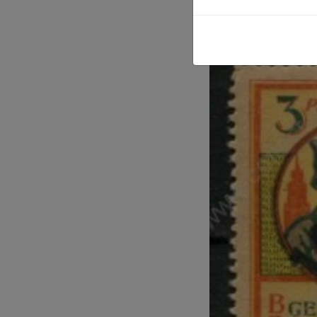
блок •