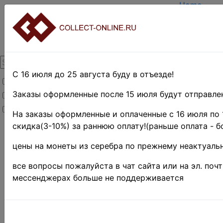
Home
Create acc
Login
About Colle
Contacts
DELIVERY
Payment
С 16 июля до 25 августа буду в отъезде!
Товары со скидкой
Оценка и 
TERMS AN
Заказы оформленные после 15 июля будут отправлен
Товары в наличии
EASY SEA
Новинки
Предварит
На заказы оформленные и оплаченные с 16 июля по 
скидка(3-10%) за раннюю оплату!(раньше оплата - б
Home
»
Stamps
»
цены на монеты из серебра по прежнему неактуальн
UNITED
STATES
»
все вопросы пожалуйста в чат сайта или на эл. поч
Служебные
мессенджерах больше не поддерживается
выпуски
США 188
1 c. • 