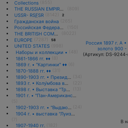
(855)
Collections
(809)
THE RUSSIAN EMPIRE UNTIL 1917.
(8142)
USSR- RS
F
SR
2
(265)
Гражданская война
(150)
Российская Федерация(1992 г.-н.д.)
(8022)
THE BRITISH COMMONWEALTH
(7287)
EUROPE
58
Россия 1897 г. А •
(998)
UNITED STATES
золото 900 -
(48)
Наборы и коллекции •
(Артикул:
DS-9244-
(8)
1861-1866 гг. ♦♦
(6)
1869 г. • "Картинки" ♦♦
(31)
1870-1888 гг. ♦♦
(34)
1890-1903 гг. • Президенты и политики ♦♦
(22)
1893 г. • Колу́мбова выставка ♦♦
(13)
1898 г. • Выставка "Транс-Миссисипи" ♦♦
1901 г. • "Пан-Американская выставка" ♦♦
(5)
(24)
1902-1903 гг. • "Выдающиеся граждане" ♦♦
1904 г. • выставка "Луизиана" ♦♦
(7)
В 
(182)
1907-1940 гг.