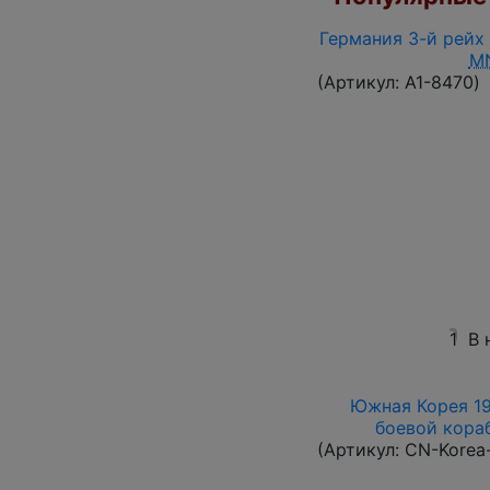
Германия 3-й рейх 
M
(Артикул:
A1-8470
)
1
В 
Южная Корея 196
боевой корабл
(Артикул:
CN-Korea