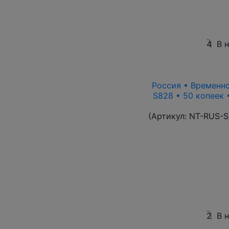
4
В 
Россия • Временно
S828 • 50 копеек 
(Артикул:
NT-RUS-S
2
В 