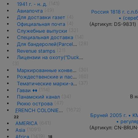
(141)
1941 г. - н. д.
(49)
Авиапочта
Россия 1818 г. с.п.
(4)
Для доставки газет
• (сере
(4)
(Артикул:
DS-9831
)
Официальная почта
(32)
Служебные выпуски
(14)
Специальная доставка
(28)
Для бандеролей(Parcel post) ♦♦
(21)
Revenue stamps
Лицензии на охоту("Duck stamps")
(3)
(30)
Маркированные конверты, ПК и вырезки
(60)
Рождественские и пасхальные этикетки
(37)
Тематические марки-этикетки
(114)
Гаваи ♦♦
(34)
В 
Панамский канал
(47)
Рюкю острова
(1672)
F
RENCH COLONIES AND THE TERRITORIES
Бруней 2005 г. • K
22
• регуля
(641)
AMERICA
(Артикул:
CN-BRUN
(1091)
Asia
(1419)
Africa
18