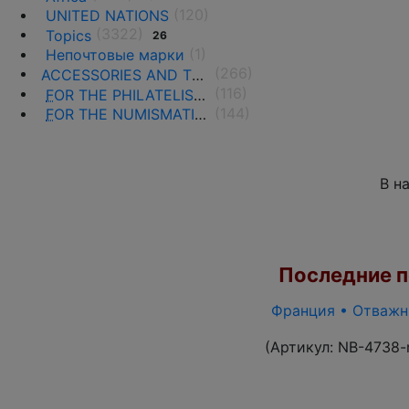
(120)
UNITED NATIONS
(3322)
Topics
26
(1)
Непочтовые марки
(266)
ACCESSORIES AND THE LITERATURE
(116)
F
OR THE PHILATELISTS
(144)
F
OR THE NUMISMATISTS
В н
Последние по
Франция • Отважны
(Артикул:
NB-4738-