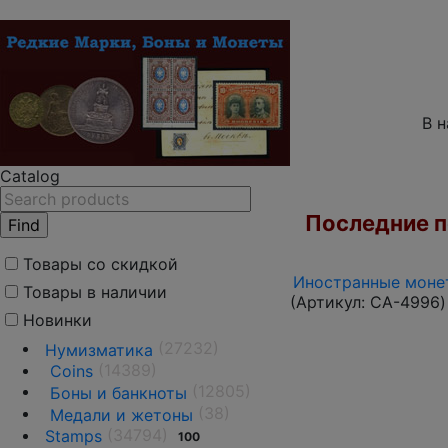
В 
Catalog
Последние по
Товары со скидкой
Иностранные монет
Товары в наличии
(Артикул:
CA-4996
)
Новинки
(27232)
Нумизматика
(14389)
Coins
(12805)
Боны и банкноты
(38)
Медали и жетоны
(34794)
Stamps
100