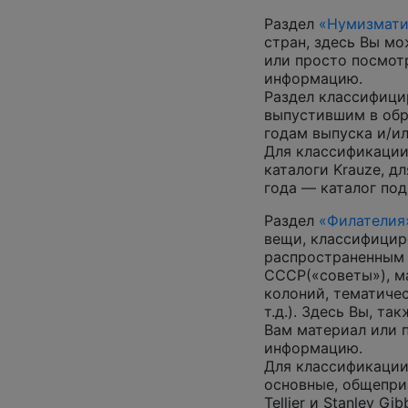
Раздел
«Нумизмати
стран, здесь Вы м
или просто посмот
информацию.
Раздел классифици
выпустившим в обр
годам выпуска и/ил
Для классификации
каталоги Krauze, д
года — каталог под
Раздел
«Филателия
вещи, классифицир
распространенным
СССР(«советы»), м
колоний, тематиче
т.д.). Здесь Вы, т
Вам материал или 
информацию.
Для классификации
основные, общепризн
Tellier и Stanley G