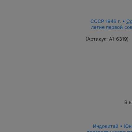
СССР 1946 г. •
С
летие первой сов
(Артикул:
A1-6319
)
В 
Индокитай • Юньн
торговля (надпеча