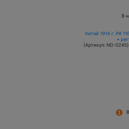
В 
Китай 1914 г. P# 1
• ре
(Артикул:
ND-0245
)
В