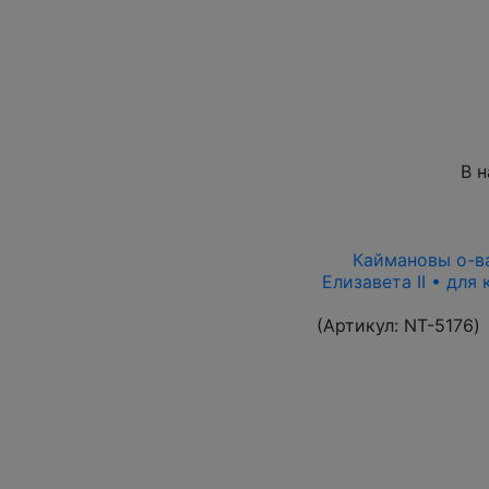
В 
Каймановы о-ва 
Елизавета II • для
(Артикул:
NT-5176
)