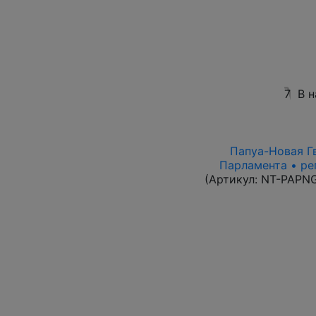
7
В 
Папуа-Новая Гв
Парламента • ре
(Артикул:
NT-PAPN