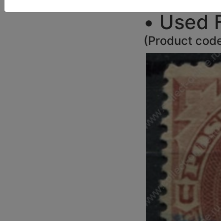
• Used F
(
Product cod