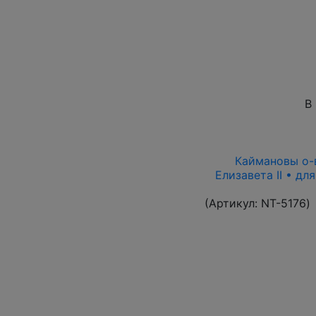
В
Каймановы о-в
Елизавета II • дл
(Артикул:
NT-5176
)