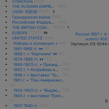
(855)
Collections
(809)
THE RUSSIAN EMPIRE UNTIL 1917.
(8142)
USSR- RS
F
SR
2
(265)
Гражданская война
(150)
Российская Федерация(1992 г.-н.д.)
(8023)
THE BRITISH COMMONWEALTH
1
(7287)
EUROPE
58
Россия 1897 г. А 
(998)
UNITED STATES
золото 900 
(48)
Наборы и коллекции •
(Артикул:
DS-9244-
(8)
1861-1866 гг. ♦♦
(6)
1869 г. • "Картинки" ♦♦
(31)
1870-1888 гг. ♦♦
(34)
1890-1903 гг. • Президенты и политики ♦♦
(22)
1893 г. • Колу́мбова выставка ♦♦
(13)
1898 г. • Выставка "Транс-Миссисипи" ♦♦
1901 г. • "Пан-Американская выставка" ♦♦
(5)
(24)
1902-1903 гг. • "Выдающиеся граждане" ♦♦
1904 г. • выставка "Луизиана" ♦♦
(7)
В
(182)
1907-1940 гг.