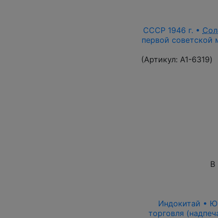
СССР 1946 г. •
Сол
первой советской м
(Артикул:
A1-6319
)
В
Индокитай • Юнь
торговля (надпеч