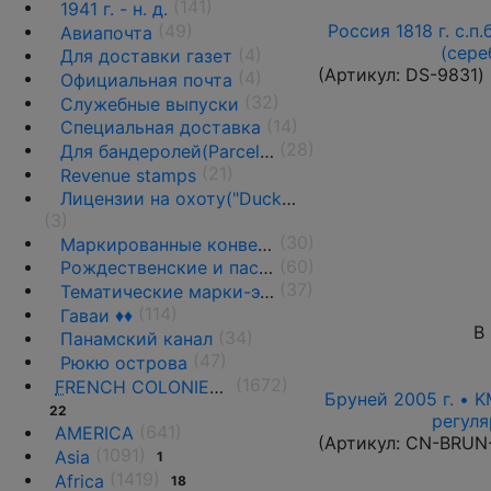
(141)
1941 г. - н. д.
(49)
Россия 1818 г. с.п.
Авиапочта
(сере
(4)
Для доставки газет
(Артикул:
DS-9831
)
(4)
Официальная почта
(32)
Служебные выпуски
(14)
Специальная доставка
(28)
Для бандеролей(Parcel post) ♦♦
(21)
Revenue stamps
Лицензии на охоту("Duck stamps")
(3)
(30)
Маркированные конверты, ПК и вырезки
(60)
Рождественские и пасхальные этикетки
(37)
Тематические марки-этикетки
(114)
Гаваи ♦♦
В
(34)
Панамский канал
(47)
Рюкю острова
(1672)
F
RENCH COLONIES AND THE TERRITORIES
Бруней 2005 г. • K
22
регуля
(641)
AMERICA
(Артикул:
CN-BRUN
(1091)
Asia
1
(1419)
Africa
18