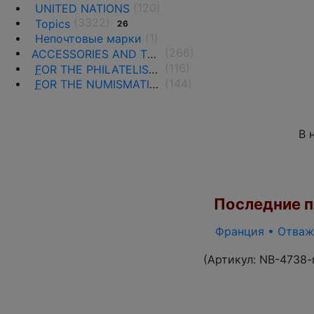
(120)
UNITED NATIONS
(3322)
Topics
26
(1)
Непочтовые марки
(266)
ACCESSORIES AND THE LITERATURE
(116)
F
OR THE PHILATELISTS
(144)
F
OR THE NUMISMATISTS
В 
Последние по
Франция • Отважн
(Артикул:
NB-4738-