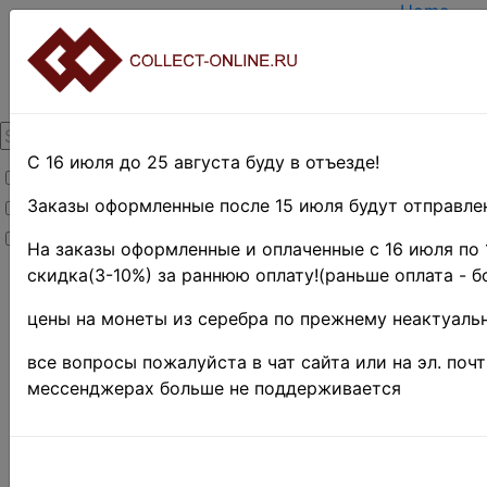
Home
Create ac
Login
About Coll
Contacts
DELIVERY
Payment
С 16 июля до 25 августа буду в отъезде!
Товары со скидкой
Оценка и 
TERMS A
Заказы оформленные после 15 июля будут отправлен
Товары в наличии
EASY SE
Новинки
Предвари
На заказы оформленные и оплаченные с 16 июля по 
скидка(3-10%) за раннюю оплату!(раньше оплата - б
Home
»
Stamps
»
цены на монеты из серебра по прежнему неактуальн
UNITED
STATES
»
все вопросы пожалуйста в чат сайта или на эл. поч
1902-1903 гг.
мессенджерах больше не поддерживается
•
"Выдающиеся
граждане" ♦♦
США 190