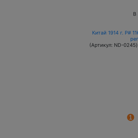
В
Китай 1914 г. P# 1
ре
(Артикул:
ND-0245
)