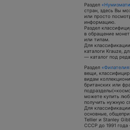
Раздел
«Нумизмати
стран, здесь Вы м
или просто посмот
информацию.
Раздел классифици
в обращение монеты
или типам.
Для классификации
каталоги Krauze, д
— каталог под ред
Раздел
«Филателия
вещи, классифицир
видам коллекциони
британских или фр
подразделы(«космос
можете купить люб
получить нужную 
Для классификации
основные, общепризн
Tellier и Stanley G
СССР до 1991 года 