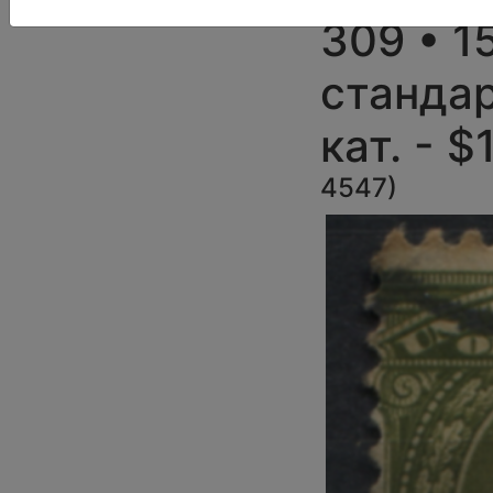
309 • 15
стандар
кат. - $
4547
)