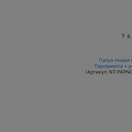
7
В
Папуа-Новая Г
Парламента • р
(Артикул:
NT-PAPN