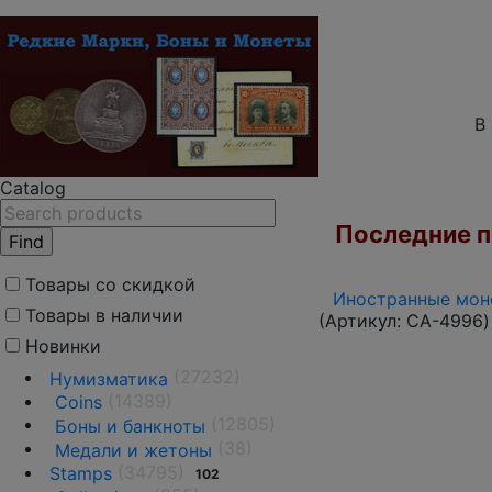
В
Catalog
Последние по
Товары со скидкой
Иностранные моне
Товары в наличии
(Артикул:
CA-4996
)
Новинки
(27232)
Нумизматика
(14389)
Coins
(12805)
Боны и банкноты
(38)
Медали и жетоны
(34795)
Stamps
102