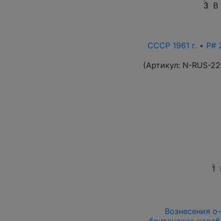
3
В
СССР 1961 г. • P# 
(Артикул:
N-RUS-22
1
Вознесения о-в