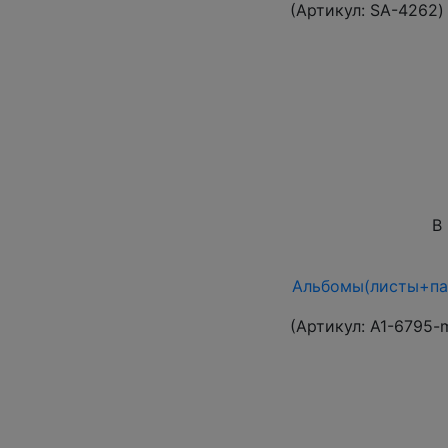
(Артикул:
SA-4262
)
В
Альбомы(листы+пап
(Артикул:
A1-6795-