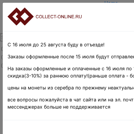
Home
Create acco
Login
About Collec
Contacts
DELIVERY
Payment
С 16 июля до 25 августа буду в отъезде!
Товары со скидкой
Оценка и по
TERMS AND
Заказы оформленные после 15 июля будут отправлен
Товары в наличии
EASY SEAR
Новинки
Предварите
На заказы оформленные и оплаченные с 16 июля по 
скидка(3-10%) за раннюю оплату!(раньше оплата - б
Home
»
Stamps
цены на монеты из серебра по прежнему неактуальн
»
UNITED
все вопросы пожалуйста в чат сайта или на эл. поч
STATES
мессенджерах больше не поддерживается
»
Revenue
stamps
США 191