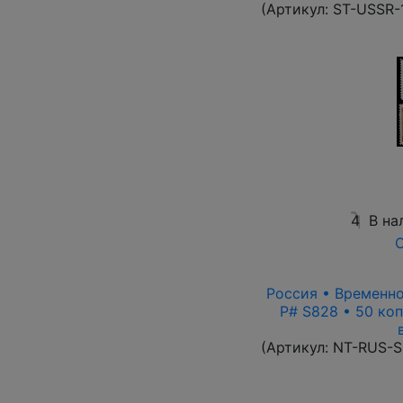
(Артикул:
ST-USSR-
4
В на
О
Россия • Временно
P# S828 • 50 ко
(Артикул:
NT-RUS-S