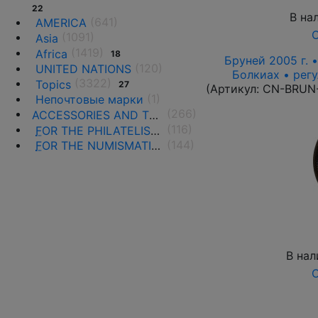
22
В на
(641)
AMERICA
О
(1091)
Asia
(1419)
Africa
18
Бруней 2005 г. 
(120)
UNITED NATIONS
Болкиах • рег
(3322)
Topics
27
(Артикул:
CN-BRUN
(1)
Непочтовые марки
(266)
ACCESSORIES AND THE LITERATURE
(116)
F
OR THE PHILATELISTS
(144)
F
OR THE NUMISMATISTS
В нал
О