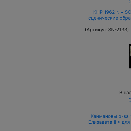
О
КНР 1962 г. •
S
сценические обра
(Артикул:
SN-2133
)
В на
О
Каймановы о-ва 1
Елизавета II • дл