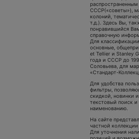
распространенным
СССР(«советы»), м
колоний, тематиче
т.д.). Здесь Вы, т
понравившийся Вам
справочную инфор
Для классификации
основные, общеприз
et Tellier и Stanley
года и СССР до 199
Соловьева, для ма
«Стандарт-Коллекц
Для удобства поль
фильтры, позволяю
скидкой, новинки и
текстовый поиск и
наименованию.
На сайте представл
частной коллекции 
Для уточнения нал
позиций и возможн