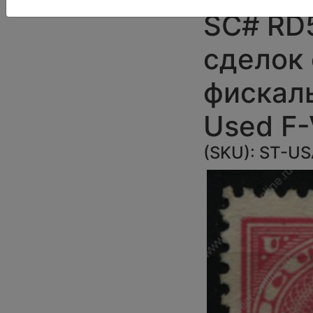
SC# RD5
сделок 
фискал
Used F
(SKU):
ST-US