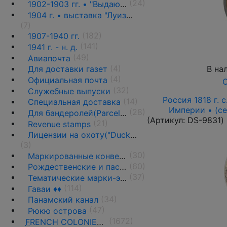
(24)
1902-1903 гг. • "Выдающиеся граждане" ♦♦
1904 г. • выставка "Луизиана" ♦♦
(7)
(182)
1907-1940 гг.
(141)
1941 г. - н. д.
(49)
Авиапочта
(4)
В на
Для доставки газет
(4)
Официальная почта
О
(32)
Служебные выпуски
Россия 1818 г. с
(14)
Специальная доставка
Империи • (се
(28)
Для бандеролей(Parcel post) ♦♦
(Артикул:
DS-9831
)
(21)
Revenue stamps
Лицензии на охоту("Duck stamps")
(3)
(30)
Маркированные конверты, ПК и вырезки
(60)
Рождественские и пасхальные этикетки
(37)
Тематические марки-этикетки
(114)
Гаваи ♦♦
(34)
Панамский канал
(47)
Рюкю острова
(1672)
F
RENCH COLONIES AND THE TERRITORIES