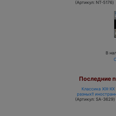
(Артикул:
NT-5176
)
В на
О
Последние по
Классика XIX-XX
разных!! иностран
(Артикул:
SA-3629
)