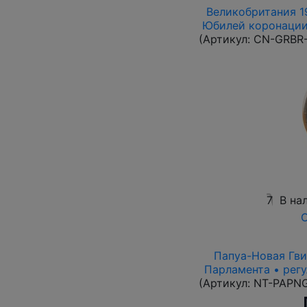
Великобритания 19
Юбилей коронации 
(Артикул:
CN-GRBR-
7
В на
О
Папуа-Новая Гвин
Парламента • рег
(Артикул:
NT-PAPN