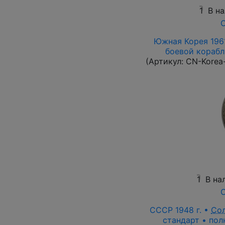
1
В н
О
Южная Корея 1961
боевой корабль
(Артикул:
CN-Korea
1
В на
О
СССР 1948 г. •
Со
стандарт • пол