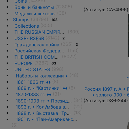
(14389)
Coins
(12805)
Боны и банкноты
(Артикул:
CA-4996
)
(38)
Медали и жетоны
(34794)
Stamps
108
(855)
Collections
(809)
THE RUSSIAN EMPIRE UNTIL 1917.
(8142)
USSR- RS
F
SR
2
(265)
Гражданская война
3
(150)
Российская Федерация(1992 г.-н.д.)
(8022)
THE BRITISH COMMONWEALTH
(7287)
EUROPE
63
(998)
UNITED STATES
(48)
Наборы и коллекции •
О
(8)
1861-1866 гг. ♦♦
(6)
1869 г. • "Картинки" ♦♦
Россия 1897 г. А • 
(31)
1870-1888 гг. ♦♦
• золото 900 - 
(34)
(Артикул:
DS-9244-
1890-1903 гг. • Президенты и политики ♦♦
(22)
1893 г. • Колу́мбова выставка ♦♦
(13)
1898 г. • Выставка "Транс-Миссисипи" ♦♦
1901 г. • "Пан-Американская выставка" ♦♦
(5)