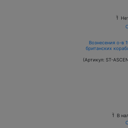
1
Не
О
Вознесения о-в 19
британских корабл
(Артикул:
ST-ASCE
1
В на
О