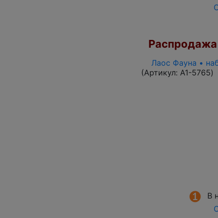
О
Распродажа
Лаос Фауна • на
(Артикул:
A1-5765
)
В 
О