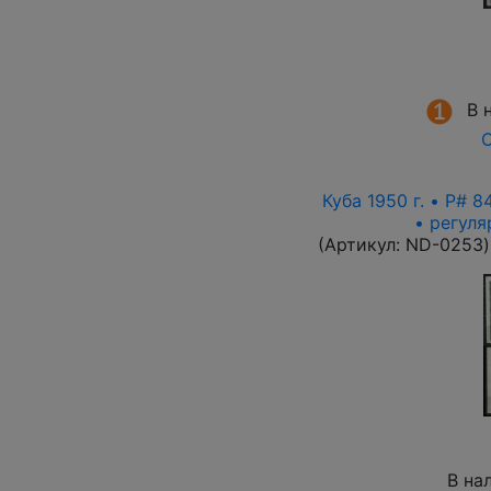
В 
О
Куба 1950 г. • P# 
• регул
(Артикул:
ND-0253
)
В на