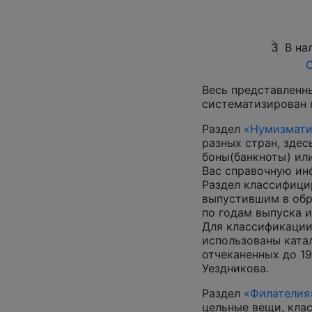
3
В на
О
Весь представленн
систематизирован 
Раздел
«Нумизмати
разных стран, зде
боны(банкноты) ил
Вас справочную и
Раздел классифици
выпустившим в обр
по годам выпуска и
Для классификации
использованы катал
отчеканенных до 19
Уездникова.
Раздел
«Филателия
цельные вещи, кла