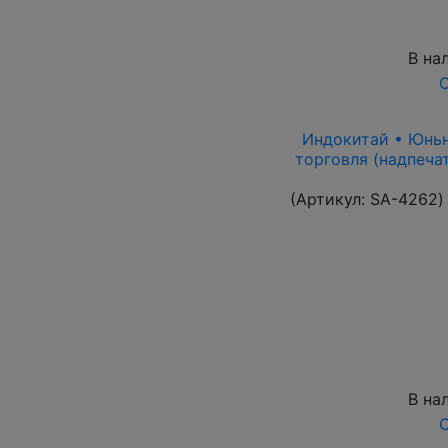
В на
О
Индокитай • Юньнан
торговля (надпеча
(Артикул:
SA-4262
)
В на
О