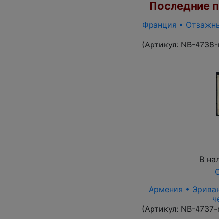
Последние по
Франция • Отважные
(Артикул:
NB-4738-
В на
О
Армения • Эриван 
ч
(Артикул:
NB-4737-