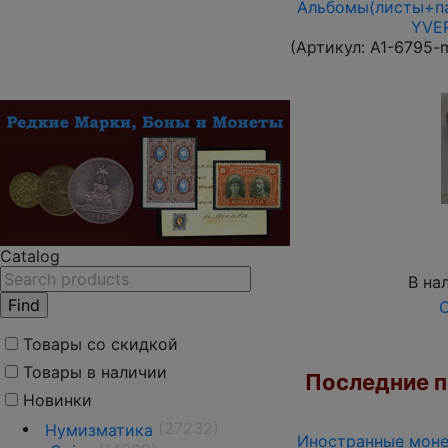
Альбомы(листы+па
YVER
(Артикул:
A1-6795-
Catalog
В на
О
Товары со скидкой
Товары в наличии
Последние по
Новинки
(27232)
Нумизматика
Иностранные монет