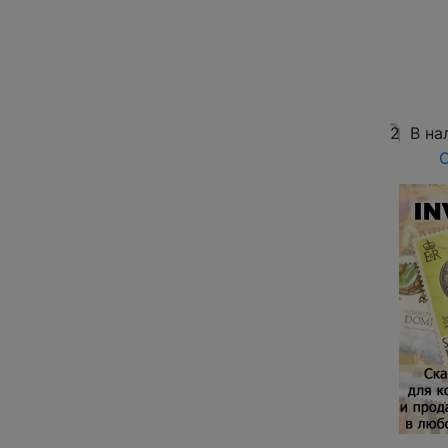
2
В на
О