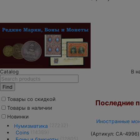
В н
Catalog
Товары со скидкой
Последние по
Товары в наличии
Новинки
Иностранные мон
(27232)
Нумизматика
(14389)
Coins
(Артикул:
CA-4996
)
(12805)
Боны и банкноты