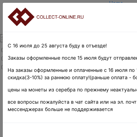
Home
Create acc
Login
About Colle
Contacts
DELIVERY
Payment
С 16 июля до 25 августа буду в отъезде!
Товары со скидкой
Оценка и п
TERMS AN
Заказы оформленные после 15 июля будут отправлен
Товары в наличии
EASY SEA
Новинки
Предварите
На заказы оформленные и оплаченные с 16 июля по 
скидка(3-10%) за раннюю оплату!(раньше оплата - б
Home
»
Stamps
»
цены на монеты из серебра по прежнему неактуальн
UNITED
STATES
»
все вопросы пожалуйста в чат сайта или на эл. поч
Наборы и
мессенджерах больше не поддерживается
коллекции
•
США • X