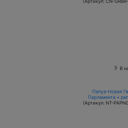
(Артикул:
CN-GRBR-
7
В н
Папуа-Новая Гви
Парламента • ре
(Артикул:
NT-PAPN