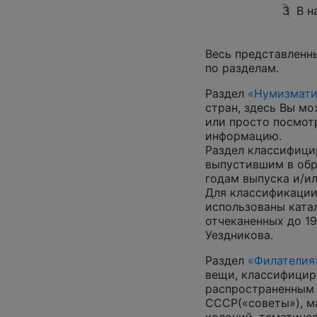
3
В н
Весь представленн
по разделам.
Раздел
«Нумизмати
стран, здесь Вы м
или просто посмот
информацию.
Раздел классифици
выпустившим в обр
годам выпуска и/ил
Для классификации
использованы катал
отчеканенных до 19
Уездникова.
Раздел
«Филателия
вещи, классифицир
распространенным
СССР(«советы»), м