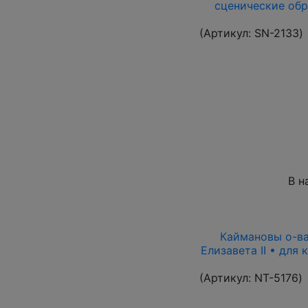
сценические обр
(Артикул:
SN-2133
)
В н
Каймановы о-ва 
Елизавета II • для
(Артикул:
NT-5176
)