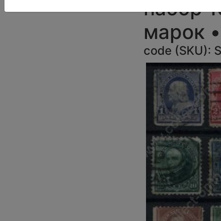
набор 1
марок •
code (SKU):