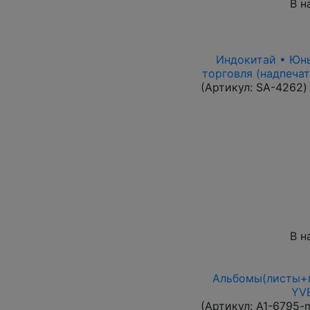
В н
Индокитай • Юньн
торговля (надпечат
(Артикул:
SA-4262
)
В н
Альбомы(листы+п
YVE
(Артикул:
A1-6795-