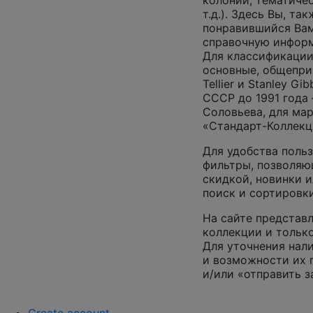
колоний, тематиче
т.д.). Здесь Вы, т
понравившийся Вам
справочную инфор
Для классификации
основные, общепризн
Tellier и Stanley G
СССР до 1991 года 
Соловьева, для ма
«Стандарт-Коллекц
Для удобства поль
фильтры, позволяю
скидкой, новинки и
поиск и сортировк
На сайте представл
коллекции и только
Для уточнения нал
и возможности их 
и/или «отправить з