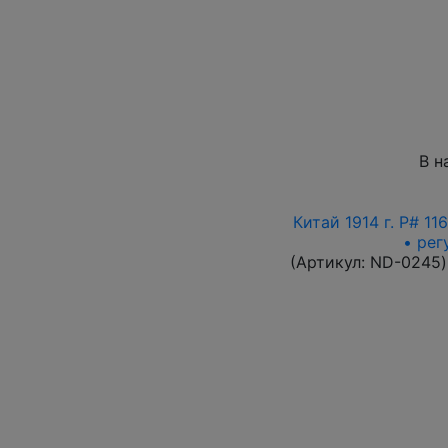
В н
Китай 1914 г. P# 1
• рег
(Артикул:
ND-0245
)