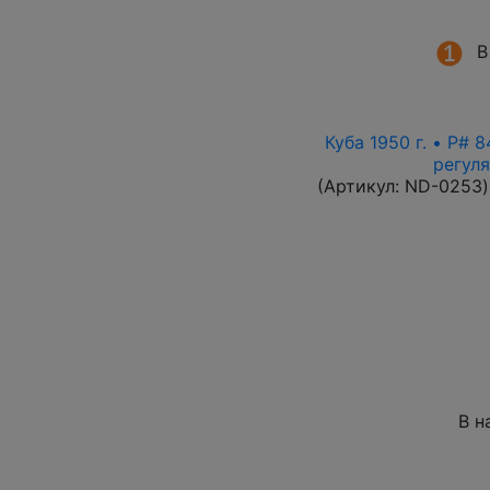
В
Куба 1950 г. • P# 
регул
(Артикул:
ND-0253
)
В н