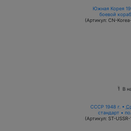
Южная Корея 196
боевой корабл
(Артикул:
CN-Korea
1
В н
СССР 1948 г. •
С
стандарт • по
(Артикул:
ST-USSR-