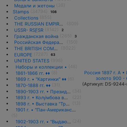
(38)
Медали и жетоны
(34794)
Stamps
108
(855)
Collections
(809)
THE RUSSIAN EMPIRE UNTIL 1917.
(8142)
USSR- RS
F
SR
2
(265)
Гражданская война
3
(150)
Российская Федерация(1992 г.-н.д.)
(8022)
THE BRITISH COMMONWEALTH
(7287)
EUROPE
63
(998)
UNITED STATES
(48)
Наборы и коллекции •
Россия 1897 г. А • 
(8)
1861-1866 гг. ♦♦
золото 900 - 
(6)
1869 г. • "Картинки" ♦♦
(Артикул:
DS-9244-
(31)
1870-1888 гг. ♦♦
(34)
1890-1903 гг. • Президенты и политики ♦♦
(22)
1893 г. • Колу́мбова выставка ♦♦
(13)
1898 г. • Выставка "Транс-Миссисипи" ♦♦
1901 г. • "Пан-Американская выставка" ♦♦
(5)
(24)
1902-1903 гг. • "Выдающиеся граждане" ♦♦