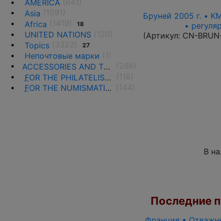
(641)
AMERICA
(1091)
Asia
Бруней 2005 г. • K
(1419)
Africa
18
• регуля
(120)
UNITED NATIONS
(Артикул:
CN-BRUN
(3322)
Topics
27
(1)
Непочтовые марки
(266)
ACCESSORIES AND THE LITERATURE
(116)
F
OR THE PHILATELISTS
(144)
F
OR THE NUMISMATISTS
В н
Последние по
Франция • Отважны