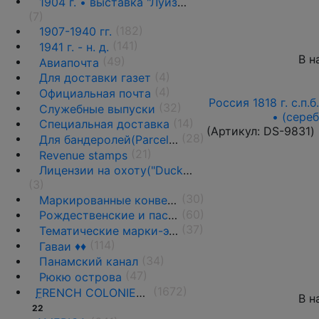
1904 г. • выставка "Луизиана" ♦♦
(7)
(182)
1907-1940 гг.
(141)
1941 г. - н. д.
В н
(49)
Авиапочта
(4)
Для доставки газет
(4)
Официальная почта
Россия 1818 г. с.п.
(32)
Служебные выпуски
• (сере
(14)
Специальная доставка
(Артикул:
DS-9831
)
(28)
Для бандеролей(Parcel post) ♦♦
(21)
Revenue stamps
Лицензии на охоту("Duck stamps")
(3)
(30)
Маркированные конверты, ПК и вырезки
(60)
Рождественские и пасхальные этикетки
(37)
Тематические марки-этикетки
(114)
Гаваи ♦♦
(34)
Панамский канал
(47)
Рюкю острова
(1672)
F
RENCH COLONIES AND THE TERRITORIES
В н
22