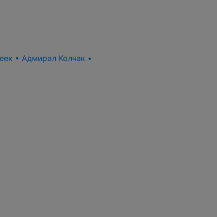
пеек • Адмирал Колчак •