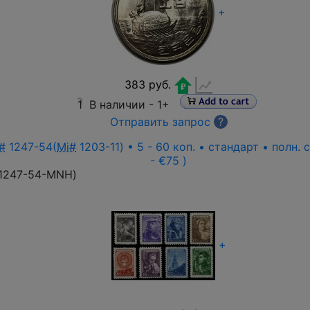
+
383 руб.
1
В наличии -
1+
Отправить запрос
?
#
1247-54(
Mi#
1203-11) • 5 - 60 коп. • стандарт • полн.
- €75 )
1247-54-MNH
)
+