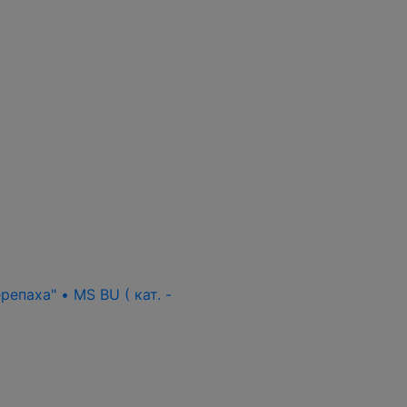
епаха" • MS BU ( кат. -