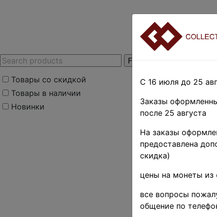
Товары со скидкой
С 16 июля до 25 авг
Товары в наличии
Заказы оформленны
Новинки
после 25 августа
Home
»
Stamps
»
U
На заказы оформлен
гг.
»
1960 г. ♦♦
предоставлена допо
СССР 19
скидка)
40-лет
цены на монеты из 
(
Product cod
все вопросы пожалу
общение по телефо