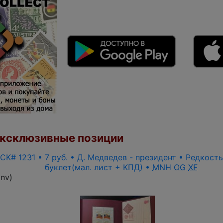
ксклюзивные позиции
 СК# 1231 • 7 руб. • Д. Медведев - президент • Редкост
буклет(мал. лист + КПД) •
MNH OG
XF
inv
)