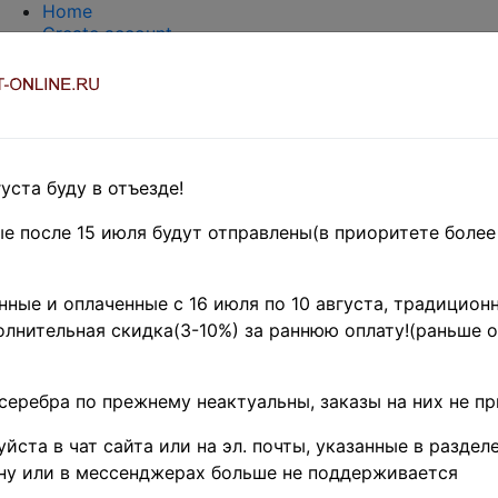
Home
Create account
Login
About Collect-Online
Contacts
DELIVERY
Payment
Оценка и покупка
уста буду в отъезде!
TERMS AND WORDS REDUCTIONS
EASY SEARCH
е после 15 июля будут отправлены(в приоритете более
Предварительные заказы!
SSR- RS
F
SR
»
СССР 1942-1960
ные и оплаченные с 16 июля по 10 августа, традиционн
лнительная скидка(3-10%) за раннюю оплату!(раньше о
60 г. • Сол# 2475 • 40
ие Казахской ССР • M
серебра по прежнему неактуальны, заказы на них не п
e (SKU):
ST-USSR-2475-MNH
)
йста в чат сайта или на эл. почты, указанные в разделе
ну или в мессенджерах больше не поддерживается