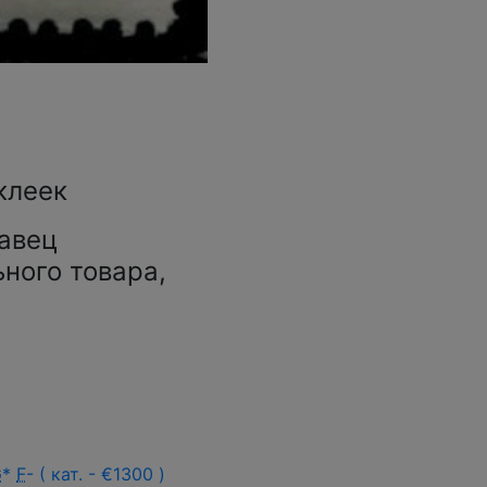
клеек
авец
ьного товара,
G
*
F
- ( кат. - €1300 )