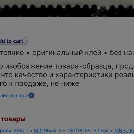
тояние • оригинальный клей • без на
о изображение товара-образца, прод
 что качество и характеристики реал
го к продаже, не ниже
ение товара
?
товары
рейх 1935 г. •
Mi#
Block 3 • "OSTROPA" • блок •
MNH O