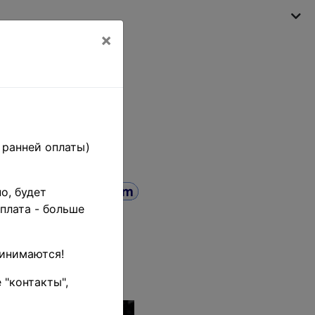
×
My shopping cart
(empty)
 ранней оплаты)
о, будет
плата - больше
 коп. •
NH OG VF
ринимаются!
 "контакты",