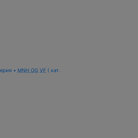
 серия •
MNH OG
VF
( кат.