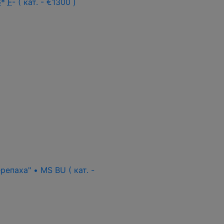
G
*
F
- ( кат. - €1300 )
епаха" • MS BU ( кат. -