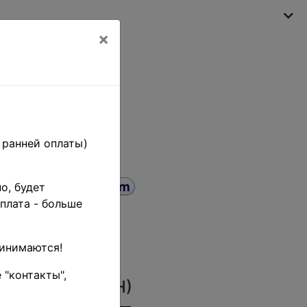
×
My shopping cart
(empty)
 ранней оплаты)
о, будет
плата - больше
25 - 60
лн. серия
ринимаются!
 "контакты",
SR-2477-9-MNH
)