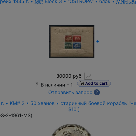
рейх 1935 г. •
Mi#
Block 3 • "OSTROPA" • блок •
MNH O
+
30000 руб.
1
В наличии -
1
Отправить запрос
?
г. • KM# 2 • 50 хванов • старинный боевой корабль "Чер
$10 )
-S-2-1961-MS
)