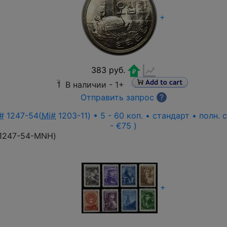
+
383 руб.
1
В наличии -
1+
Отправить запрос
?
#
1247-54(
Mi#
1203-11) • 5 - 60 коп. • стандарт • полн.
- €75 )
1247-54-MNH
)
+