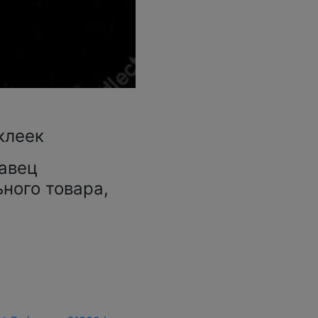
клеек
авец
ьного товара,