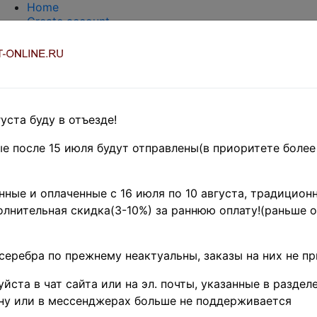
Home
Create account
Login
About Collect-Online
Contacts
DELIVERY
Payment
Оценка и покупка
уста буду в отъезде!
TERMS AND WORDS REDUCTIONS
EASY SEARCH
е после 15 июля будут отправлены(в приоритете более
Предварительные заказы!
SSR- RS
F
SR
»
СССР 1942-1960
ные и оплаченные с 16 июля по 10 августа, традиционн
лнительная скидка(3-10%) за раннюю оплату!(раньше о
60 г. • Сол# 2477-9 • 
Речной флот СССР • по
серебра по прежнему неактуальны, заказы на них не п
OG VF
йста в чат сайта или на эл. почты, указанные в разделе
(
Product code (SKU):
ST-US
ну или в мессенджерах больше не поддерживается