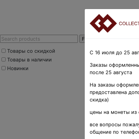
Товары со скидкой
С 16 июля до 25 авг
Товары в наличии
Заказы оформленны
Новинки
после 25 августа
Home
»
Stamps
»
U
На заказы оформлен
гг.
»
1960 г. ♦♦
предоставлена допо
СССР 19
скидка)
коп. • 
цены на монеты из 
• MNH 
все вопросы пожалу
общение по телефо