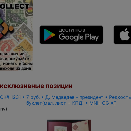
ксклюзивные позиции
 СК# 1231 • 7 руб. • Д. Медведев - президент • Редкост
буклет(мал. лист + КПД) •
MNH OG
XF
inv
)