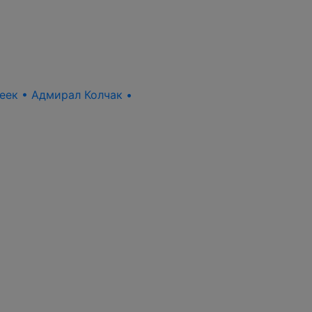
пеек • Адмирал Колчак •