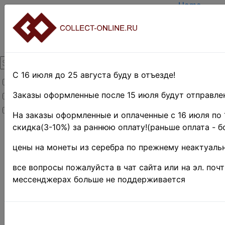
Home
Create acco
Login
About Colle
Contacts
DELIVERY
Payment
С 16 июля до 25 августа буду в отъезде!
Товары со скидкой
Оценка и п
TERMS AND
Заказы оформленные после 15 июля будут отправлен
Товары в наличии
EASY SEAR
Новинки
Предварите
На заказы оформленные и оплаченные с 16 июля по 
скидка(3-10%) за раннюю оплату!(раньше оплата - б
Home
»
Stamps
»
цены на монеты из серебра по прежнему неактуальн
EUROPE
»
Испания
все вопросы пожалуйста в чат сайта или на эл. поч
и
мессенджерах больше не поддерживается
колонии
Поиск в категории 