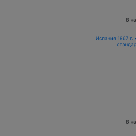
В н
Испания 1867 г.
станда
В н