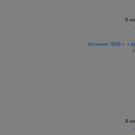
В н
Испания 1868 г. •
M
В н