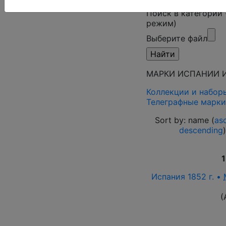
Поиск в категории
режим)
Выберите файл
МАРКИ ИСПАНИИ И
Коллекции и набор
Телеграфные марки
Sort by: name (
as
descending
1
Испания 1852 г. •
(