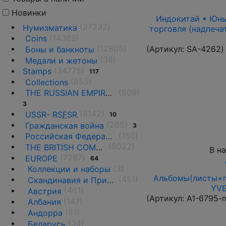
Новинки
Индокитай • Юньна
(27232)
Нумизматика
торговля (надпеча
(14389)
Coins
(12805)
(Артикул:
SA-4262
)
Боны и банкноты
(38)
Медали и жетоны
(34775)
Stamps
117
(855)
Collections
(809)
THE RUSSIAN EMPIRE UNTIL 1917.
3
(8142)
USSR- RS
F
SR
10
(265)
Гражданская война
3
(150)
Российская Федерация(1992 г.-н.д.)
(8022)
THE BRITISH COMMONWEALTH
В н
(7287)
EUROPE
64
(3)
Коллекции и наборы
Альбомы(листы+п
(451)
Скандинавия и Прибалтика
YVE
(461)
Австрия
(Артикул:
A1-6795-
(147)
Албания
(51)
Андорра
(34)
Беларусь