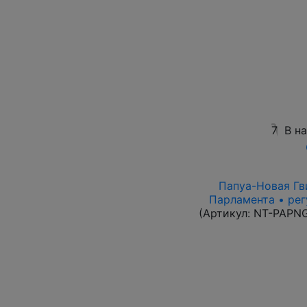
7
В н
Папуа-Новая Гви
Парламента • рег
(Артикул:
NT-PAPN