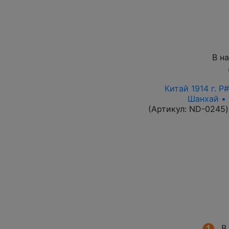
В н
Китай 1914 г. P
Шанхай • 
(Артикул:
ND-0245
)
В