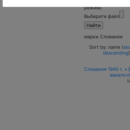
Поиск в категории
режим)
Выберите файл
марки Словакии
Sort by: name (
as
descending
Словакия 1940 г. •
авиапочт
(