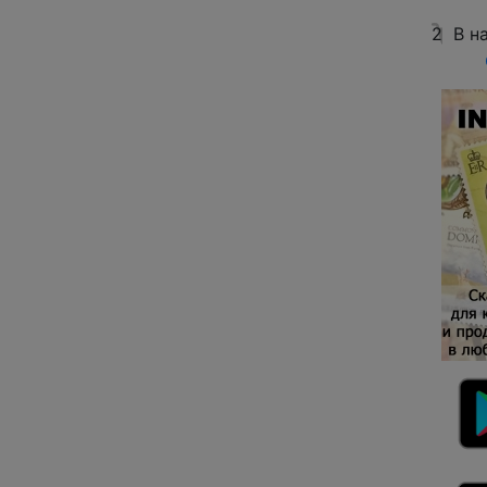
2
В н