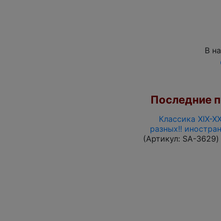
В н
Последние по
Классика XIX-X
разных!! иностра
(Артикул:
SA-3629
)