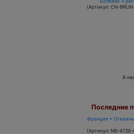
Болкиах • рег
(Артикул:
CN-BRUN
В на
Последние по
Франция • Отважные
(Артикул:
NB-4738-