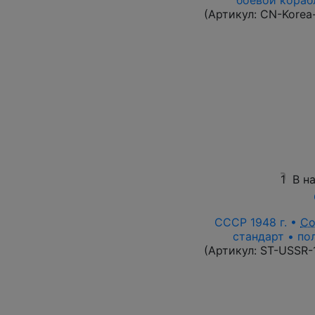
боевой корабл
(Артикул:
CN-Korea
1
В н
СССР 1948 г. •
Со
стандарт • по
(Артикул:
ST-USSR-