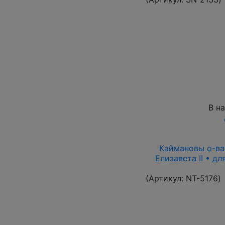
В н
Каймановы о-ва 
Елизавета II • д
(Артикул:
NT-5176
)