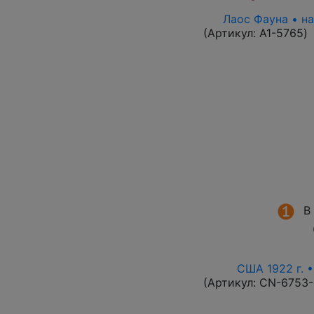
Лаос Фауна • н
(Артикул:
A1-5765
)
В
США 1922 г. •
(Артикул:
CN-6753