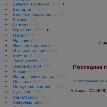
(208)
Бельгия и колонии
1
(103)
Болгария
(33)
Босния и Герцеговина
(173)
Ватикан
(203)
Венгрия
(1525)
Германия
49
(78)
Греция
(86)
Ирландия
В н
(256)
Испания и колонии
(679)
Италия и колонии
(3)
Крит ♦♦
(80)
Лихтенштейн
(98)
Последние по
Люкс
ембург ♦♦
(261)
Монако
(150)
Нидерланды и колонии
Иностранные моне
(95)
Польша •
(196)
Португалия и колонии
(Артикул:
CA-4996
)
(170)
Румыния
(78)
Сан-Марино
(3)
Северный Кипр