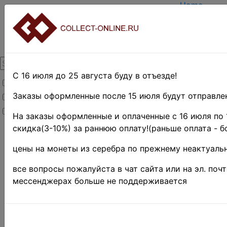
Home
Create acco
Login
About Colle
Contacts
DELIVERY
Payment
С 16 июля до 25 августа буду в отъезде!
Товары со скидкой
Оценка и п
TERMS AND
Заказы оформленные после 15 июля будут отправлен
Товары в наличии
EASY SEAR
Новинки
Предварите
На заказы оформленные и оплаченные с 16 июля по 
скидка(3-10%) за раннюю оплату!(раньше оплата - б
Home
»
Stamps
»
цены на монеты из серебра по прежнему неактуальн
EUROPE
»
Словакия
все вопросы пожалуйста в чат сайта или на эл. поч
♦♦
мессенджерах больше не поддерживается
Поиск в категории 