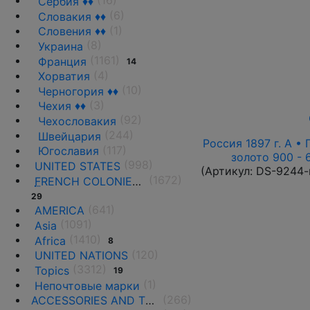
(16)
Сербия ♦♦
(6)
Словакия ♦♦
(1)
Словения ♦♦
(8)
Украина
(1161)
Франция
14
(4)
Хорватия
(10)
Черногория ♦♦
(3)
Чехия ♦♦
(92)
Чехословакия
(244)
Швейцария
Россия 1897 г. А • 
(117)
Югославия
золото 900 - 
(998)
UNITED STATES
(Артикул:
DS-9244-
(1672)
F
RENCH COLONIES AND THE TERRITORIES
29
(641)
AMERICA
(1091)
Asia
(1410)
Africa
8
(120)
UNITED NATIONS
(3312)
Topics
19
(1)
Непочтовые марки
(266)
ACCESSORIES AND THE LITERATURE