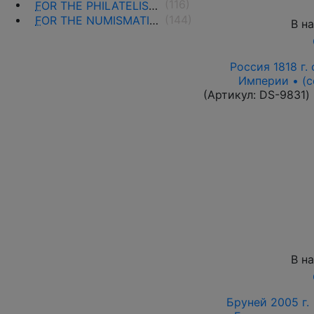
(116)
F
OR THE PHILATELISTS
(144)
F
OR THE NUMISMATISTS
В н
Россия 1818 г. с
Империи • (с
(Артикул:
DS-9831
)
В н
Бруней 2005 г. 