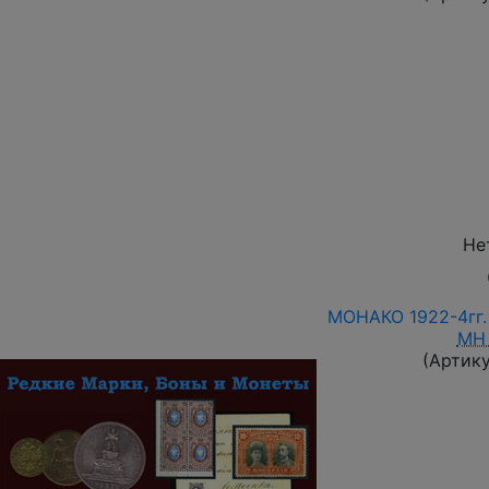
Не
МОНАКО 1922-4гг
MH
(Артик