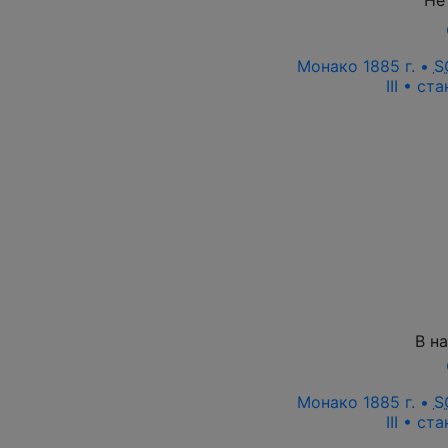
Не
Монако 1885 г. •
S
III • ст
В н
Монако 1885 г. •
S
III • ст