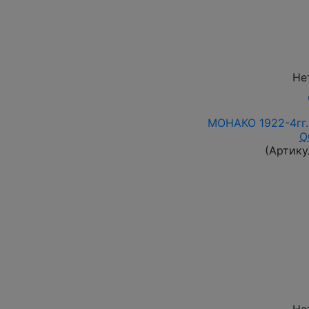
Не
МОНАКО 1922-4гг
O
(Артику