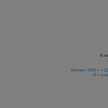
В н
Монако 1885 г. •
S
III • ст