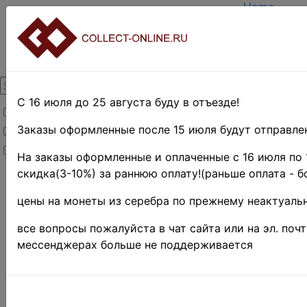
Home
Create acco
Login
About Colle
Contacts
DELIVERY
Payment
С 16 июля до 25 августа буду в отъезде!
Товары со скидкой
Оценка и п
TERMS AND
Заказы оформленные после 15 июля будут отправлен
Товары в наличии
EASY SEAR
Новинки
Предварите
На заказы оформленные и оплаченные с 16 июля по 
скидка(3-10%) за раннюю оплату!(раньше оплата - б
Home
»
Stamps
»
цены на монеты из серебра по прежнему неактуальн
EUROPE
»
Монако
все вопросы пожалуйста в чат сайта или на эл. поч
Поиск в категории 
мессенджерах больше не поддерживается
Поиск в категории