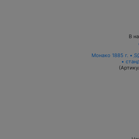
В н
Монако 1885 г. •
S
• стан
(Артику