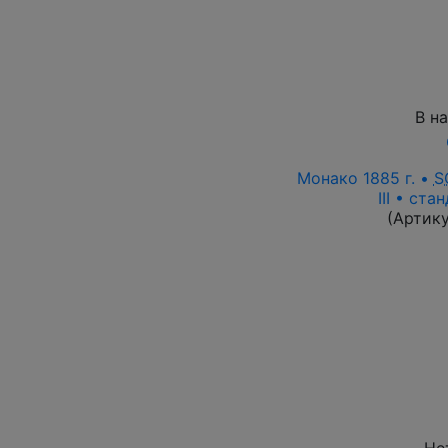
В н
Монако 1885 г. •
S
III • ста
(Артик