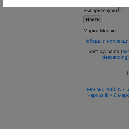
режим)
Выберите файл
Марки Монако
Наборы и коллекци
Sort by: name (
as
descending
1
Монако 1885 г. •
Чарльз III • 6 ма