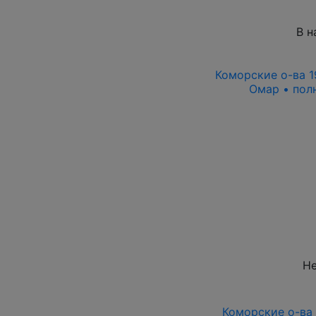
В н
Коморские о-ва 1
Омар • пол
Не
Коморские о-ва 