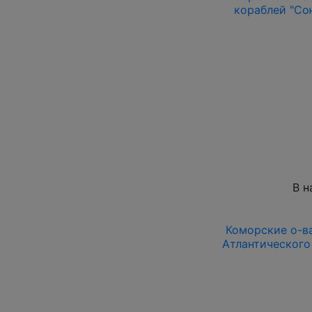
кораблей "Сою
В н
Коморские о-ва
Атлантического 