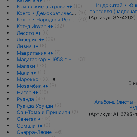
Индокитай • Юньн
(10)
Коморские острова ♦♦
торговля (надпечат
(10)
Конго • Демократическая Республика
(Артикул:
SA-4262
)
(40)
Конго • Народная Республика ♦♦
(32)
Кот-д'Ивуар ♦♦
(6)
Лесото ♦♦
(29)
Либерия ♦♦
(6)
Ливия ♦♦
(7)
Мавритания ♦♦
(31)
Мадагаскар • 1958 г. - н.д.
(33)
Малави
(11)
Мали ♦♦
(33)
Марокко
9
В н
(9)
Мозамбик ♦♦
(15)
Нигер ♦♦
(45)
Руанда
Альбомы(листы+п
(2)
Руанда-Урунди
YVE
(7)
Сан-Томе и Принсипи
(Артикул:
A1-6795-
(12)
Сенегал ♦
(3)
Сомали ♦♦
(46)
Сьерра-Леоне