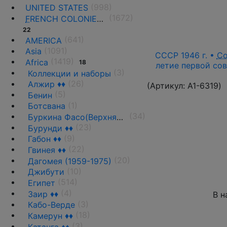
(998)
UNITED STATES
(1672)
F
RENCH COLONIES AND THE TERRITORIES
22
(641)
AMERICA
(1091)
Asia
СССР 1946 г. •
Со
(1419)
Africa
18
летие первой сов
(3)
Коллекции и наборы
(26)
Алжир ♦♦
(Артикул:
A1-6319
)
(5)
Бенин
(1)
Ботсвана
(34)
Буркина Фасо(Верхняя Вольта)
(23)
Бурунди ♦♦
(9)
Габон ♦♦
(22)
Гвинея ♦♦
(20)
Дагомея (1959-1975)
(10)
Джибути
(514)
Египет
(4)
Заир ♦♦
В н
(3)
Кабо-Верде
(18)
Камерун ♦♦
(3)
Катанга ♦♦