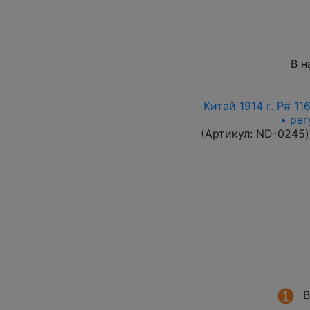
В н
Китай 1914 г. P# 1
• ре
(Артикул:
ND-0245
)
В