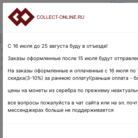
Home
Create acc
Login
About Colle
Contacts
DELIVERY
Payment
С 16 июля до 25 августа буду в отъезде!
Товары со скидкой
Оценка и п
TERMS AN
Заказы оформленные после 15 июля будут отправлен
Товары в наличии
EASY SEA
Новинки
Предварит
На заказы оформленные и оплаченные с 16 июля по 
скидка(3-10%) за раннюю оплату!(раньше оплата - б
Home
»
Stamps
»
цены на монеты из серебра по прежнему неактуальн
Africa
»
Коморские
все вопросы пожалуйста в чат сайта или на эл. поч
острова ♦♦
мессенджерах больше не поддерживается
Поиск в категории 