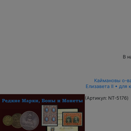
В н
Каймановы о-ва 
Елизавета II • для
(Артикул:
NT-5176
)