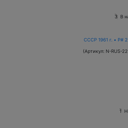
3
В н
СССР 1961 г. • P# 2
(Артикул:
N-RUS-22
1
Н