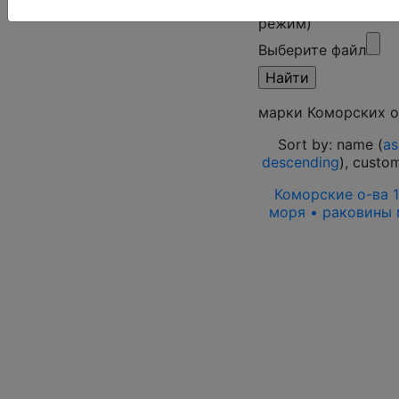
Поиск в категории
режим)
Выберите файл
марки Коморских 
Sort by: name (
as
descending
), custo
Коморские о-ва 1
моря • раковины 