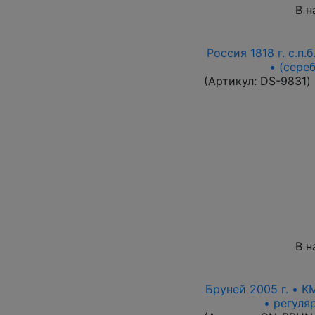
В н
Россия 1818 г. с.п.
• (сере
(Артикул:
DS-9831
)
В н
Бруней 2005 г. • K
• регуля