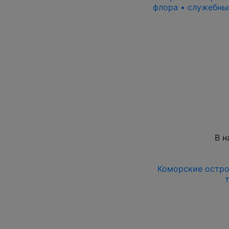
флора • служебны
В н
Коморские остров