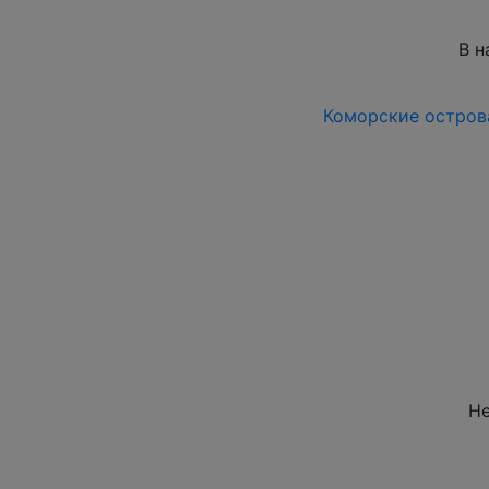
В н
Коморские острова 
Не