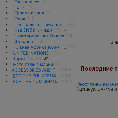
(16)
Танзания ♦♦
(30)
Того
(1)
Триполитания
(11)
Тунис
(46)
Центральноафриканская Республика ♦♦
(37)
Чад (1959 г. - н.д.)
9
(49)
Экваториальная Гвинея
(118)
Эфиопия
В н
(27)
Южная Африка(ЮАР) - 1961 г. -н.д.
(120)
UNITED NATIONS
(3322)
Topics
27
(1)
Непочтовые марки
Последние по
(266)
ACCESSORIES AND THE LITERATURE
(116)
F
OR THE PHILATELISTS
(144)
F
OR THE NUMISMATISTS
Иностранные монет
(Артикул:
CA-4996
)