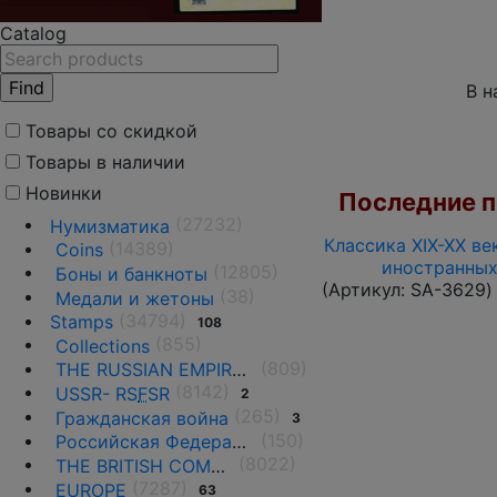
Catalog
В н
Товары со скидкой
Товары в наличии
Новинки
Последние по
(27232)
Нумизматика
Классика XIX-XX ве
(14389)
Coins
иностранных
(12805)
Боны и банкноты
(Артикул:
SA-3629
)
(38)
Медали и жетоны
(34794)
Stamps
108
(855)
Collections
(809)
THE RUSSIAN EMPIRE UNTIL 1917.
(8142)
USSR- RS
F
SR
2
(265)
Гражданская война
3
(150)
Российская Федерация(1992 г.-н.д.)
(8022)
THE BRITISH COMMONWEALTH
(7287)
EUROPE
63