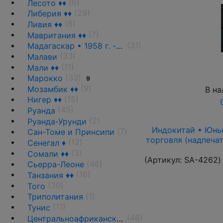
(6)
Лесото ♦♦
(29)
Либерия ♦♦
(6)
Ливия ♦♦
(7)
Мавритания ♦♦
(31)
Мадагаскар • 1958 г. - н.д.
(33)
Малави
(11)
Мали ♦♦
(33)
Марокко
9
(9)
Мозамбик ♦♦
В на
(15)
Нигер ♦♦
(45)
Руанда
(2)
Руанда-Урунди
Индокитай • Юньна
(7)
Сан-Томе и Принсипи
торговля (надпечат
(12)
Сенегал ♦
(3)
Сомали ♦♦
(Артикул:
SA-4262
)
(46)
Сьерра-Леоне
(16)
Танзания ♦♦
(30)
Того
(1)
Триполитания
(11)
Тунис
(46)
Центральноафриканская Республика ♦♦