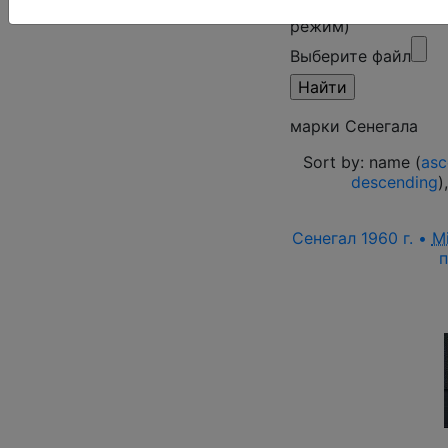
Поиск в категории
режим)
Выберите файл
марки Сенегала
Sort by: name (
asc
descending
)
Сенегал 1960 г. •
M
п