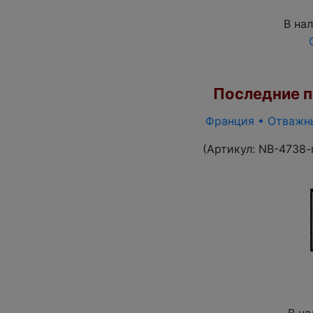
В на
Последние по
Франция • Отважны
(Артикул:
NB-4738-
В на