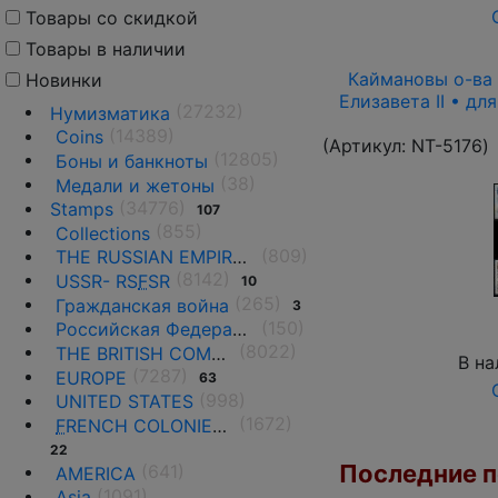
Товары со скидкой
Товары в наличии
Каймановы о-ва 1
Новинки
Елизавета II • дл
(27232)
Нумизматика
(14389)
Coins
(Артикул:
NT-5176
)
(12805)
Боны и банкноты
(38)
Медали и жетоны
(34776)
Stamps
107
(855)
Collections
(809)
THE RUSSIAN EMPIRE UNTIL 1917.
(8142)
USSR- RS
F
SR
10
(265)
Гражданская война
3
(150)
Российская Федерация(1992 г.-н.д.)
(8022)
THE BRITISH COMMONWEALTH
В на
(7287)
EUROPE
63
(998)
UNITED STATES
(1672)
F
RENCH COLONIES AND THE TERRITORIES
22
Последние по
(641)
AMERICA
(1091)
Asia