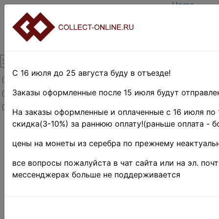
Home
Create acco
Login
About Collec
Contacts
DELIVERY
Payment
С 16 июля до 25 августа буду в отъезде!
Товары со скидкой
Оценка и п
TERMS AND
Заказы оформленные после 15 июля будут отправлен
Товары в наличии
EASY SEAR
Новинки
Предварите
На заказы оформленные и оплаченные с 16 июля по 
скидка(3-10%) за раннюю оплату!(раньше оплата - б
Home
»
Stamps
»
цены на монеты из серебра по прежнему неактуальн
Africa
»
Сенегал
все вопросы пожалуйста в чат сайта или на эл. поч
♦
мессенджерах больше не поддерживается
Поиск в категории 