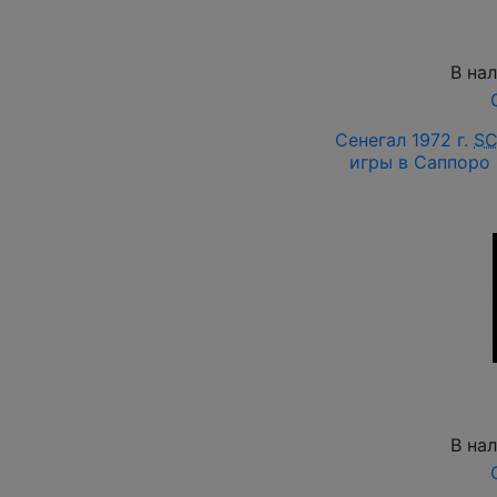
В на
Сенегал 1972 г.
S
игры в Саппоро 
В на