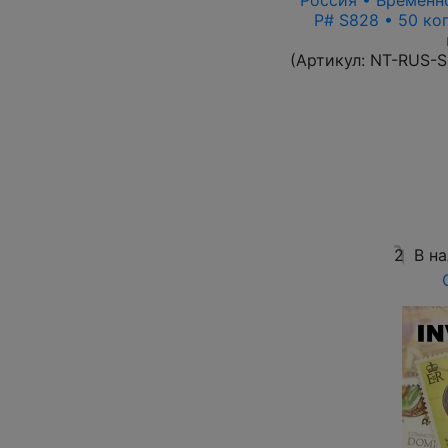
Россия • Временно
P# S828 • 50 ко
(Артикул:
NT-RUS-S
2
В н