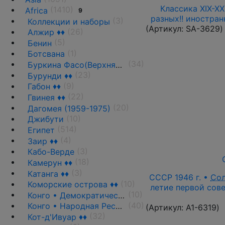
Классика XIX-XX
(1410)
Africa
9
разных!! иностра
(3)
Коллекции и наборы
(Артикул:
SA-3629
)
(26)
Алжир ♦♦
(5)
Бенин
(1)
Ботсвана
(34)
Буркина Фасо(Верхняя Вольта)
(23)
Бурунди ♦♦
(9)
Габон ♦♦
(22)
Гвинея ♦♦
(20)
Дагомея (1959-1975)
(10)
Джибути
(514)
Египет
(4)
Заир ♦♦
(3)
Кабо-Верде
(18)
Камерун ♦♦
(3)
Катанга ♦♦
СССР 1946 г. •
Со
(10)
Коморские острова ♦♦
летие первой сове
(10)
Конго • Демократическая Республика
(40)
Конго • Народная Республика ♦♦
(Артикул:
A1-6319
)
(32)
Кот-д'Ивуар ♦♦