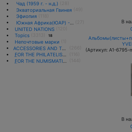
(28)
Чад (1959 г. - н.д.)
(49)
Экваториальная Гвинея
(118)
Эфиопия
В на
(27)
Южная Африка(ЮАР) - 1961 г. -н.д.
(120)
UNITED NATIONS
(3313)
Topics
18
Альбомы(листы+па
(1)
Непочтовые марки
YVER
(266)
ACCESSORIES AND THE LITERATURE
(Артикул:
A1-6795-
(116)
F
OR THE PHILATELISTS
(144)
F
OR THE NUMISMATISTS
В на