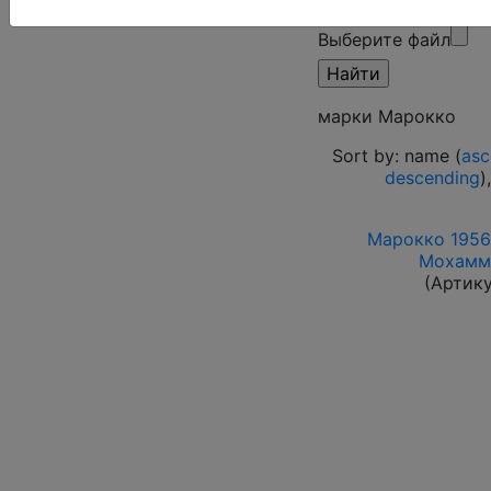
режим)
Выберите файл
марки Марокко
Sort by: name (
asc
descending
)
Марокко 1956-
Мохамме
(Артик