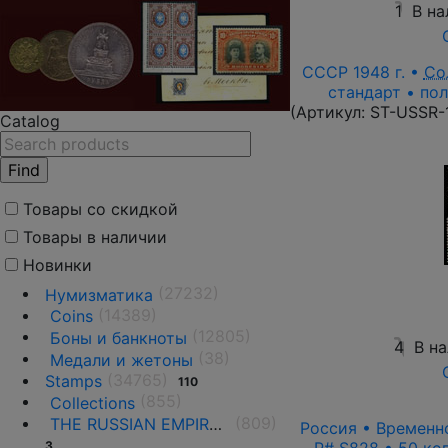
1
В на
СССР 1948 г. •
Со
стандарт • пол
(Артикул:
ST-USSR-
Catalog
Товары со скидкой
Товары в наличии
Новинки
(27232)
Нумизматика
(14389)
Coins
(12805)
Боны и банкноты
4
В н
(38)
Медали и жетоны
(34765)
Stamps
110
(855)
Collections
(809)
THE RUSSIAN EMPIRE UNTIL 1917.
Россия • Временно
3