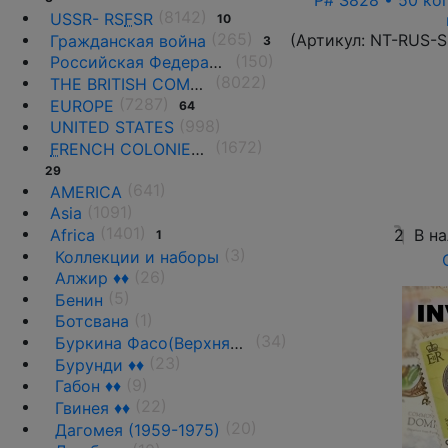
P# S828 • 50 ко
(8142)
USSR- RS
F
SR
10
(265)
(Артикул:
NT-RUS-S
Гражданская война
3
(150)
Российская Федерация(1992 г.-н.д.)
(8022)
THE BRITISH COMMONWEALTH
(7287)
EUROPE
64
(998)
UNITED STATES
(1672)
F
RENCH COLONIES AND THE TERRITORIES
29
(641)
AMERICA
(1091)
Asia
(1401)
Africa
2
В н
1
(3)
Коллекции и наборы
(26)
Алжир ♦♦
(5)
Бенин
(1)
Ботсвана
(34)
Буркина Фасо(Верхняя Вольта)
(23)
Бурунди ♦♦
(9)
Габон ♦♦
(22)
Гвинея ♦♦
(20)
Дагомея (1959-1975)