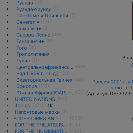
(45)
Руанда
(2)
Руанда-Урунди
(7)
Сан-Томе и Принсипи
(12)
Сенегал ♦
(3)
Сомали ♦♦
(46)
Сьерра-Леоне
(16)
Танзания ♦♦
(30)
Того
(1)
Триполитания
В на
(11)
Тунис
(46)
Центральноафриканская Республика ♦♦
(28)
Чад (1959 г. - н.д.)
(49)
Экваториальная Гвинея
Россия 2001 г. •
(118)
Эфиопия
золото-9
(27)
Южная Африка(ЮАР) - 1961 г. -н.д.
(Артикул:
DS-3323
(120)
UNITED NATIONS
(3311)
Topics
18
(1)
Непочтовые марки
(266)
ACCESSORIES AND THE LITERATURE
(116)
F
OR THE PHILATELISTS
(144)
F
OR THE NUMISMATISTS