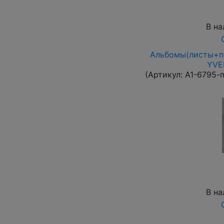
В на
Альбомы(листы+па
YVER
(Артикул:
A1-6795-
В на