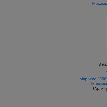
Мохамм
В на
Марокко 1956-
Мохамме
(Артик