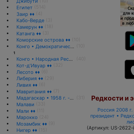
(10)
Джибути
(514)
Египет
(4)
Заир ♦♦
(3)
Кабо-Верде
(18)
Камерун ♦♦
(3)
Катанга ♦♦
(10)
Коморские острова ♦♦
(10)
Конго • Демократическая Республика
1
(40)
Конго • Народная Республика ♦♦
(32)
Кот-д'Ивуар ♦♦
(6)
Лесото ♦♦
(29)
Либерия ♦♦
(6)
Ливия ♦♦
(7)
Мавритания ♦♦
Редкости и э
(31)
Мадагаскар • 1958 г. - н.д.
(33)
Малави
Россия 2008 г. 
(11)
Мали ♦♦
президент • Редко
(24)
Марокко
ли
(9)
Мозамбик ♦♦
(Артикул:
US-2622-
(15)
Нигер ♦♦