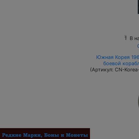
1
В н
Южная Корея 1961
боевой корабль
(Артикул:
CN-Korea