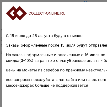
Home
Create acco
Login
About Collec
Contacts
DELIVERY
Payment
С 16 июля до 25 августа буду в отъезде!
Товары со скидкой
Оценка и п
TERMS AND
Заказы оформленные после 15 июля будут отправлен
Товары в наличии
EASY SEAR
Новинки
Предварите
На заказы оформленные и оплаченные с 16 июля по 
скидка(3-10%) за раннюю оплату!(раньше оплата - б
Home
»
Stamps
»
цены на монеты из серебра по прежнему неактуальн
Africa
»
Марокко
все вопросы пожалуйста в чат сайта или на эл. поч
Поиск в категории 
мессенджерах больше не поддерживается
Поиск в категории