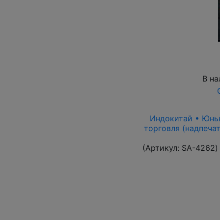
В на
Индокитай • Юньна
торговля (надпечат
(Артикул:
SA-4262
)