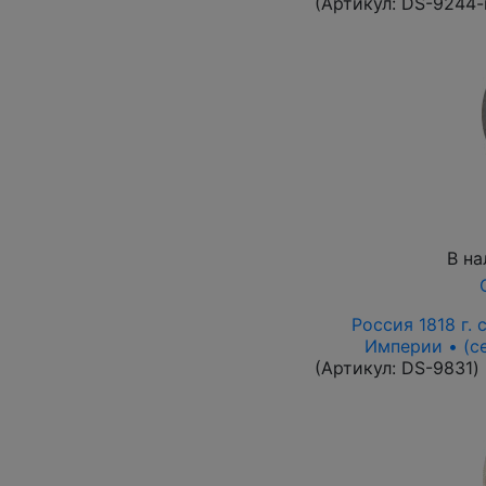
(Артикул:
DS-9244-
В на
Россия 1818 г. с
Империи • (с
(Артикул:
DS-9831
)