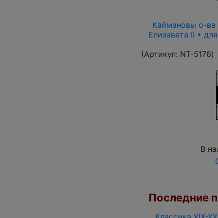
Каймановы о-ва 1
Елизавета II • дл
(Артикул:
NT-5176
)
В на
Последние по
Классика XIX-XX